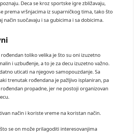
poznaju. Deca se kroz sportske igre zbližavaju,
ose prema vršnjacima iz suparničkog tima, tako što
aj način suočavaju i sa gubicima i sa dobicima.
vni
 rođendan toliko velika je što su oni izuzetno
in i uzbuđenje, a to je za decu izuzetno važno.
dodatno uticati na njegovo samopouzdanje. Sa
i trenutak rođendana je pažljivo isplaniran, pa
a rođendan propadne, jer ne postoji organizovan
decu.
tivan način i koriste vreme na koristan način.
 što se on može prilagoditi interesovanjima