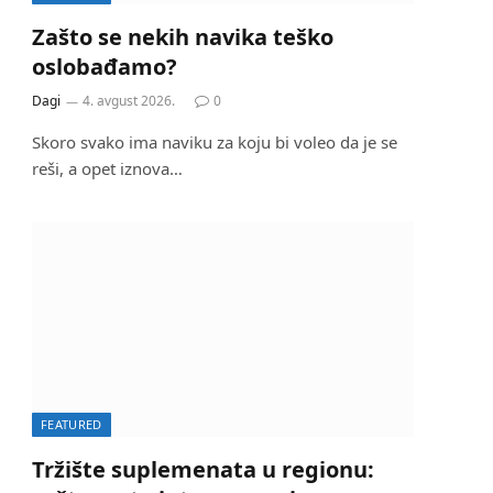
Zašto se nekih navika teško
oslobađamo?
Dagi
4. avgust 2026.
0
Skoro svako ima naviku za koju bi voleo da je se
reši, a opet iznova…
FEATURED
Tržište suplemenata u regionu: