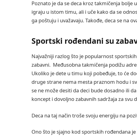
Poznato je da se deca kroz takmičenja bolje u
igraju u istom timu, ali i uče kako da se odn
ga poštuju i uvažavaju. Takođe, deca se na ov
Sportski rođendani su zaba
Najvažniji razlog što je popularnost sportskih
zabavni. Međusobna takmičenja podižu adrenal
Ukoliko je dete u timu koji pobeđuje, to će 
druge strane nema mesta praznom hodu i svak
se ne može desiti da deci bude dosadno ili d
koncept i dovoljno zabavnih sadržaja za svu 
Deca na taj način troše svoju energiju na pozi
Ono što je sjajno kod sportskih rođendana je