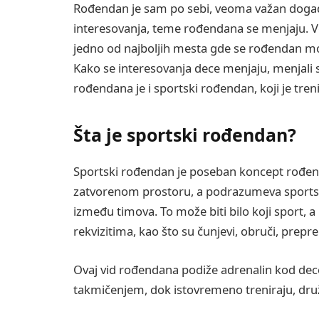
Rođendan je sam po sebi, veoma važan događa
interesovanja, teme rođendana se menjaju. V
jedno od najboljih mesta gde se rođendan može
Kako se interesovanja dece menjaju, menjali s
rođendana je i sportski rođendan, koji je tre
Šta je sportski rođendan?
Sportski rođendan je poseban koncept rođend
zatvorenom prostoru, a podrazumeva sportsku
između timova. To može biti bilo koji sport, a 
rekvizitima, kao što su čunjevi, obruči, prepre
Ovaj vid rođendana podiže adrenalin kod de
takmičenjem, dok istovremeno treniraju, druž