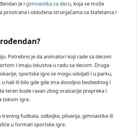
ođendan je i
gimnastika za decu
, koja se može
ma prostrana i obložena strunjačama sa štafetama i
i rođendan?
iju. Potrebno je da animatori koji rade sa decom
 sportom i imaju iskustva u radu sa decom. Druga
lokacije, sportske igre se mogu odvijati i u parku,
, u hali ili bilo gde gde ima dovoljno bezbednog i
 da teren bude ravan zbog oraizacije prepreka i
a tokom igre.
rening fudbala, odbojke, plivanja, gimnastike ili
jčešće u formati sportske igre.