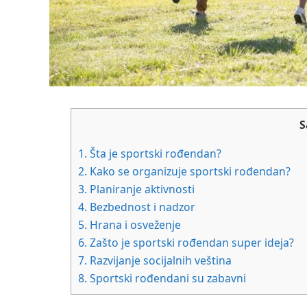
S
1.
Šta je sportski rođendan?
2.
Kako se organizuje sportski rođendan?
3.
Planiranje aktivnosti
4.
Bezbednost i nadzor
5.
Hrana i osveženje
6.
Zašto je sportski rođendan super ideja?
7.
Razvijanje socijalnih veština
8.
Sportski rođendani su zabavni