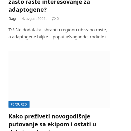
zašto raste interesovanje za
adaptogene?
Dagi
4. avgust 2026.
0
Tržište dodataka ishrani u regionu ubrzano raste,
a adaptogene biljke – poput ašvagande, rodiole i…
FEATURED
Kako preživeti novogodišnje
putovanje sa ekipom i ostati u