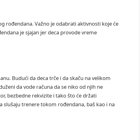
kog rođendana. Važno je odabrati aktivnosti koje će
ođendana je sjajan jer deca provode vreme
anu. Budući da deca trče i da skaču na velikom
zaduženi da vode računa da se niko od njih ne
r, bezbedne rekvizite i tako što će držati
da slušaju trenere tokom rođendana, baš kao i na