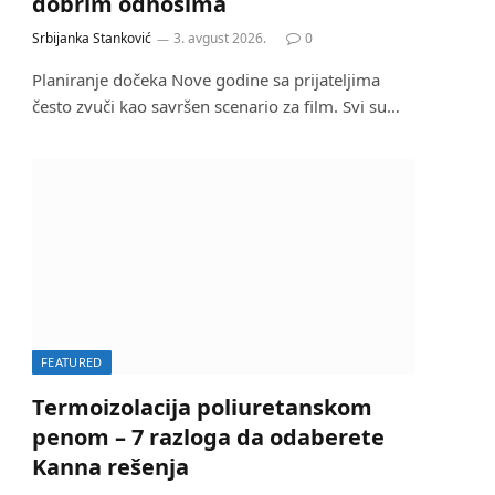
dobrim odnosima
Srbijanka Stanković
3. avgust 2026.
0
Planiranje dočeka Nove godine sa prijateljima
često zvuči kao savršen scenario za film. Svi su…
FEATURED
Termoizolacija poliuretanskom
penom – 7 razloga da odaberete
Kanna rešenja