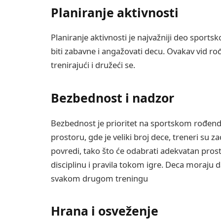
Planiranje aktivnosti
Planiranje aktivnosti je najvažniji deo sports
biti zabavne i angažovati decu. Ovakav vid r
trenirajući i družeći se.
Bezbednost i nadzor
Bezbednost je prioritet na sportskom rođend
prostoru, gde je veliki broj dece, treneri su 
povredi, tako što će odabrati adekvatan prosto
disciplinu i pravila tokom igre. Deca moraju 
svakom drugom treningu
Hrana i osveženje