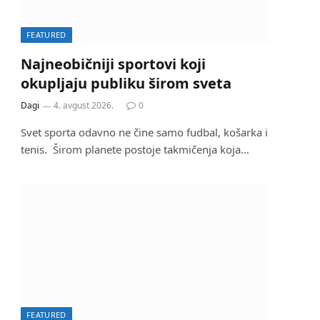
FEATURED
Najneobičniji sportovi koji
okupljaju publiku širom sveta
Dagi
4. avgust 2026.
0
Svet sporta odavno ne čine samo fudbal, košarka i
tenis. Širom planete postoje takmičenja koja…
FEATURED