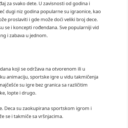
j za svako dete. U zavisnosti od godina i
eć dugi niz godina popularne su igraonice, kao
 proslaviti i gde može doći veliki broj dece.
u se i koncepti rođendana. Sve popularniji vid
ning i zabava u jednom.
ana koji se održava na otvorenom ili u
 animaciju, sportske igre u vidu takmičenja
najčešće su igre bez granica sa različitim
ke, lopte i drugo.
ce. Deca su zaokupirana sportskom igrom i
e se i takmiče sa vršnjacima.