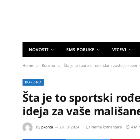
NOVOSTI
SMS PORUKE
VICEVI
Home
Korisno
Šta je to sportski rođendan i zašto je super
»
»
KORISNO
Šta je to sportski rođ
ideja za vaše mališan
By
pkonta
29. jul 2024.
Nema komentara
4 Mi