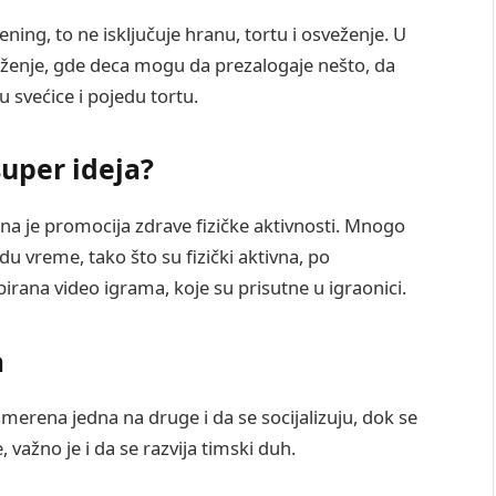
ing, to ne isključuje hranu, tortu i osveženje. U
veženje, gde deca mogu da prezalogaje nešto, da
u svećice i pojedu tortu.
super ideja?
na je promocija zdrave fizičke aktivnosti. Mnogo
edu vreme, tako što su fizički aktivna, po
ana video igrama, koje su prisutne u igraonici.
a
erena jedna na druge i da se socijalizuju, dok se
važno je i da se razvija timski duh.