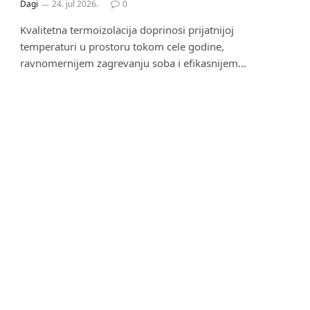
Dagi
24. jul 2026.
0
Kvalitetna termoizolacija doprinosi prijatnijoj
temperaturi u prostoru tokom cele godine,
ravnomernijem zagrevanju soba i efikasnijem…