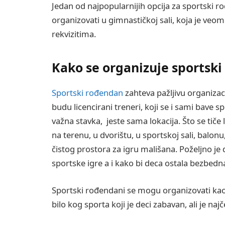
Jedan od najpopularnijih opcija za sportski r
organizovati u gimnastičkoj sali, koja je veo
rekvizitima.
Kako se organizuje sportsk
Sportski rođendan
zahteva pažljivu organizac
budu licencirani treneri, koji se i sami bave
važna stavka, jeste sama lokacija. Što se tiče 
na terenu, u dvorištu, u sportskoj sali, balonu
čistog prostora za igru mališana. Poželjno je
sportske igre a i kako bi deca ostala bezbedn
Sportski rođendani se mogu organizovati kao t
bilo kog sporta koji je deci zabavan, ali je na