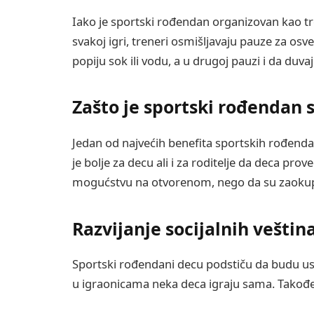
Iako je sportski rođendan organizovan kao tren
svakoj igri, treneri osmišljavaju pauze za os
popiju sok ili vodu, a u drugoj pauzi i da duvaj
Zašto je sportski rođendan 
Jedan od najvećih benefita sportskih rođenda
je bolje za decu ali i za roditelje da deca prov
mogućstvu na otvorenom, nego da su zaokupir
Razvijanje socijalnih veštin
Sportski rođendani decu podstiču da budu usm
u igraonicama neka deca igraju sama. Takođe, 