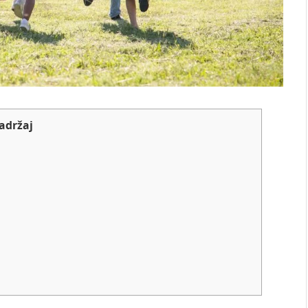
adržaj