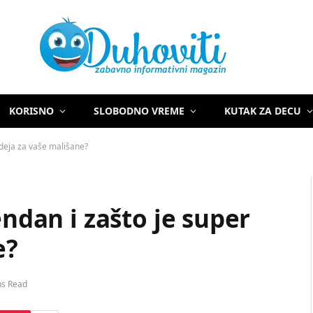
KORISNO
SLOBODNO VREME
KUTAK ZA DECU
 ideja za vaše mališane?
endan i zašto je super
e?
ns Read