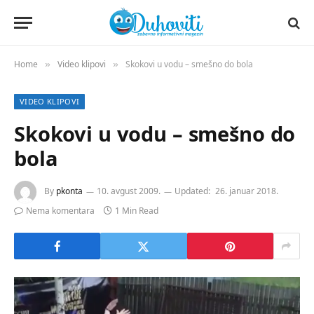
Home
Video klipovi
Skokovi u vodu – smešno do bola
»
»
VIDEO KLIPOVI
Skokovi u vodu – smešno do
bola
By
pkonta
10. avgust 2009.
Updated:
26. januar 2018.
Nema komentara
1 Min Read