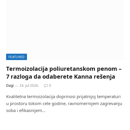
FEATURED
Termoizolacija poliuretanskom penom –
7 razloga da odaberete Kanna rešenja
Dagi
24. jul 2026.
0
Kvalitetna termoizolacija doprinosi prijatnijoj temperaturi
u prostoru tokom cele godine, ravnomernijem zagrevanju
soba i efikasnijem…