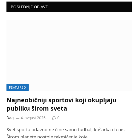
POSLEDNJE OBJAVE
FEATURED
Najneobičniji sportovi koji okupljaju
publiku širom sveta
Dagi
4. avgust 2026.
0
Svet sporta odavno ne čine samo fudbal, košarka i tenis.
Širom planete postoje takmičenja koja…