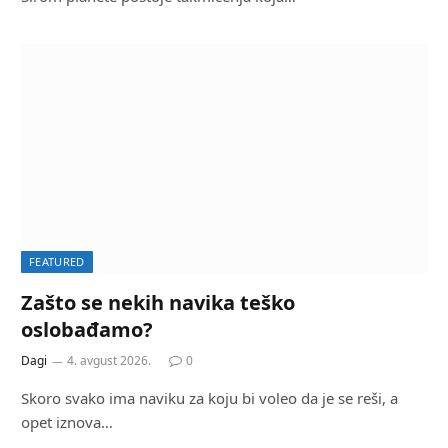
FEATURED
Zašto se nekih navika teško
oslobađamo?
Dagi
4. avgust 2026.
0
Skoro svako ima naviku za koju bi voleo da je se reši, a
opet iznova…