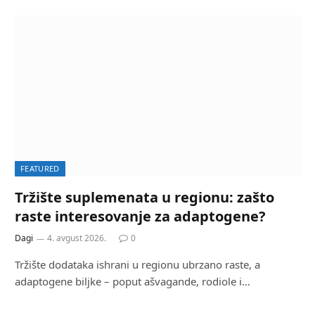
FEATURED
Tržište suplemenata u regionu: zašto
raste interesovanje za adaptogene?
Dagi
4. avgust 2026.
0
Tržište dodataka ishrani u regionu ubrzano raste, a
adaptogene biljke – poput ašvagande, rodiole i…