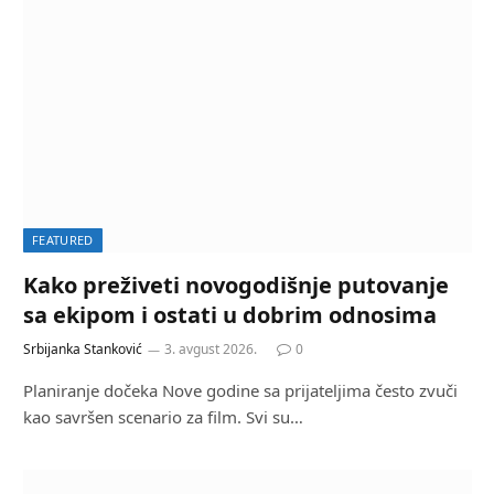
FEATURED
Kako preživeti novogodišnje putovanje
sa ekipom i ostati u dobrim odnosima
Srbijanka Stanković
3. avgust 2026.
0
Planiranje dočeka Nove godine sa prijateljima često zvuči
kao savršen scenario za film. Svi su…