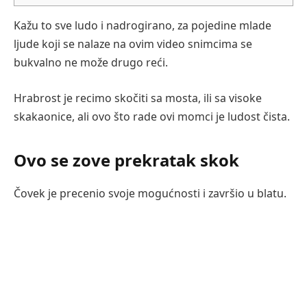
Kažu to sve ludo i nadrogirano, za pojedine mlade
ljude koji se nalaze na ovim video snimcima se
bukvalno ne može drugo reći.
Hrabrost je recimo skočiti sa mosta, ili sa visoke
skakaonice, ali ovo što rade ovi momci je ludost čista.
Ovo se zove prekratak skok
Čovek je precenio svoje mogućnosti i završio u blatu.