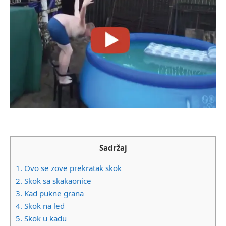
Sadržaj
1.
Ovo se zove prekratak skok
2.
Skok sa skakaonice
3.
Kad pukne grana
4.
Skok na led
5.
Skok u kadu