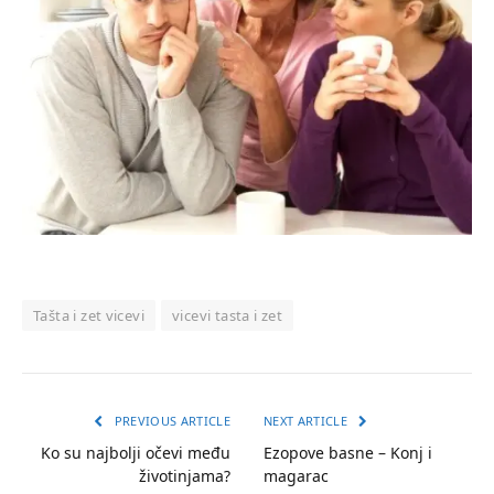
Tašta i zet vicevi
vicevi tasta i zet
PREVIOUS ARTICLE
NEXT ARTICLE
Ko su najbolji očevi među
Ezopove basne – Konj i
životinjama?
magarac