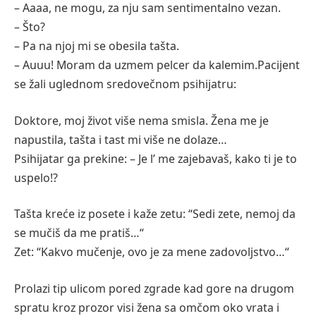
– Aaaa, ne mogu, za nju sam sentimentalno vezan.
– Što?
– Pa na njoj mi se obesila tašta.
– Auuu! Moram da uzmem pelcer da kalemim.Pacijent
se žali uglednom sredovečnom psihijatru:
Doktore, moj život više nema smisla. Žena me je
napustila, tašta i tast mi više ne dolaze…
Psihijatar ga prekine: – Je l’ me zajebavaš, kako ti je to
uspelo!?
Tašta kreće iz posete i kaže zetu: “Sedi zete, nemoj da
se mučiš da me pratiš…“
Zet: “Kakvo mučenje, ovo je za mene zadovoljstvo…“
Prolazi tip ulicom pored zgrade kad gore na drugom
spratu kroz prozor visi žena sa omčom oko vrata i