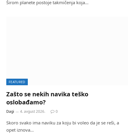
Širom planete postoje takmičenja koja…
FEATURED
Zašto se nekih navika teško
oslobađamo?
Dagi
4. avgust 2026.
0
Skoro svako ima naviku za koju bi voleo da je se reši, a
opet iznova…