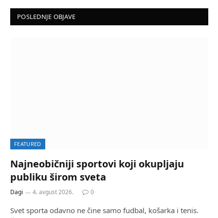
POSLEDNJE OBJAVE
FEATURED
Najneobičniji sportovi koji okupljaju
publiku širom sveta
Dagi
4. avgust 2026.
0
Svet sporta odavno ne čine samo fudbal, košarka i tenis.