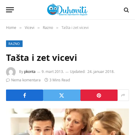
Home
Vicevi
Razno
Tašta i zet vicevi
»
»
»
RAZNO
Tašta i zet vicevi
By
pkonta
9. mart 2013.
Updated:
24. januar 2018.
Nema komentara
3 Mins Read