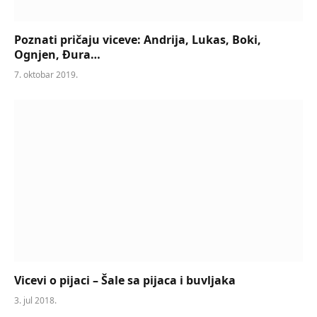
Poznati pričaju viceve: Andrija, Lukas, Boki,
Ognjen, Đura…
7. oktobar 2019.
Vicevi o pijaci – Šale sa pijaca i buvljaka
3. jul 2018.