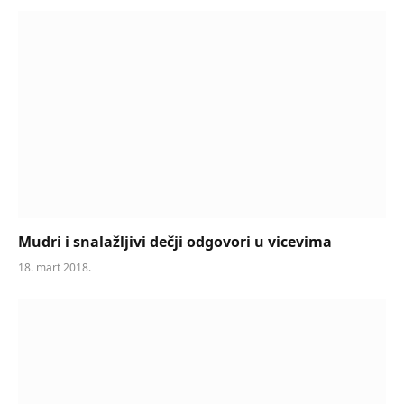
Mudri i snalažljivi dečji odgovori u vicevima
18. mart 2018.