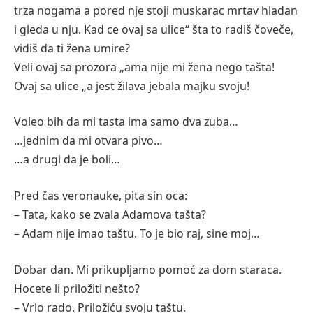
trza nogama a pored nje stoji muskarac mrtav hladan
i gleda u nju. Kad ce ovaj sa ulice“ šta to radiš čoveče,
vidiš da ti žena umire?
Veli ovaj sa prozora „ama nije mi žena nego tašta!
Ovaj sa ulice „a jest žilava jebala majku svoju!
Voleo bih da mi tasta ima samo dva zuba…
…jednim da mi otvara pivo…
…a drugi da je boli…
Pred čas veronauke, pita sin oca:
– Tata, kako se zvala Adamova tašta?
– Adam nije imao taštu. To je bio raj, sine moj…
Dobar dan. Mi prikupljamo pomoć za dom staraca.
Hocete li priložiti nešto?
– Vrlo rado. Priložiću svoju taštu.