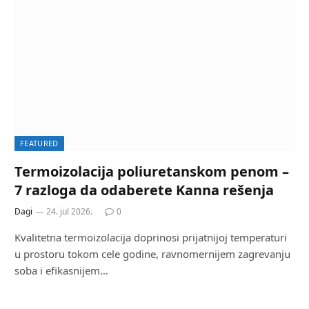
FEATURED
Termoizolacija poliuretanskom penom –
7 razloga da odaberete Kanna rešenja
Dagi
24. jul 2026.
0
Kvalitetna termoizolacija doprinosi prijatnijoj temperaturi
u prostoru tokom cele godine, ravnomernijem zagrevanju
soba i efikasnijem…