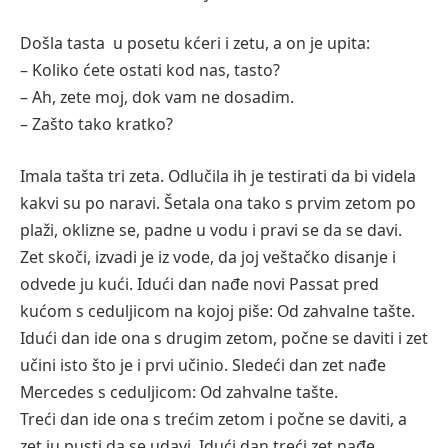
Došla tasta u posetu kćeri i zetu, a on je upita:
– Koliko ćete ostati kod nas, tasto?
– Ah, zete moj, dok vam ne dosadim.
– Zašto tako kratko?
Imala tašta tri zeta. Odlučila ih je testirati da bi videla
kakvi su po naravi. Šetala ona tako s prvim zetom po
plaži, oklizne se, padne u vodu i pravi se da se davi.
Zet skoči, izvadi je iz vode, da joj veštačko disanje i
odvede ju kući. Idući dan nađe novi Passat pred
kućom s ceduljicom na kojoj piše: Od zahvalne tašte.
Idući dan ide ona s drugim zetom, počne se daviti i zet
učini isto što je i prvi učinio. Sledeći dan zet nađe
Mercedes s ceduljicom: Od zahvalne tašte.
Treći dan ide ona s trećim zetom i počne se daviti, a
zet ju pusti da se udavi. Idući dan treći zet nađe