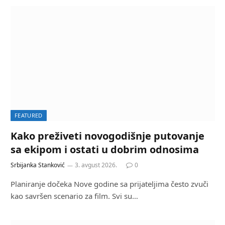
FEATURED
Kako preživeti novogodišnje putovanje
sa ekipom i ostati u dobrim odnosima
Srbijanka Stanković
3. avgust 2026.
0
Planiranje dočeka Nove godine sa prijateljima često zvuči
kao savršen scenario za film. Svi su…