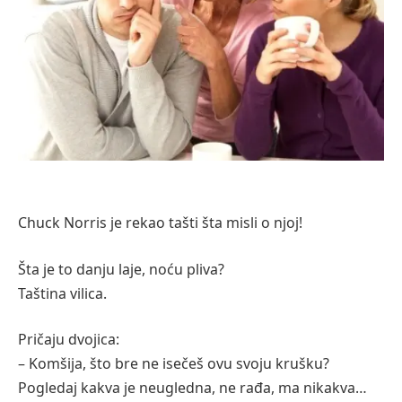
Chuck Norris je rekao tašti šta misli o njoj!
Šta je to danju laje, noću pliva?
Taština vilica.
Pričaju dvojica:
– Komšija, što bre ne isečeš ovu svoju krušku?
Pogledaj kakva je neugledna, ne rađa, ma nikakva…