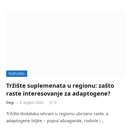
FEATURED
Tržište suplemenata u regionu: zašto
raste interesovanje za adaptogene?
Dagi
4. avgust 2026.
0
Tržište dodataka ishrani u regionu ubrzano raste, a
adaptogene biljke – poput ašvagande, rodiole i…