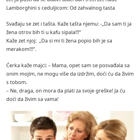
Lamborghini s ceduljicom: Od zahvalnog tasta
Svađaju se zet i tašta. Kaže tašta njemu: -„Da sam ti ja
žena otrov bih ti u kafu sipala!!!“
Kaže zet njoj: „Da si mi ti žena popio bih je sa
merakom!!!“.
Ćerka kaže majci: – Mama, opet sam se posvađala sa
onim mojim, ne mogu više da izdržim, doći ću da živim
s tobom.
– Ne, draga, on mora da plati za svoje greške! Ja ću
doći da živim sa vama!