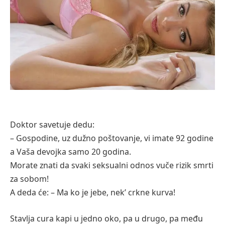
Doktor savetuje dedu:
– Gospodine, uz dužno poštovanje, vi imate 92 godine
a Vaša devojka samo 20 godina.
Morate znati da svaki seksualni odnos vuče rizik smrti
za sobom!
A deda će: – Ma ko je jebe, nek’ crkne kurva!
Stavlja cura kapi u jedno oko, pa u drugo, pa među