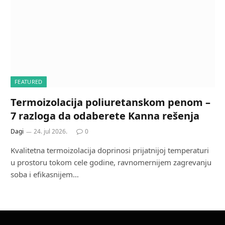
FEATURED
Termoizolacija poliuretanskom penom –
7 razloga da odaberete Kanna rešenja
Dagi
24. jul 2026.
0
Kvalitetna termoizolacija doprinosi prijatnijoj temperaturi
u prostoru tokom cele godine, ravnomernijem zagrevanju
soba i efikasnijem…