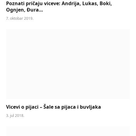
Poznati pričaju viceve: Andrija, Lukas, Boki,
Ognjen, Đura…
7. oktobar 2019.
Vicevi o pijaci – Šale sa pijaca i buvljaka
3. jul 2018.