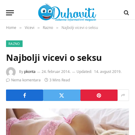
Home
Vicevi
Razno
Najbolji vicevi o seksu
»
»
»
RAZNO
Najbolji vicevi o seksu
By
pkonta
24. februar 2014.
Updated:
14. avgust 2019.
Nema komentara
3 Mins Read