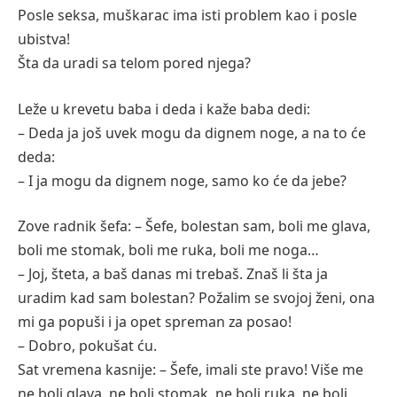
Posle seksa, muškarac ima isti problem kao i posle
ubistva!
Šta da uradi sa telom pored njega?
Leže u krevetu baba i deda i kaže baba dedi:
– Deda ja još uvek mogu da dignem noge, a na to će
deda:
– I ja mogu da dignem noge, samo ko će da jebe?
Zove radnik šefa: – Šefe, bolestan sam, boli me glava,
boli me stomak, boli me ruka, boli me noga…
– Joj, šteta, a baš danas mi trebaš. Znaš li šta ja
uradim kad sam bolestan? Požalim se svojoj ženi, ona
mi ga popuši i ja opet spreman za posao!
– Dobro, pokušat ću.
Sat vremena kasnije: – Šefe, imali ste pravo! Više me
ne boli glava, ne boli stomak, ne boli ruka, ne boli