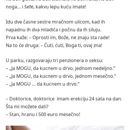
noga… i šefe, kakvu lepu kuću imate!
Idu dve časne sestre mračnom ulicom, kad ih
napadnu ih dva mladića i počnu da ih siluju.
Prva kaže: – Oprosti im, Bože, ne znaju sta rade!
Na to će druga: – Ćuti, ćuti, Boga ti, ovaj zna!
U parku, razgovaraju tri penzionera o seksu:
– „Ja MOGU, da kucnem u drvo, jednom nedeljno.“
– „Ja MOGU, da kucnem u drvo, jednom mesečno.“
– „Ja MOGU … da kucnem u drvo.“
– Doktorice, doktorice imam erekciju 24 sata na dan.
Šta mi možete dati?
– Stan, hranu i 500 euro mesečno!