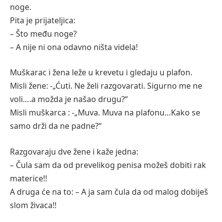
noge.
Pita je prijateljica:
– Što među noge?
– A nije ni ona odavno ništa videla!
Muškarac i žena leže u krevetu i gledaju u plafon.
Misli žene: -„Ćuti. Ne želi razgovarati. Sigurno me ne
voli….a možda je našao drugu?“
Misli muškarca : -„Muva. Muva na plafonu…Kako se
samo drži da ne padne?“
Razgovaraju dve žene i kaže jedna:
– Čula sam da od prevelikog penisa možeš dobiti rak
materice!!
A druga će na to: – A ja sam čula da od malog dobiješ
slom živaca!!