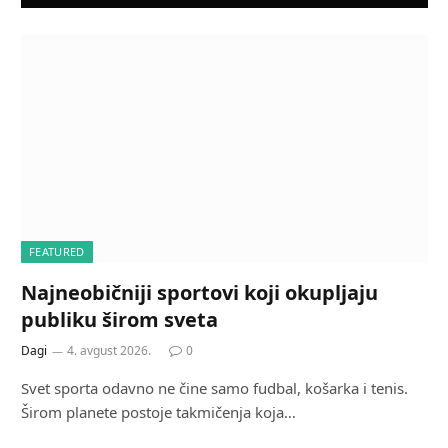
FEATURED
Najneobičniji sportovi koji okupljaju
publiku širom sveta
Dagi
4. avgust 2026.
0
Svet sporta odavno ne čine samo fudbal, košarka i tenis.
Širom planete postoje takmičenja koja…