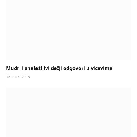
Mudri i snalažljivi dečji odgovori u vicevima
18. mart 2018.