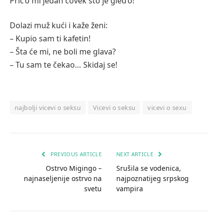
Prič’o mi jedan čovek što je gled’o!
Dolazi muž kući i kaže ženi:
– Kupio sam ti kafetin!
– Šta će mi, ne boli me glava?
– Tu sam te čekao… Skidaj se!
najbolji vicevi o seksu
Vicevi o seksu
vicevi o sexu
PREVIOUS ARTICLE
NEXT ARTICLE
Ostrvo Migingo –
Srušila se vodenica,
najnaseljenije ostrvo na
najpoznatijeg srpskog
svetu
vampira