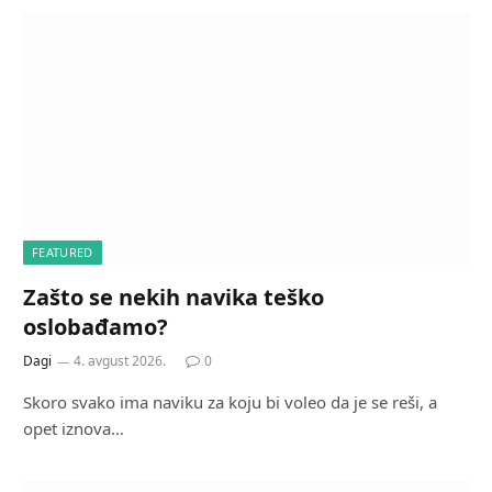
FEATURED
Zašto se nekih navika teško
oslobađamo?
Dagi
4. avgust 2026.
0
Skoro svako ima naviku za koju bi voleo da je se reši, a
opet iznova…