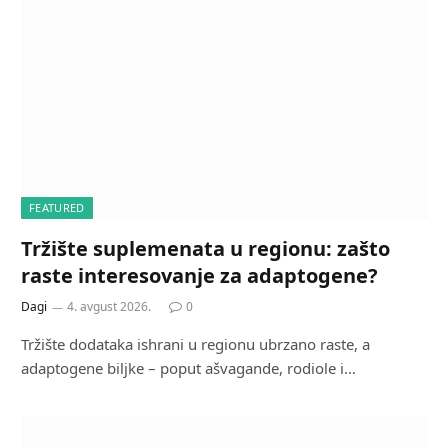
FEATURED
Tržište suplemenata u regionu: zašto
raste interesovanje za adaptogene?
Dagi
4. avgust 2026.
0
Tržište dodataka ishrani u regionu ubrzano raste, a
adaptogene biljke – poput ašvagande, rodiole i…