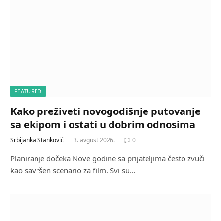
FEATURED
Kako preživeti novogodišnje putovanje
sa ekipom i ostati u dobrim odnosima
Srbijanka Stanković
3. avgust 2026.
0
Planiranje dočeka Nove godine sa prijateljima često zvuči
kao savršen scenario za film. Svi su…