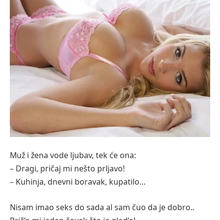
Muž i žena vode ljubav, tek će ona:
– Dragi, pričaj mi nešto prljavo!
– Kuhinja, dnevni boravak, kupatilo…
Nisam imao seks do sada al sam čuo da je dobro..