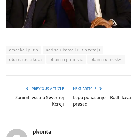
amerika i putin
Kad se Obama i Putin zezaju
obama bela kuca
obama i putin vic
obama u moskvi
PREVIOUS ARTICLE
NEXT ARTICLE
Zanimljivosti o Severnoj
Lepo ponašanje – Bodljikava
Koreji
prasad
pkonta