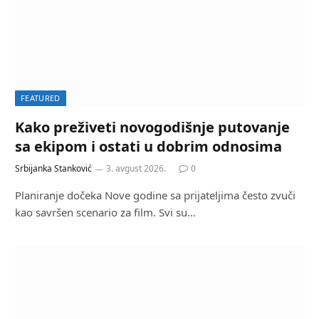
FEATURED
Kako preživeti novogodišnje putovanje
sa ekipom i ostati u dobrim odnosima
Srbijanka Stanković
3. avgust 2026.
0
Planiranje dočeka Nove godine sa prijateljima često zvuči
kao savršen scenario za film. Svi su…