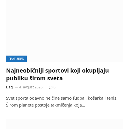
FEATURED
Najneobičniji sportovi koji okupljaju
publiku širom sveta
Dagi
4. avgust 2026.
0
Svet sporta odavno ne čine samo fudbal, košarka i tenis.
Širom planete postoje takmičenja koja…