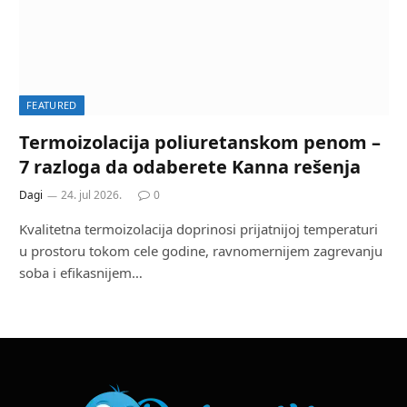
FEATURED
Termoizolacija poliuretanskom penom –
7 razloga da odaberete Kanna rešenja
Dagi
24. jul 2026.
0
Kvalitetna termoizolacija doprinosi prijatnijoj temperaturi
u prostoru tokom cele godine, ravnomernijem zagrevanju
soba i efikasnijem…