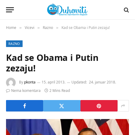
Home
Vicevi
Razno
Kad se Obama i Putin zezaju!
»
»
»
RAZNO
Kad se Obama i Putin
zezaju!
By
pkonta
15. april 2013.
Updated:
24. januar 2018.
Nema komentara
2 Mins Read