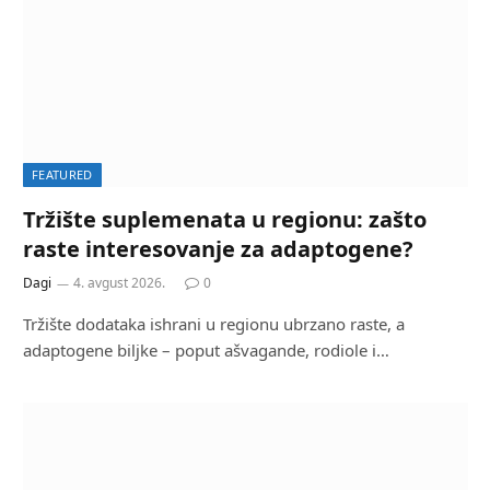
FEATURED
Tržište suplemenata u regionu: zašto
raste interesovanje za adaptogene?
Dagi
4. avgust 2026.
0
Tržište dodataka ishrani u regionu ubrzano raste, a
adaptogene biljke – poput ašvagande, rodiole i…