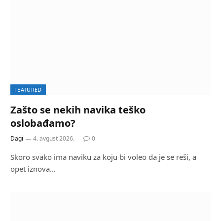
FEATURED
Zašto se nekih navika teško
oslobađamo?
Dagi
4. avgust 2026.
0
Skoro svako ima naviku za koju bi voleo da je se reši, a
opet iznova…