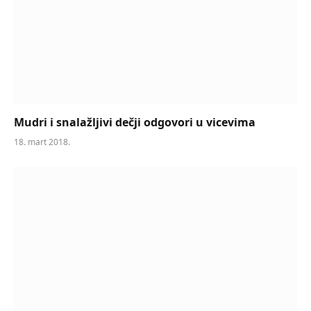
Mudri i snalažljivi dečji odgovori u vicevima
18. mart 2018.