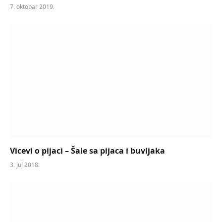
7. oktobar 2019.
Vicevi o pijaci – Šale sa pijaca i buvljaka
3. jul 2018.