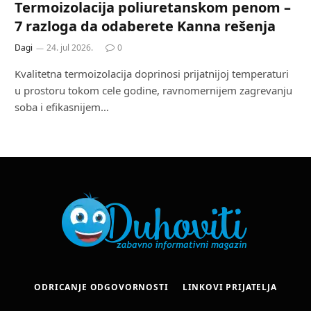
Termoizolacija poliuretanskom penom –
7 razloga da odaberete Kanna rešenja
Dagi
24. jul 2026.
0
Kvalitetna termoizolacija doprinosi prijatnijoj temperaturi
u prostoru tokom cele godine, ravnomernijem zagrevanju
soba i efikasnijem…
ODRICANJE ODGOVORNOSTI
LINKOVI PRIJATELJA