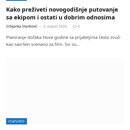
Kako preživeti novogodišnje putovanje
sa ekipom i ostati u dobrim odnosima
Srbijanka Stanković
3. avgust 2026.
0
Planiranje dočeka Nove godine sa prijateljima često zvuči
kao savršen scenario za film. Svi su…
FEATURED