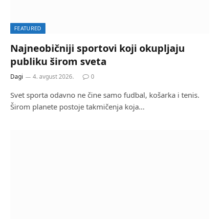
FEATURED
Najneobičniji sportovi koji okupljaju
publiku širom sveta
Dagi
4. avgust 2026.
0
Svet sporta odavno ne čine samo fudbal, košarka i tenis.
Širom planete postoje takmičenja koja…