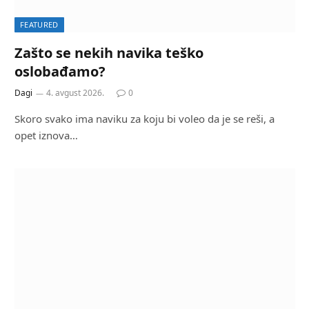
FEATURED
Zašto se nekih navika teško
oslobađamo?
Dagi
4. avgust 2026.
0
Skoro svako ima naviku za koju bi voleo da je se reši, a
opet iznova…