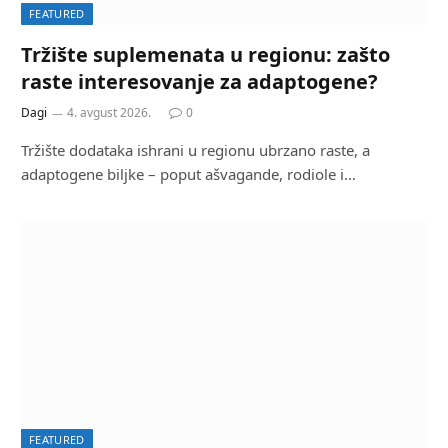
FEATURED
Tržište suplemenata u regionu: zašto
raste interesovanje za adaptogene?
Dagi
4. avgust 2026.
0
Tržište dodataka ishrani u regionu ubrzano raste, a
adaptogene biljke – poput ašvagande, rodiole i…
FEATURED