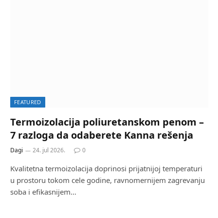
FEATURED
Termoizolacija poliuretanskom penom –
7 razloga da odaberete Kanna rešenja
Dagi
24. jul 2026.
0
Kvalitetna termoizolacija doprinosi prijatnijoj temperaturi
u prostoru tokom cele godine, ravnomernijem zagrevanju
soba i efikasnijem…