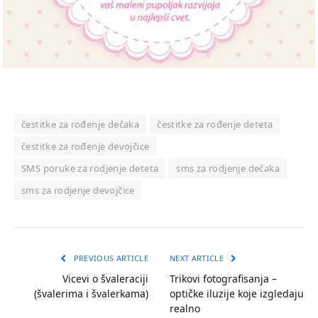
čestitke za rođenje dečaka
čestitke za rođenje deteta
čestitke za rođenje devojčice
SMS poruke za rodjenje deteta
sms za rodjenje dečaka
sms za rodjenje devojčice
PREVIOUS ARTICLE
NEXT ARTICLE
Vicevi o švaleraciji
Trikovi fotografisanja –
(švalerima i švalerkama)
optičke iluzije koje izgledaju
realno