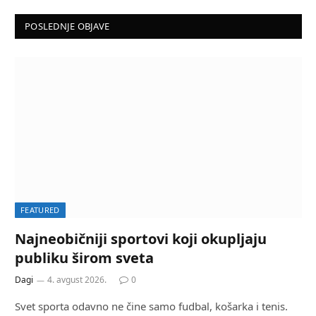
POSLEDNJE OBJAVE
FEATURED
Najneobičniji sportovi koji okupljaju
publiku širom sveta
Dagi
4. avgust 2026.
0
Svet sporta odavno ne čine samo fudbal, košarka i tenis.