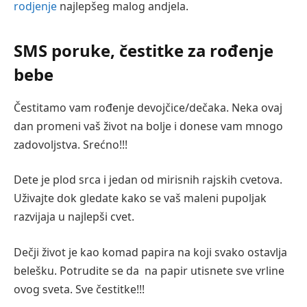
rodjenje
najlepšeg malog andjela.
SMS poruke, čestitke za rođenje
bebe
Čestitamo vam rođenje devojčice/dečaka. Neka ovaj
dan promeni vaš život na bolje i donese vam mnogo
zadovoljstva. Srećno!!!
Dete je plod srca i jedan od mirisnih rajskih cvetova.
Uživajte dok gledate kako se vaš maleni pupoljak
razvijaja u najlepši cvet.
Dečji život je kao komad papira na koji svako ostavlja
belešku. Potrudite se da na papir utisnete sve vrline
ovog sveta. Sve čestitke!!!