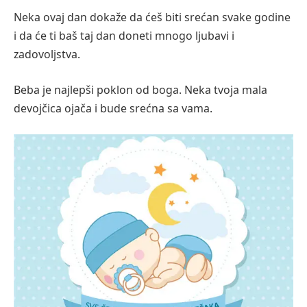
Neka ovaj dan dokaže da ćeš biti srećan svake godine
i da će ti baš taj dan doneti mnogo ljubavi i
zadovoljstva.
Beba je najlepši poklon od boga. Neka tvoja mala
devojčica ojača i bude srećna sa vama.