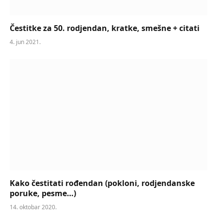
Čestitke za 50. rodjendan, kratke, smešne + citati
4. jun 2021.
Kako čestitati rođendan (pokloni, rodjendanske
poruke, pesme…)
14. oktobar 2020.