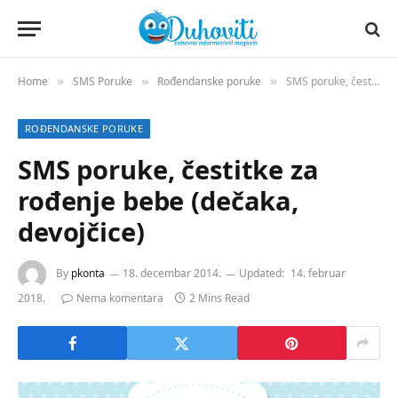
Home
SMS Poruke
Rođendanske poruke
SMS poruke, čestitke za rođenje bebe (dečaka, devojčice)
»
»
»
ROĐENDANSKE PORUKE
SMS poruke, čestitke za
rođenje bebe (dečaka,
devojčice)
By
pkonta
18. decembar 2014.
Updated:
14. februar
2018.
Nema komentara
2 Mins Read