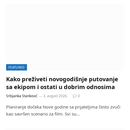
FEATURED
Kako preživeti novogodišnje putovanje
sa ekipom i ostati u dobrim odnosima
Srbijanka Stanković
3. avgust 2026.
0
Planiranje dočeka Nove godine sa prijateljima često zvuči
kao savršen scenario za film. Svi su…