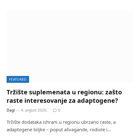
FEATURED
Tržište suplemenata u regionu: zašto
raste interesovanje za adaptogene?
Dagi
4. avgust 2026.
0
Tržište dodataka ishrani u regionu ubrzano raste, a
adaptogene biljke – poput ašvagande, rodiole i…