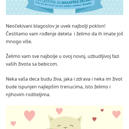
Neočekivani blagoslov je uvek najbolji poklon!
Čestitamo vam rođenje deteta i želimo da ih imate još
mnogo više.
Želimo vam sve najbolje u ovoj novoj, uzbudljivoj fazi
vaših života sa bebicom.
Neka vaša deca budu živa, jaka i zdrava i neka im život
bude ispunjen najlepšim trenucima, isto želimo i
njihovim roditeljima.