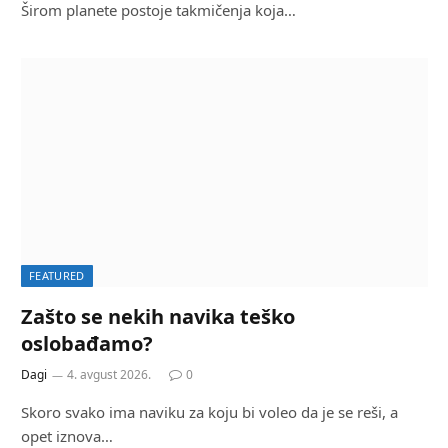
Širom planete postoje takmičenja koja…
FEATURED
Zašto se nekih navika teško
oslobađamo?
Dagi
4. avgust 2026.
0
Skoro svako ima naviku za koju bi voleo da je se reši, a
opet iznova…