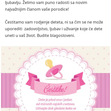
ljubavlju. Želimo vam puno radosti sa novim
najvažnijim članom vaše porodice!
Čestitamo vam rodjenje deteta, ni sa čim se ne može
uporediti zadovoljstvo, ljubav i uživanje koje će dete
uneti u vaš život. Budite blagosloveni.