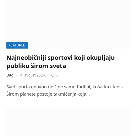
FEATURED
Najneobičniji sportovi koji okupljaju
publiku širom sveta
Dagi
4. avgust 2026.
0
Svet sporta odavno ne čine samo fudbal, košarka i tenis.
Širom planete postoje takmičenja koja…