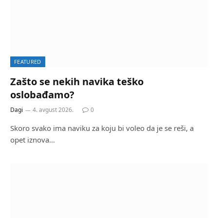
FEATURED
Zašto se nekih navika teško
oslobađamo?
Dagi
4. avgust 2026.
0
Skoro svako ima naviku za koju bi voleo da je se reši, a
opet iznova…