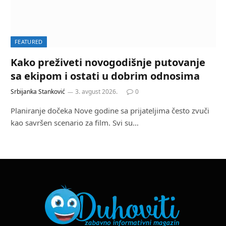
FEATURED
Kako preživeti novogodišnje putovanje
sa ekipom i ostati u dobrim odnosima
Srbijanka Stanković
3. avgust 2026.
0
Planiranje dočeka Nove godine sa prijateljima često zvuči
kao savršen scenario za film. Svi su…