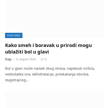
FEATURED
Kako smeh i boravak u prirodi mogu
ublažiti bol u glavi
Dagi
9. avgust 2026.
0
Bol u glavi može nastati zbog stresa, napetosti mišića,
nedostatka sna, dehidratacije, preskakanja obroka,
dugotrajnog…