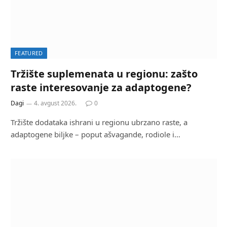
FEATURED
Tržište suplemenata u regionu: zašto
raste interesovanje za adaptogene?
Dagi
4. avgust 2026.
0
Tržište dodataka ishrani u regionu ubrzano raste, a
adaptogene biljke – poput ašvagande, rodiole i…