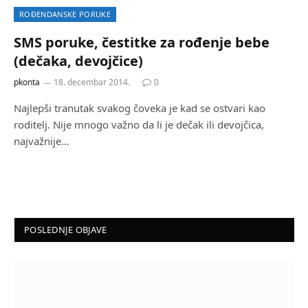
ROĐENDANSKE PORUKE
SMS poruke, čestitke za rođenje bebe
(dečaka, devojčice)
pkonta
18. decembar 2014.
0
Najlepši tranutak svakog čoveka je kad se ostvari kao
roditelj. Nije mnogo važno da li je dečak ili devojčica,
najvažnije…
POSLEDNJE OBJAVE