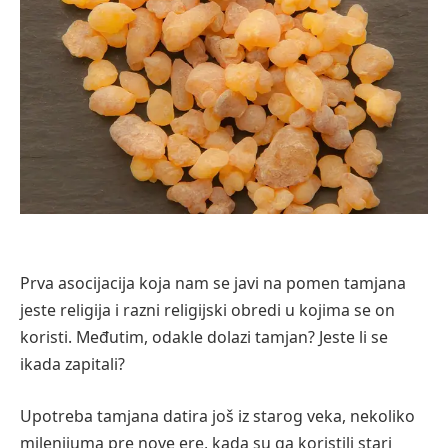
Prva asocijacija koja nam se javi na pomen tamjana
jeste religija i razni religijski obredi u kojima se on
koristi. Međutim, odakle dolazi tamjan? Jeste li se
ikada zapitali?
Upotreba tamjana datira još iz starog veka, nekoliko
milenijuma pre nove ere, kada su ga koristili stari