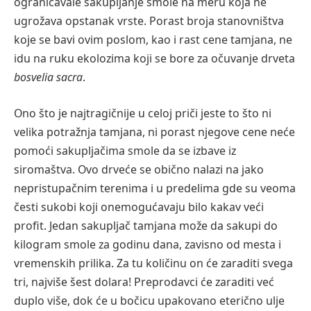
ograničavale sakupljanje smole na meru koja ne
ugrožava opstanak vrste. Porast broja stanovništva
koje se bavi ovim poslom, kao i rast cene tamjana, ne
idu na ruku ekolozima koji se bore za očuvanje drveta
bosvelia sacra
.
Ono što je najtragičnije u celoj priči jeste to što ni
velika potražnja tamjana, ni porast njegove cene neće
pomoći sakupljačima smole da se izbave iz
siromaštva. Ovo drveće se obično nalazi na jako
nepristupačnim terenima i u predelima gde su veoma
česti sukobi koji onemogućavaju bilo kakav veći
profit. Jedan sakupljač tamjana može da sakupi do
kilogram smole za godinu dana, zavisno od mesta i
vremenskih prilika. Za tu količinu on će zaraditi svega
tri, najviše šest dolara! Preprodavci će zaraditi već
duplo više, dok će u bočicu upakovano eterično ulje