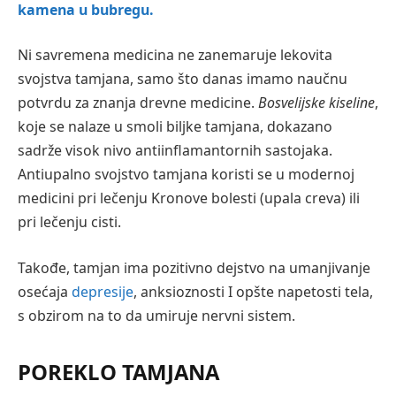
kamena u bubregu.
Ni savremena medicina ne zanemaruje lekovita
svojstva tamjana, samo što danas imamo naučnu
potvrdu za znanja drevne medicine.
Bosvelijske kiseline
,
koje se nalaze u smoli biljke tamjana, dokazano
sadrže visok nivo antiinflamantornih sastojaka.
Antiupalno svojstvo tamjana koristi se u modernoj
medicini pri lečenju Kronove bolesti (upala creva) ili
pri lečenju cisti.
Takođe, tamjan ima pozitivno dejstvo na umanjivanje
osećaja
depresije
, anksioznosti I opšte napetosti tela,
s obzirom na to da umiruje nervni sistem.
POREKLO TAMJANA