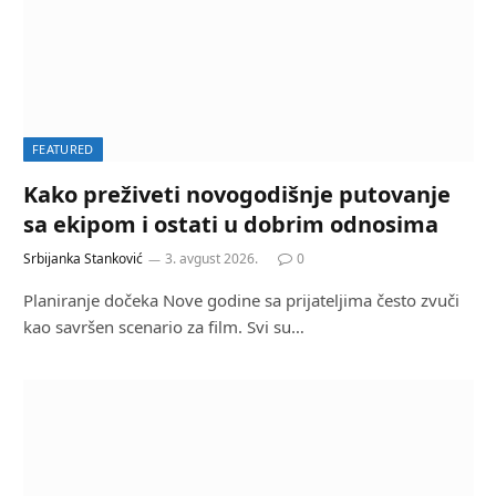
FEATURED
Kako preživeti novogodišnje putovanje
sa ekipom i ostati u dobrim odnosima
Srbijanka Stanković
3. avgust 2026.
0
Planiranje dočeka Nove godine sa prijateljima često zvuči
kao savršen scenario za film. Svi su…