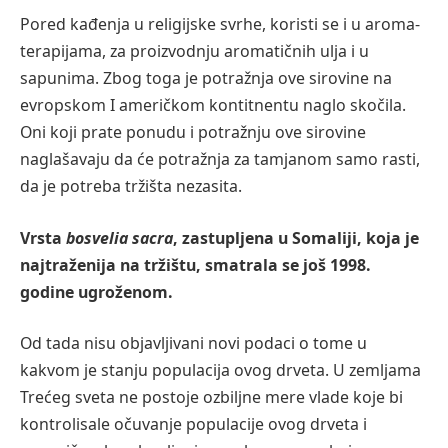
Pored kađenja u religijske svrhe, koristi se i u aroma-
terapijama, za proizvodnju aromatičnih ulja i u
sapunima. Zbog toga je potražnja ove sirovine na
evropskom I američkom kontitnentu naglo skočila.
Oni koji prate ponudu i potražnju ove sirovine
naglašavaju da će potražnja za tamjanom samo rasti,
da je potreba tržišta nezasita.
Vrsta
bosvelia sacra
, zastupljena u Somaliji, koja je
najtraženija na tržištu, smatrala se još 1998.
godine ugroženom.
Od tada nisu objavljivani novi podaci o tome u
kakvom je stanju populacija ovog drveta. U zemljama
Trećeg sveta ne postoje ozbiljne mere vlade koje bi
kontrolisale očuvanje populacije ovog drveta i