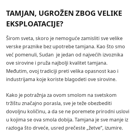
TAMJAN, UGROŽEN ZBOG VELIKE
EKSPLOATACIJE?
Širom sveta, skoro je nemoguće zamisliti sve velike
verske praznike bez upotrebe tamjana. Kao što smo
već pomenuli, Sudan je jedan od najvećih izvoznika
ove sirovine i pruža najbolji kvalitet tamjana.
Međutim, ovoj tradiciji preti velika opasnost kao i
industrijama koje koriste blagodeti ove sirovine.
Kako je potražnja za ovom smolom na svetskom
tržištu značajno porasla, sve je teže obezbediti
dovoljnu količinu, a da se ne poremete prirodni uslovi
u kojima se ova smola dobija. Tamjana je sve manje iz
razloga što drveće, usred prečeste „žetve“, izumire.