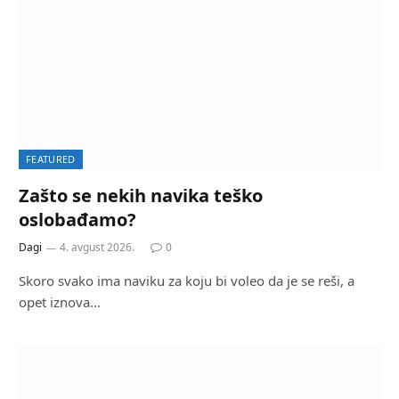
FEATURED
Zašto se nekih navika teško
oslobađamo?
Dagi
4. avgust 2026.
0
Skoro svako ima naviku za koju bi voleo da je se reši, a
opet iznova…