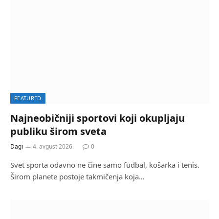
FEATURED
Najneobičniji sportovi koji okupljaju
publiku širom sveta
Dagi
4. avgust 2026.
0
Svet sporta odavno ne čine samo fudbal, košarka i tenis.
Širom planete postoje takmičenja koja…