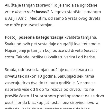
Ali, šta je tamjan zapravo? To je smola sa ugrožene
vrste
drveta roda
bosveli
. Njegovo stanište je mahom
u Aziji i Africi. Međutim, od samo 5 vrsta ovog drveta
se može proizvesti tamjan.
Postoji
posebna kategorizacija
kvaliteta tamjana.
Svaka od ovih pet vrsta daje drugačiji kvalitet smole.
Najcenjeniji je tamjan koji potiče od drveta
bosvelia
sacra
. Takođe, razlika u kvalitetu varira i od berbe.
Smola, odnosno tamjan, počinje da se stvara na
drvetu tek nakon 10 godina. Sakupljači sekirama
zasecaju drvo dva do tri puta godišnje. Ne sme se
napraviti više od 9 do 12 rezova po drvetu i to ne
previše često. U suprotnom preti opasnost da se drvo
osuši i onda bi sakupljači ostali bez sirovine i izvora
prihoda, jer je drvetu potrebno vreme da bi se