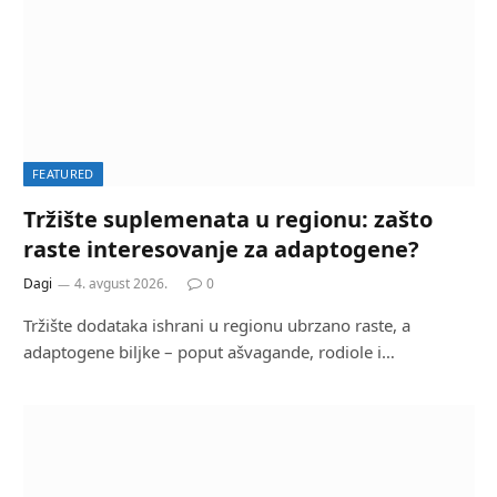
FEATURED
Tržište suplemenata u regionu: zašto
raste interesovanje za adaptogene?
Dagi
4. avgust 2026.
0
Tržište dodataka ishrani u regionu ubrzano raste, a
adaptogene biljke – poput ašvagande, rodiole i…