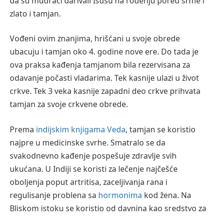
da su mudraci darivali Isusu na rođenju pored srme i
zlato i tamjan.
Vođeni ovim znanjima, hrišćani u svoje obrede
ubacuju i tamjan oko 4. godine nove ere. Do tada je
ova praksa kađenja tamjanom bila rezervisana za
odavanje počasti vladarima. Tek kasnije ulazi u život
crkve. Tek 3 veka kasnije zapadni deo crkve prihvata
tamjan za svoje crkvene obrede.
Prema
indijskim knjigama
Veda
, tamjan se koristio
najpre u medicinske svrhe. Smatralo se da
svakodnevno kađenje pospešuje zdravlje svih
ukućana. U Indiji se koristi za lečenje najčešće
oboljenja poput artritisa, zaceljivanja rana i
regulisanje problena sa
hormonima
kod žena. Na
Bliskom istoku se koristio od davnina kao sredstvo za