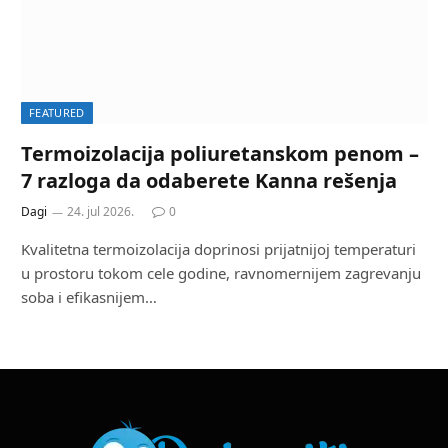
FEATURED
Termoizolacija poliuretanskom penom –
7 razloga da odaberete Kanna rešenja
Dagi
24. jul 2026.
0
Kvalitetna termoizolacija doprinosi prijatnijoj temperaturi
u prostoru tokom cele godine, ravnomernijem zagrevanju
soba i efikasnijem…