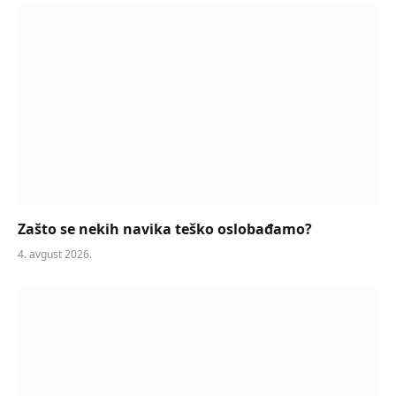
Zašto se nekih navika teško oslobađamo?
4. avgust 2026.