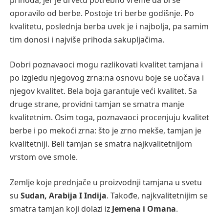
oporavilo od berbe. Postoje tri berbe godišnje. Po
kvalitetu, poslednja berba uvek je i najbolja, pa samim
tim donosi i najviše prihoda sakupljačima.
Dobri poznavaoci mogu razlikovati kvalitet tamjana i
po izgledu njegovog zrna:na osnovu boje se uočava i
njegov kvalitet. Bela boja garantuje veći kvalitet. Sa
druge strane, providni tamjan se smatra manje
kvalitetnim. Osim toga, poznavaoci procenjuju kvalitet
berbe i po mekoći zrna: što je zrno mekše, tamjan je
kvalitetniji. Beli tamjan se smatra najkvalitetnijom
vrstom ove smole.
Zemlje koje prednjače u proizvodnji tamjana u svetu
su
Sudan, Arabija I Indija
. Takođe, najkvalitetnijim se
smatra tamjan koji dolazi iz
Jemena i Omana
.