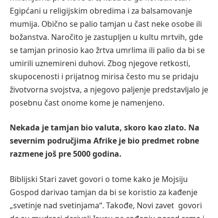
Egipćani u religijskim obredima i za balsamovanje
mumija. Obično se palio tamjan u čast neke osobe ili
božanstva. Naročito je zastupljen u kultu mrtvih, gde
se tamjan prinosio kao žrtva umrlima ili palio da bi se
umirili uznemireni duhovi. Zbog njegove retkosti,
skupocenosti i prijatnog mirisa često mu se pridaju
životvorna svojstva, a njegovo paljenje predstavljalo je
posebnu čast onome kome je namenjeno.
Nekada je tamjan bio valuta, skoro kao zlato. Na
severnim područjima Afrike je bio predmet robne
razmene još pre 5000 godina.
Biblijski Stari zavet govori o tome kako je Mojsiju
Gospod darivao tamjan da bi se koristio za kađenje
„svetinje nad svetinjama“. Takođe, Novi zavet govori