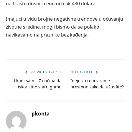
na tržištu dostići cenu od čak 430 dolara.
Imajući u vidu brojne negativne trendove u očuvanju
životne sredine, mogli bismo da se polako
navikavamo na praznike bez kađenja.
PREVIOUS ARTICLE
NEXT ARTICLE
Uradi sam – 7 načina da
Ideje za renoviranje
iskoristite staru gumu
prostora: kako da uštedite?
pkonta