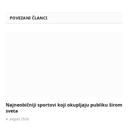
POVEZANI ČLANCI
Najneobičniji sportovi koji okupljaju publiku širom
sveta
4. avgust 2026.