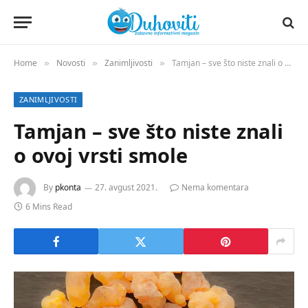
Home
Novosti
Zanimljivosti
Tamjan – sve što niste znali o ovoj vrsti smole
»
»
»
ZANIMLJIVOSTI
Tamjan – sve što niste znali
o ovoj vrsti smole
By
pkonta
27. avgust 2021.
Nema komentara
6 Mins Read