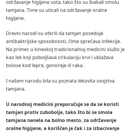
održavanje higijene usta, tako što su žvakali smolu
tamjana. Time su uticali na održavanje oralne
higijene.
Drevni narodi su otkrili da tamjan poseduje
antibaktrijske sposobnosti, čime sprečava infekcije.
Na primer, u kineskoj tradicionalnoj medicini služio je
kao lek koji poboljšava cirkulaciju krvi i ublažava
bolove kod lepre, gonoreje ili raka.
I našem narodu bila su poznata lekovita svojstva
tamjana.
U narodnoj medicini preporučuje se da se koristi
tamjan protiv zubobolje, tako što bi se smola
tamjana nanela na bolno mesto, za održavanje
oralne higijene, a korišćen je čak i za izbacivanje