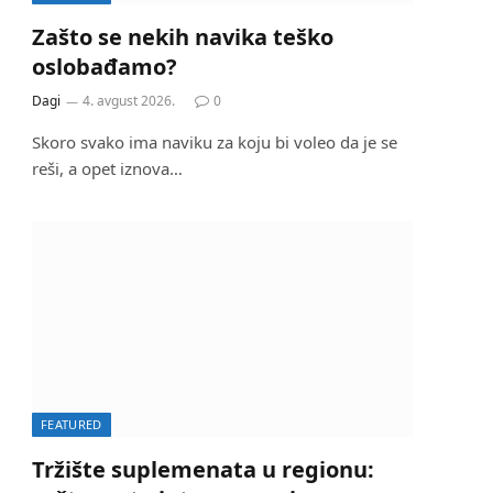
Zašto se nekih navika teško
oslobađamo?
Dagi
4. avgust 2026.
0
Skoro svako ima naviku za koju bi voleo da je se
reši, a opet iznova…
FEATURED
Tržište suplemenata u regionu: