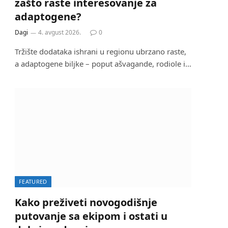
zašto raste interesovanje za
adaptogene?
Dagi
4. avgust 2026.
0
Tržište dodataka ishrani u regionu ubrzano raste,
a adaptogene biljke – poput ašvagande, rodiole i…
FEATURED
Kako preživeti novogodišnje
putovanje sa ekipom i ostati u