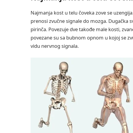
Najmanja kost u telu čoveka zove se uzengija.
prenosi zvučne signale do mozga. Dugačka sveg
pirinča. Povezuje dve takođe male kosti, zvan
povezane su sa bubnom opnom u kojoj se zvuk
vidu nervnog signala.