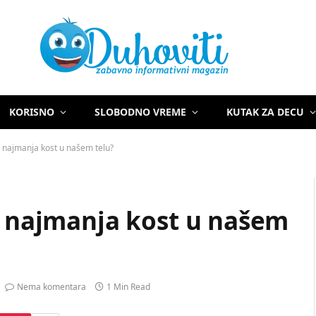
KORISNO
SLOBODNO VREME
KUTAK ZA DECU
a najmanja kost u našem telu?
a najmanja kost u našem
Nema komentara
1 Min Read