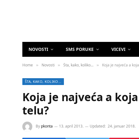
NOVOSTI
SMS PORUKE
VICEVI
Home
Novosti
Šta, kako, koliko...
Koja je najveća a koj
»
»
»
ŠTA, KAKO, KOLIKO...
Koja je najveća a koj
telu?
By
pkonta
13. april 2013.
Updated:
24. januar 2018.