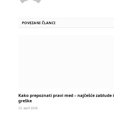
POVEZANI ČLANCI
Kako prepoznati pravi med – najčešće zablude i
greške
22. april 2026.