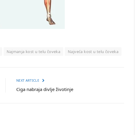
Najmanja kost u telu čoveka
Najveća kost u telu čoveka
NEXT ARTICLE
Ciga nabraja divlje životinje