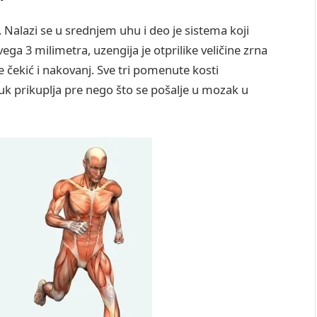
 Nalazi se u srednjem uhu i deo je sistema koji
a 3 milimetra, uzengija je otprilike veličine zrna
e čekić i nakovanj. Sve tri pomenute kosti
 prikuplja pre nego što se pošalje u mozak u