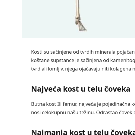
Kosti su sačinjene od tvrdih minerala pojača
koštane supstance je sačinjena od kamenitog m
tvrd ali lomljiv, njega ojačavaju niti kolagena
Najveća kost u telu čoveka
Butna kost Ili femur, najveća je pojedinačna k
nosi celokupnu našu težinu. Odrastao čovek 
Najmanja kost u telu čovek