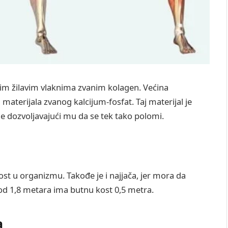
nim žilavim vlaknima zvanim kolagen. Većina
aterijala zvanog kalcijum-fosfat. Taj materijal je
 ne dozvoljavajući mu da se tek tako polomi.
ost u organizmu. Takođe je i najjača, jer mora da
od 1,8 metara ima butnu kost 0,5 metra.
a