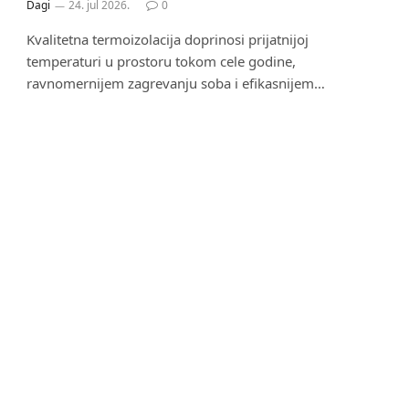
Dagi
24. jul 2026.
0
Kvalitetna termoizolacija doprinosi prijatnijoj
temperaturi u prostoru tokom cele godine,
ravnomernijem zagrevanju soba i efikasnijem…