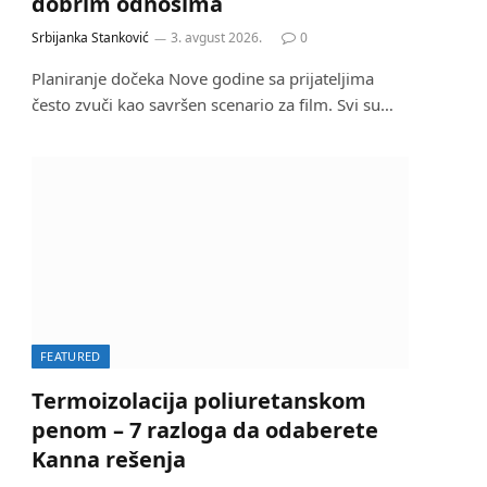
dobrim odnosima
Srbijanka Stanković
3. avgust 2026.
0
Planiranje dočeka Nove godine sa prijateljima
često zvuči kao savršen scenario za film. Svi su…
FEATURED
Termoizolacija poliuretanskom
penom – 7 razloga da odaberete
Kanna rešenja