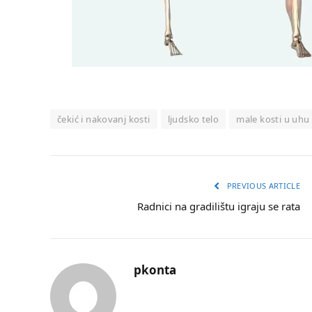
čekić i nakovanj kosti
ljudsko telo
male kosti u uhu
PREVIOUS ARTICLE
Radnici na gradilištu igraju se rata
pkonta