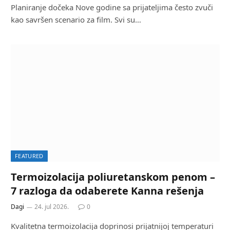
Planiranje dočeka Nove godine sa prijateljima često zvuči
kao savršen scenario za film. Svi su…
FEATURED
Termoizolacija poliuretanskom penom –
7 razloga da odaberete Kanna rešenja
Dagi
24. jul 2026.
0
Kvalitetna termoizolacija doprinosi prijatnijoj temperaturi