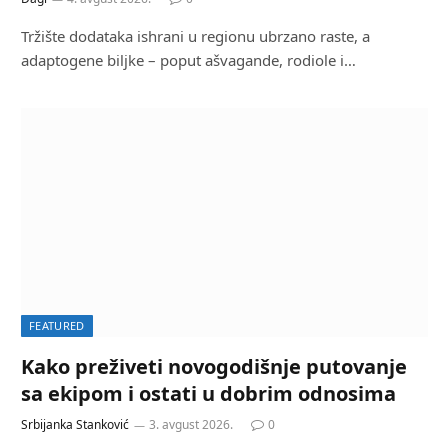
Tržište dodataka ishrani u regionu ubrzano raste, a
adaptogene biljke – poput ašvagande, rodiole i…
FEATURED
Kako preživeti novogodišnje putovanje
sa ekipom i ostati u dobrim odnosima
Srbijanka Stanković
3. avgust 2026.
0