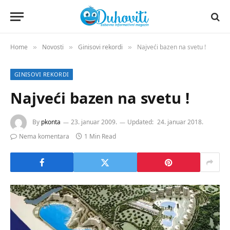
Home
Novosti
Ginisovi rekordi
Najveći bazen na svetu !
»
»
»
GINISOVI REKORDI
Najveći bazen na svetu !
By
pkonta
23. januar 2009.
Updated:
24. januar 2018.
Nema komentara
1 Min Read