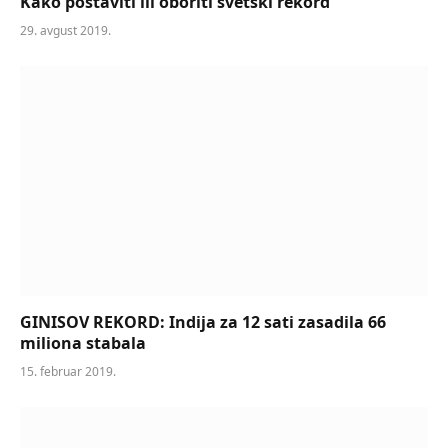
Kako postaviti ili oboriti svetski rekord
29. avgust 2019.
GINISOV REKORD: Indija za 12 sati zasadila 66
miliona stabala
15. februar 2019.