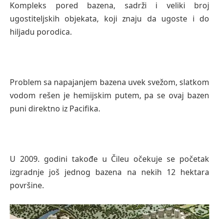
Kompleks pored bazena, sadrži i veliki broj
ugostiteljskih objekata, koji znaju da ugoste i do
hiljadu porodica.
Problem sa napajanjem bazena uvek svežom, slatkom
vodom rešen je hemijskim putem, pa se ovaj bazen
puni direktno iz Pacifika.
U 2009. godini takođe u Čileu očekuje se početak
izgradnje još jednog bazena na nekih 12 hektara
površine.