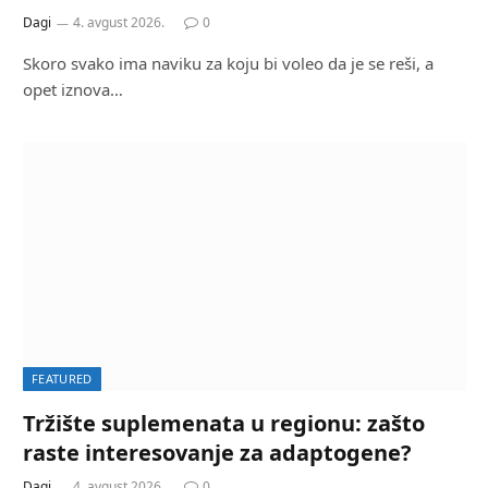
Dagi
4. avgust 2026.
0
Skoro svako ima naviku za koju bi voleo da je se reši, a
opet iznova…
FEATURED
Tržište suplemenata u regionu: zašto
raste interesovanje za adaptogene?
Dagi
4. avgust 2026.
0