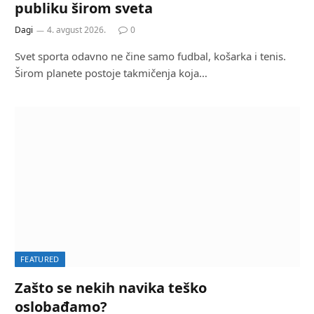
publiku širom sveta
Dagi
4. avgust 2026.
0
Svet sporta odavno ne čine samo fudbal, košarka i tenis.
Širom planete postoje takmičenja koja…
FEATURED
Zašto se nekih navika teško
oslobađamo?