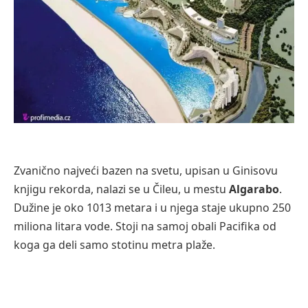
Zvanično najveći bazen na svetu, upisan u Ginisovu
knjigu rekorda, nalazi se u Čileu, u mestu
Algarabo
.
Dužine je oko 1013 metara i u njega staje ukupno 250
miliona litara vode. Stoji na samoj obali Pacifika od
koga ga deli samo stotinu metra plaže.