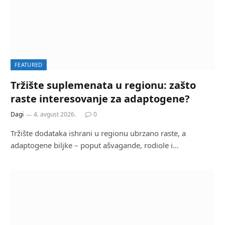
FEATURED
Tržište suplemenata u regionu: zašto
raste interesovanje za adaptogene?
Dagi
4. avgust 2026.
0
Tržište dodataka ishrani u regionu ubrzano raste, a
adaptogene biljke – poput ašvagande, rodiole i…