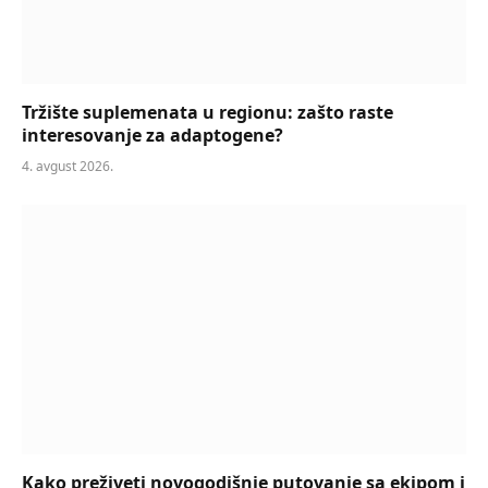
Tržište suplemenata u regionu: zašto raste
interesovanje za adaptogene?
4. avgust 2026.
Kako preživeti novogodišnje putovanje sa ekipom i