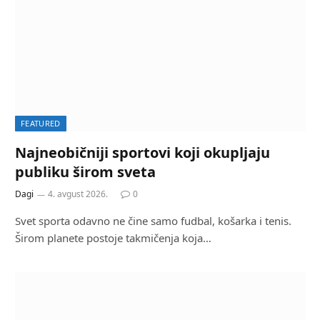
FEATURED
Najneobičniji sportovi koji okupljaju
publiku širom sveta
Dagi
4. avgust 2026.
0
Svet sporta odavno ne čine samo fudbal, košarka i tenis.
Širom planete postoje takmičenja koja…