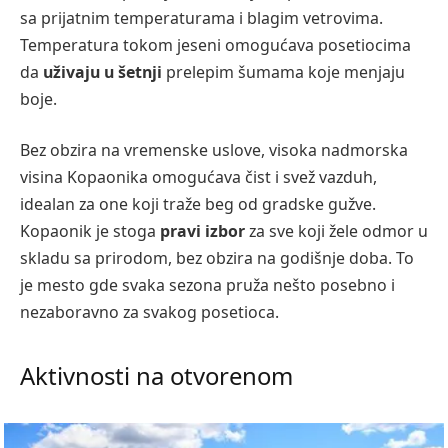
sa prijatnim temperaturama i blagim vetrovima.
Temperatura tokom jeseni omogućava posetiocima
da
uživaju u šetnji
prelepim šumama koje menjaju
boje.
Bez obzira na vremenske uslove, visoka nadmorska
visina Kopaonika omogućava čist i svež vazduh,
idealan za one koji traže beg od gradske gužve.
Kopaonik je stoga
pravi izbor
za sve koji žele odmor u
skladu sa prirodom, bez obzira na godišnje doba. To
je mesto gde svaka sezona pruža nešto posebno i
nezaboravno za svakog posetioca.
Aktivnosti na otvorenom