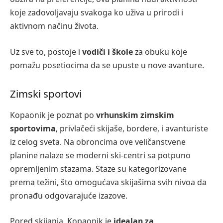
koje zadovoljavaju svakoga ko uživa u prirodi i
aktivnom načinu života.
Uz sve to, postoje i
vodiči i škole
za obuku koje
pomažu posetiocima da se upuste u nove avanture.
Zimski sportovi
Kopaonik je poznat po
vrhunskim zimskim
sportovima
, privlačeći skijaše, bordere, i avanturiste
iz celog sveta. Na obroncima ove veličanstvene
planine nalaze se moderni ski-centri sa potpuno
opremljenim stazama. Staze su kategorizovane
prema težini, što omogućava skijašima svih nivoa da
pronađu odgovarajuće izazove.
Pored skijanja, Kopaonik je
idealan za