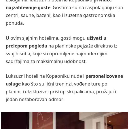
najzahtevnije goste
. Gostima su na raspolaganju spa
centri, saune, bazeni, kao i izuzetna gastronomska
ponuda.
U ovim sjajnim hotelima, gosti mogu
uživati u
prelepom pogledu
na planinske pejzaže direktno iz
svojih soba, koje su opremljene najmodernijim
sadržajima za maksimalnu udobnost.
Luksuzni hoteli na Kopaoniku nude i
personalizovane
usluge
kao što su lični treninzi, vođene ture po
planini, i ekskluzivni pristup ski-palicama, pružajući
jedan nezaboravan odmor.