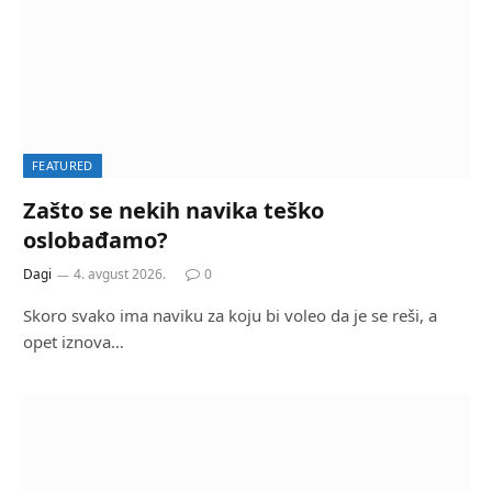
FEATURED
Zašto se nekih navika teško
oslobađamo?
Dagi
4. avgust 2026.
0
Skoro svako ima naviku za koju bi voleo da je se reši, a
opet iznova…