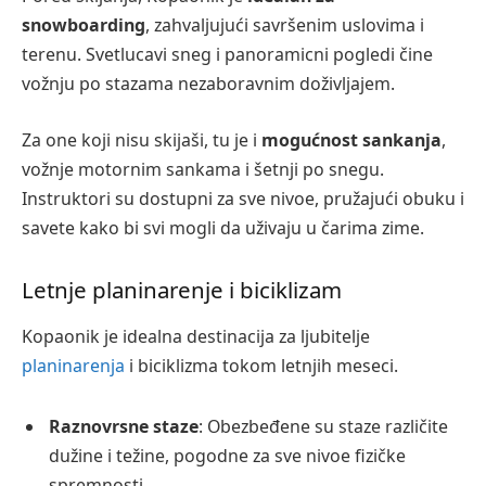
snowboarding
, zahvaljujući savršenim uslovima i
terenu. Svetlucavi sneg i panoramicni pogledi čine
vožnju po stazama nezaboravnim doživljajem.
Za one koji nisu skijaši, tu je i
mogućnost sankanja
,
vožnje motornim sankama i šetnji po snegu.
Instruktori su dostupni za sve nivoe, pružajući obuku i
savete kako bi svi mogli da uživaju u čarima zime.
Letnje planinarenje i biciklizam
Kopaonik je idealna destinacija za ljubitelje
planinarenja
i biciklizma tokom letnjih meseci.
Raznovrsne staze
: Obezbeđene su staze različite
dužine i težine, pogodne za sve nivoe fizičke
spremnosti.