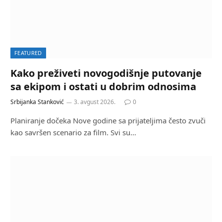
FEATURED
Kako preživeti novogodišnje putovanje
sa ekipom i ostati u dobrim odnosima
Srbijanka Stanković
3. avgust 2026.
0
Planiranje dočeka Nove godine sa prijateljima često zvuči
kao savršen scenario za film. Svi su…