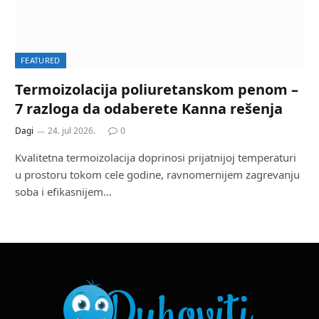
FEATURED
Termoizolacija poliuretanskom penom –
7 razloga da odaberete Kanna rešenja
Dagi
24. jul 2026.
0
Kvalitetna termoizolacija doprinosi prijatnijoj temperaturi
u prostoru tokom cele godine, ravnomernijem zagrevanju
soba i efikasnijem…