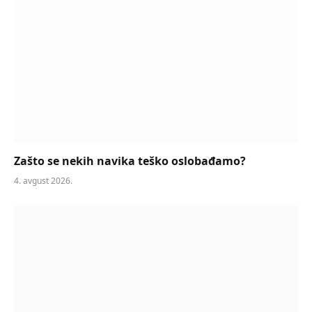
Zašto se nekih navika teško oslobađamo?
4. avgust 2026.