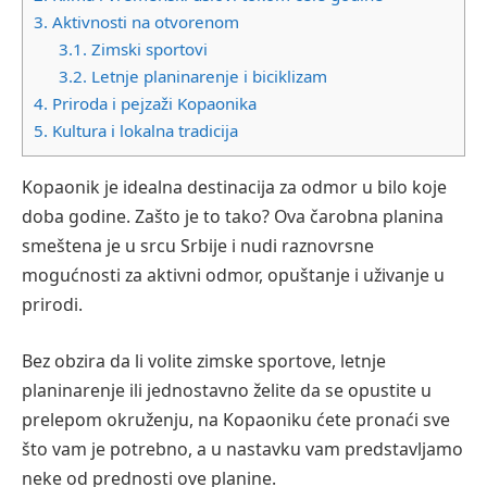
3.
Aktivnosti na otvorenom
3.1.
Zimski sportovi
3.2.
Letnje planinarenje i biciklizam
4.
Priroda i pejzaži Kopaonika
5.
Kultura i lokalna tradicija
Kopaonik je idealna destinacija za odmor u bilo koje
doba godine. Zašto je to tako? Ova čarobna planina
smeštena je u srcu Srbije i nudi raznovrsne
mogućnosti za aktivni odmor, opuštanje i uživanje u
prirodi.
Bez obzira da li volite zimske sportove, letnje
planinarenje ili jednostavno želite da se opustite u
prelepom okruženju, na Kopaoniku ćete pronaći sve
što vam je potrebno, a u nastavku vam predstavljamo
neke od prednosti ove planine.