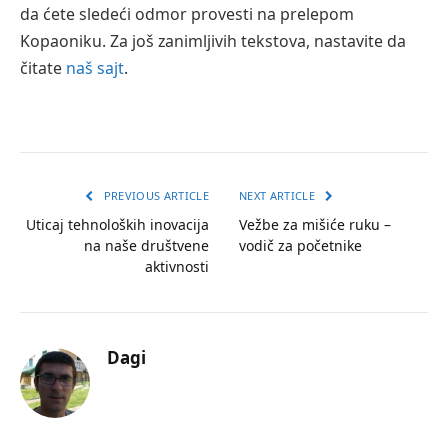
da ćete sledeći odmor provesti na prelepom
Kopaoniku. Za još zanimljivih tekstova, nastavite da
čitate
naš sajt
.
PREVIOUS ARTICLE
NEXT ARTICLE
Uticaj tehnoloških inovacija
Vežbe za mišiće ruku –
na naše društvene
vodič za početnike
aktivnosti
Dagi