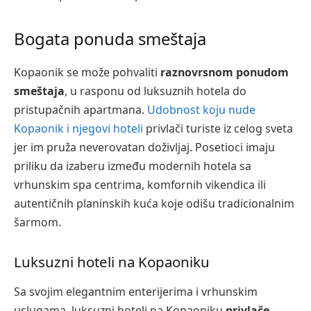
Bogata ponuda smeštaja
Kopaonik se može pohvaliti
raznovrsnom ponudom
smeštaja
, u rasponu od luksuznih hotela do
pristupačnih apartmana.
Udobnost koju nude
Kopaonik i njegovi hoteli
privlači turiste iz celog sveta
jer im pruža neverovatan doživljaj. Posetioci imaju
priliku da izaberu između modernih hotela sa
vrhunskim spa centrima, komfornih vikendica ili
autentičnih planinskih kuća koje odišu tradicionalnim
šarmom.
Luksuzni hoteli na Kopaoniku
Sa svojim elegantnim enterijerima i vrhunskim
uslugama, luksuzni hoteli na Kopaoniku
privlače