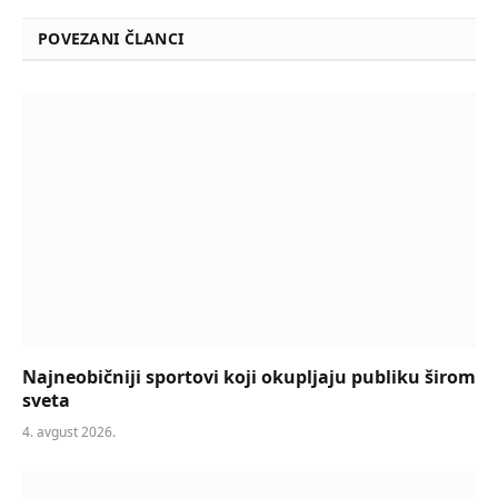
POVEZANI ČLANCI
Najneobičniji sportovi koji okupljaju publiku širom
sveta
4. avgust 2026.