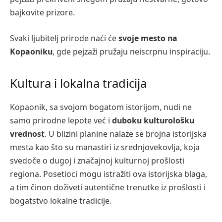
bajkovite prizore.
Svaki ljubitelj prirode naći će
svoje mesto na
Kopaoniku
, gde pejzaži pružaju neiscrpnu inspiraciju.
Kultura i lokalna tradicija
Kopaonik, sa svojom bogatom istorijom, nudi ne
samo prirodne lepote već i
duboku kulturološku
vrednost
. U blizini planine nalaze se brojna istorijska
mesta kao što su manastiri iz srednjovekovlja, koja
svedoče o dugoj i značajnoj kulturnoj prošlosti
regiona. Posetioci mogu istražiti ova istorijska blaga,
a tim činon doživeti autentične trenutke iz prošlosti i
bogatstvo lokalne tradicije.