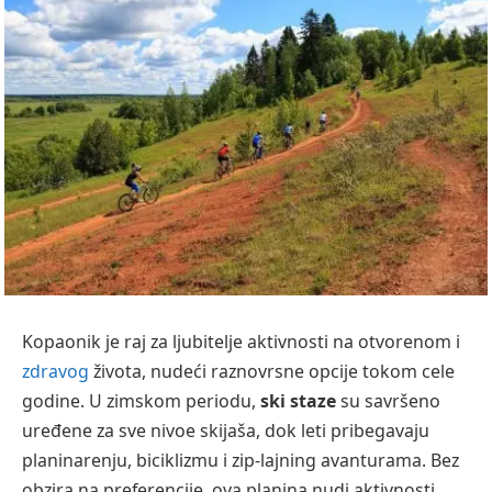
Kopaonik je raj za ljubitelje aktivnosti na otvorenom i
zdravog
života, nudeći raznovrsne opcije tokom cele
godine. U zimskom periodu,
ski staze
su savršeno
uređene za sve nivoe skijaša, dok leti pribegavaju
planinarenju, biciklizmu i zip-lajning avanturama. Bez
obzira na preferencije, ova planina nudi aktivnosti