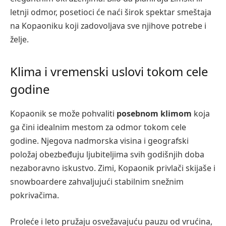
letnji odmor, posetioci će naći širok spektar smeštaja
na Kopaoniku koji zadovoljava sve njihove potrebe i
želje.
Klima i vremenski uslovi tokom cele
godine
Kopaonik se može pohvaliti
posebnom klimom
koja
ga čini idealnim mestom za odmor tokom cele
godine. Njegova nadmorska visina i geografski
položaj obezbeđuju ljubiteljima svih godišnjih doba
nezaboravno iskustvo. Zimi, Kopaonik privlači skijaše i
snowboardere zahvaljujući stabilnim snežnim
pokrivačima.
Proleće i leto pružaju osvežavajuću pauzu od vrućina,