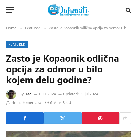
Home
Featured
Zasto je Kopaonik odlična opcija za odmor u bilo kojem delu godine?
»
»
FEATURED
Zasto je Kopaonik odlična
opcija za odmor u bilo
kojem delu godine?
By
Dagi
1. jul 2024.
Updated:
1. jul 2024.
Nema komentara
6 Mins Read