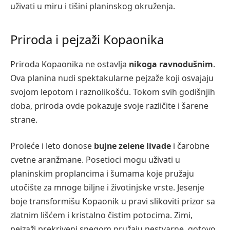
uživati u miru i tišini planinskog okruženja.
Priroda i pejzaži Kopaonika
Priroda Kopaonika ne ostavlja
nikoga ravnodušnim
.
Ova planina nudi spektakularne pejzaže koji osvajaju
svojom lepotom i raznolikošću. Tokom svih godišnjih
doba, priroda ovde pokazuje svoje različite i šarene
strane.
Proleće i leto donose
bujne zelene livade
i čarobne
cvetne aranžmane. Posetioci mogu uživati u
planinskim proplancima i šumama koje pružaju
utočište za mnoge biljne i životinjske vrste. Jesenje
boje transformišu Kopaonik u pravi slikoviti prizor sa
zlatnim lišćem i kristalno čistim potocima. Zimi,
pejzaži prekriveni snegom pružaju nestvarne, gotovo