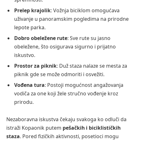
Prelep krajolik
: Vožnja biciklom omogućava
uživanje u panoramskim pogledima na prirodne
lepote parka.
Dobro obeležene rute
: Sve rute su jasno
obeležene, što osigurava sigurno i prijatno
iskustvo.
Prostor za piknik
: Duž staza nalaze se mesta za
piknik gde se može odmoriti i osvežiti.
Vođena tura
: Postoji mogućnost angažovanja
vodiča za one koji žele stručno vođenje kroz
prirodu.
Nezaboravna iskustva čekaju svakoga ko odluči da
istraži Kopaonik putem
pešačkih i biciklističkih
staza
. Pored fizičkih aktivnosti, posetioci mogu