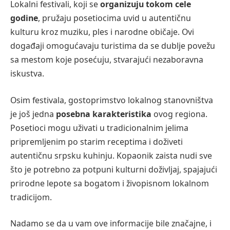
Lokalni festivali, koji se
organizuju tokom cele
godine
, pružaju posetiocima uvid u autentičnu
kulturu kroz muziku, ples i narodne običaje. Ovi
događaji omogućavaju turistima da se dublje povežu
sa mestom koje posećuju, stvarajući nezaboravna
iskustva.
Osim festivala, gostoprimstvo lokalnog stanovništva
je još jedna
posebna karakteristika
ovog regiona.
Posetioci mogu uživati u tradicionalnim jelima
pripremljenim po starim receptima i doživeti
autentičnu srpsku kuhinju. Kopaonik zaista nudi sve
što je potrebno za potpuni kulturni doživljaj, spajajući
prirodne lepote sa bogatom i živopisnom lokalnom
tradicijom.
Nadamo se da u vam ove informacije bile značajne, i