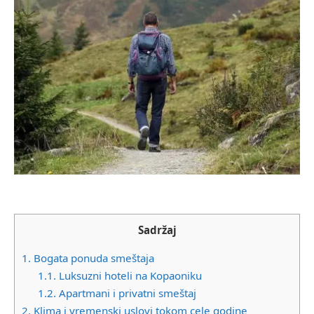
Sadržaj
1.
Bogata ponuda smeštaja
1.1.
Luksuzni hoteli na Kopaoniku
1.2.
Apartmani i privatni smeštaj
2.
Klima i vremenski uslovi tokom cele godine