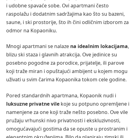
i udobne spavaće sobe. Ovi apartmani često
raspolažu i dodatnim sadržajima kao što su bazeni,
saune, i ski prostorije, što ih čini odličnim izborom za
odmor na Kopaoniku.
Mnogi apartmani se nalaze
na idealnim lokacijama
,
blizu ski staza i glavnih atrakcija. Ove jedinice su
posebno pogodne za porodice, prijatelje, ili parove
koji traže miran i opuštajući ambijent u kojem mogu
uživati u svim čarima Kopaonika tokom cele godine.
Pored standardnih apartmana, Kopaonik nudi i
luksuzne privatne vile
koje su potpuno opremljene i
namenjene za one koji traže nešto posebno. Ove vile
pružaju vrhunski nivo privatnosti i ekskluzivnosti,
omogućavajući gostima da se opuste u prostranim i
elegantnim okruženjima. Bilo da planiraju zimski ili