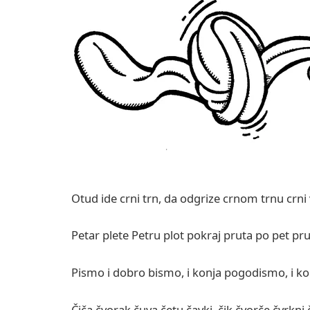
Otud ide crni trn, da odgrize crnom trnu crni
Petar plete Petru plot pokraj pruta po pet pru
Pismo i dobro bismo, i konja pogodismo, i 
Čiča čvorak čuva četu čavki, čik čvorče čvrkni 