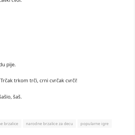
u pije.
rk! Trčak trkom trči, crni cvrčak cvrči!
ašio, šaš.
e brzalice
narodne brzalice za decu
popularne igre