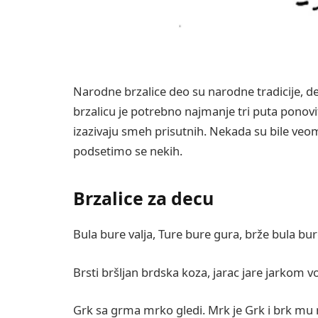
Narodne brzalice deo su narodne tradicije, deč
brzalicu je potrebno najmanje tri puta ponovi
izazivaju smeh prisutnih. Nekada su bile veo
podsetimo se nekih.
Brzalice za decu
Bula bure valja, Ture bure gura, brže bula bur
Brsti bršljan brdska koza, jarac jare jarkom v
Grk sa grma mrko gledi. Mrk je Grk i brk mu