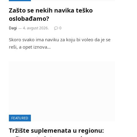
Zašto se nekih navika teško
oslobađamo?
Dagi
4. avgust 2026.
0
Skoro svako ima naviku za koju bi voleo da je se
reši, a opet iznova…
FEATURED
Tržište suplemenata u regionu: