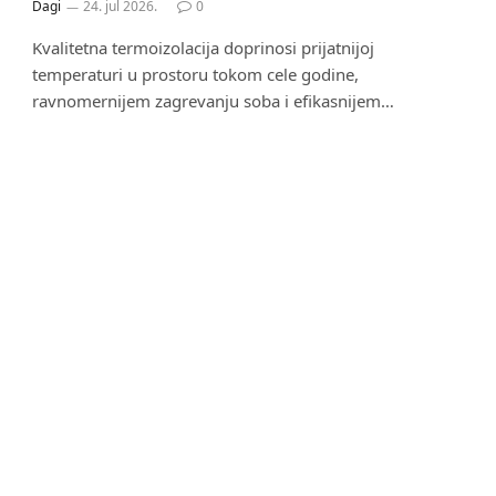
Dagi
24. jul 2026.
0
Kvalitetna termoizolacija doprinosi prijatnijoj
temperaturi u prostoru tokom cele godine,
ravnomernijem zagrevanju soba i efikasnijem…