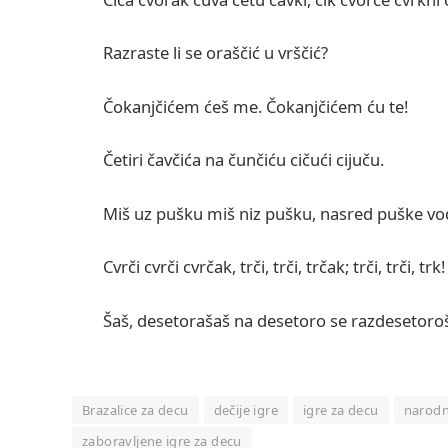
Razraste li se oraščić u vrščić?
Čokanjčićem ćeš me. Čokanjčićem ću te!
Četiri čavčića na čunčiću cičući cijuču.
Miš uz pušku miš niz pušku, nasred puške vod
Cvrči cvrči cvrčak, trči, trči, trčak; trči, trči, t
Šaš, desetorašaš na desetoro se razdesetoroš
Brazalice za decu
dečije igre
igre za decu
narodn
zaboravljene igre za decu