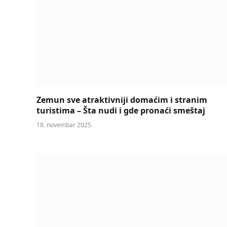
Zemun sve atraktivniji domaćim i stranim
turistima – Šta nudi i gde pronaći smeštaj
18. novembar 2025.