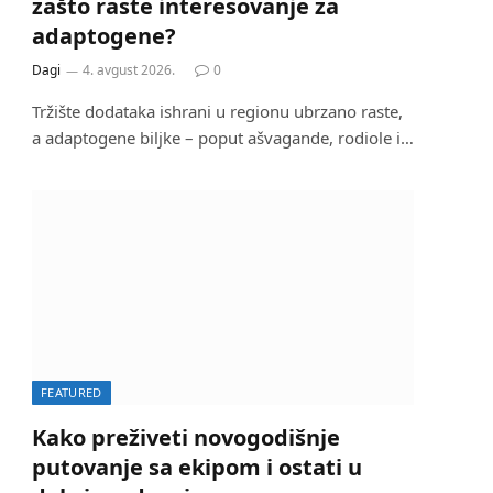
zašto raste interesovanje za
adaptogene?
Dagi
4. avgust 2026.
0
Tržište dodataka ishrani u regionu ubrzano raste,
a adaptogene biljke – poput ašvagande, rodiole i…
FEATURED
Kako preživeti novogodišnje
putovanje sa ekipom i ostati u