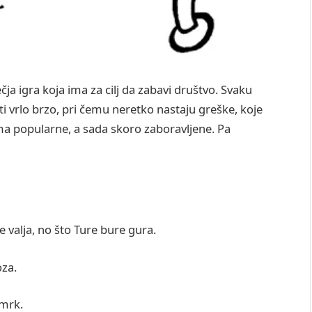
ja igra koja ima za cilj da zabavi društvo. Svaku
ti vrlo brzo, pri čemu neretko nastaju greške, koje
ma popularne, a sada skoro zaboravljene. Pa
e valja, no što Ture bure gura.
oza.
 mrk.