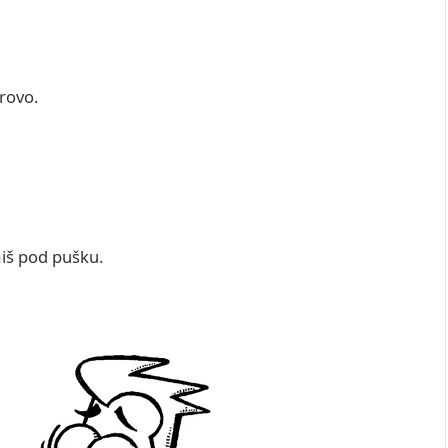
orovo.
miš pod pušku.