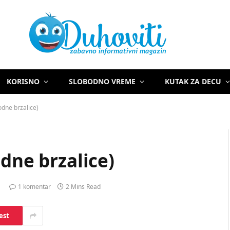
KORISNO
SLOBODNO VREME
KUTAK ZA DECU
odne brzalice)
odne brzalice)
1 komentar
2 Mins Read
est