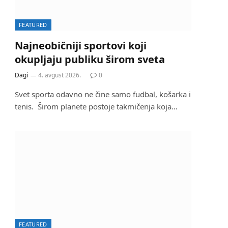
FEATURED
Najneobičniji sportovi koji
okupljaju publiku širom sveta
Dagi
4. avgust 2026.
0
Svet sporta odavno ne čine samo fudbal, košarka i
tenis. Širom planete postoje takmičenja koja…
FEATURED