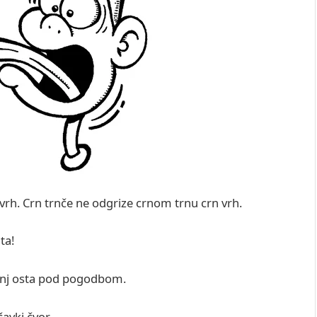
 vrh. Crn trnče ne odgrize crnom trnu crn vrh.
ta!
konj osta pod pogodbom.
čavki čvor.