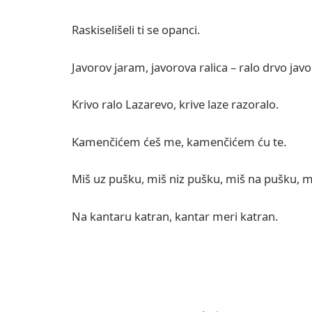
Raskiselišeli ti se opanci.
Javorov jaram, javorova ralica – ralo drvo jav
Krivo ralo Lazarevo, krive laze razoralo.
Kamenčićem ćeš me, kamenčićem ću te.
Miš uz pušku, miš niz pušku, miš na pušku, 
Na kantaru katran, kantar meri katran.