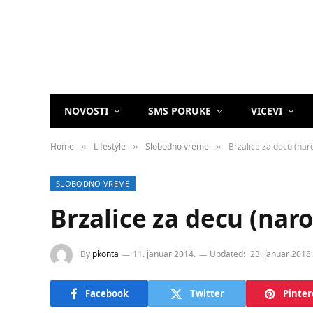
NOVOSTI
SMS PORUKE
VICEVI
Home
Lifestyle
Slobodno vreme
Brzalice za decu (nar
»
»
»
SLOBODNO VREME
Brzalice za decu (nar
By
pkonta
11. januar 2014.
Updated:
23. januar 2018.
Facebook
Twitter
Pinter