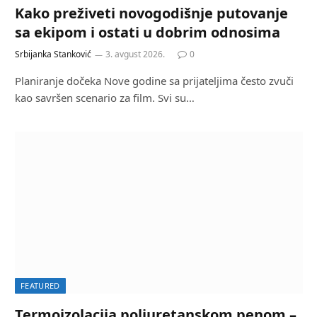
Kako preživeti novogodišnje putovanje
sa ekipom i ostati u dobrim odnosima
Srbijanka Stanković
3. avgust 2026.
0
Planiranje dočeka Nove godine sa prijateljima često zvuči
kao savršen scenario za film. Svi su…
FEATURED
Termoizolacija poliuretanskom penom –