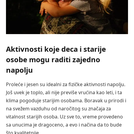
Aktivnosti koje deca i starije
osobe mogu raditi
zajedno
napolju
Proleće i jesen su idealni za fizičke aktivnosti napolju.
Još uvek je toplo, ali nije previše vrućina kao leti, i ta
klima pogoduje starijim osobama. Boravak u prirodi i
na svežem vazduhu od naročitog su značaja za
vitalnost starijih osoba. Uz sve to, vreme provedeno
sa unucima je dragoceno, a evo i načina da to bude
što kvalitetnije.