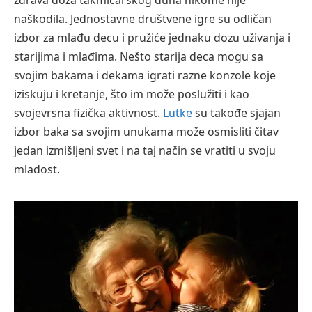
naškodila. Jednostavne društvene igre su odličan
izbor za mlađu decu i pružiće jednaku dozu uživanja i
starijima i mlađima. Nešto starija deca mogu sa
svojim bakama i dekama igrati razne konzole koje
iziskuju i kretanje, što im može poslužiti i kao
svojevrsna fizička aktivnost.
Lutke
su takođe sjajan
izbor baka sa svojim unukama može osmisliti čitav
jedan izmišljeni svet i na taj način se vratiti u svoju
mladost.