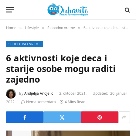
Home
Lifestyle
Slobodno vreme
6 aktivnosti koje deca i starije osobe mogu raditi zajedno
»
»
»
SLOBODNO VREME
6 aktivnosti koje deca i
starije osobe mogu raditi
zajedno
By
Andjelija Andjelić
2. oktobar 2021.
Updated:
20. januar
2022.
Nema komentara
4 Mins Read