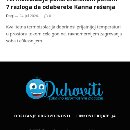
7 razloga da odaberete Kanna rešenja
Dagi
24. jul 2026.
0
Kvalitetna termoizolacija doprinosi prijatnijoj temperaturi
u prostoru tokom cele godine, ravnomernijem zagrevanju
soba i efikasnijem…
ODRICANJE ODGOVORNOSTI
LINKOVI PRIJATELJA