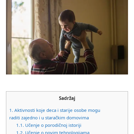
Sadržaj
1.
Aktivnosti koje deca i starije osobe mogu
raditi zajedno i u staračkim domovima
1.1.
Učenje o porodičnoj istoriji
1.2.
Učenje o novim tehnologijama