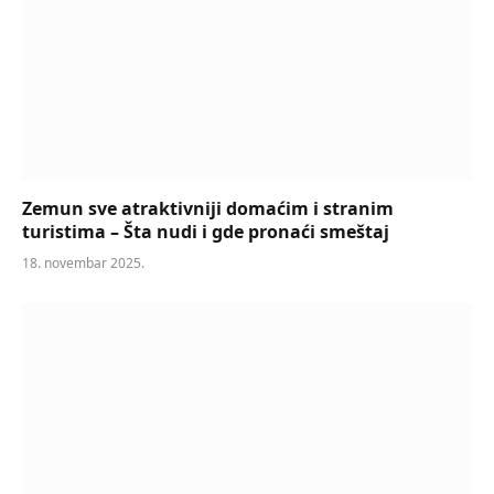
Zemun sve atraktivniji domaćim i stranim
turistima – Šta nudi i gde pronaći smeštaj
18. novembar 2025.