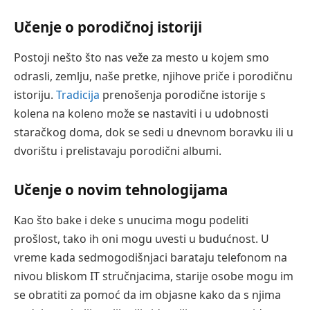
Učenje o porodičnoj istoriji
Postoji nešto što nas veže za mesto u kojem smo
odrasli, zemlju, naše pretke, njihove priče i porodičnu
istoriju.
Tradicija
prenošenja porodične istorije s
kolena na koleno može se nastaviti i u udobnosti
staračkog doma, dok se sedi u dnevnom boravku ili u
dvorištu i prelistavaju porodični albumi.
Učenje o novim tehnologijama
Kao što bake i deke s unucima mogu podeliti
prošlost, tako ih oni mogu uvesti u budućnost. U
vreme kada sedmogodišnjaci barataju telefonom na
nivou bliskom IT stručnjacima, starije osobe mogu im
se obratiti za pomoć da im objasne kako da s njima