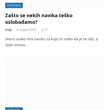
FEATURED
Zašto se nekih navika teško
oslobađamo?
Dagi
4. avgust 2026.
0
Skoro svako ima naviku za koju bi voleo da je se reši, a
opet iznova…
FEATURED