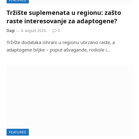
Tržište suplemenata u regionu: zašto
raste interesovanje za adaptogene?
Dagi
4. avgust 2026.
0
Tržište dodataka ishrani u regionu ubrzano raste, a
adaptogene biljke – poput ašvagande, rodiole i…
FEATURED