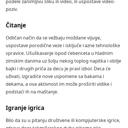
podele zanimljivu sliku ili video, ili uspostave video-
poziv.
Čitanje
Odličan način da se vežbaju moždane vijuge,
uspostave porodične veze i isključe razne tehnološke
spravice. Ušuškavanje ispod ćebenceta u hladnim
zimskim danima uz šolju nekog toplog napitka i obilje
bajki i drugih priča za decu je pravi izbor. Deca će
uživati, izgradiće nove uspomene sa bakama i
dekama, a ova aktivnost im može proširiti vidike i
podstaći ih na maštanje.
Igranje igrica
Bilo da su u pitanju društvene ili kompjuterske igrice,
zdrava doza takmičarskog duha nikome nije