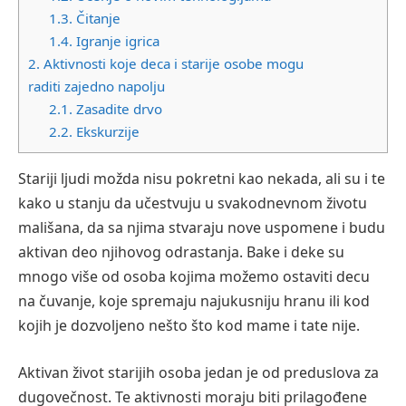
1.3.
Čitanje
1.4.
Igranje igrica
2.
Aktivnosti koje deca i starije osobe mogu
raditi zajedno napolju
2.1.
Zasadite drvo
2.2.
Ekskurzije
Stariji ljudi možda nisu pokretni kao nekada, ali su i te
kako u stanju da učestvuju u svakodnevnom životu
mališana, da sa njima stvaraju nove uspomene i budu
aktivan deo njihovog odrastanja. Bake i deke su
mnogo više od osoba kojima možemo ostaviti decu
na čuvanje, koje spremaju najukusniju hranu ili kod
kojih je dozvoljeno nešto što kod mame i tate nije.
Aktivan život starijih osoba jedan je od preduslova za
dugovečnost. Te aktivnosti moraju biti prilagođene