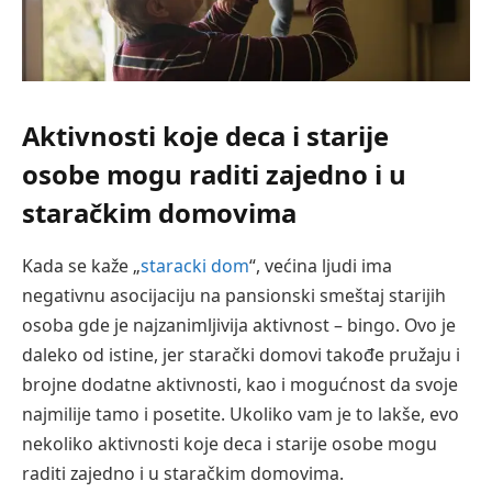
Aktivnosti koje deca i starije
osobe mogu raditi
zajedno i u
staračkim domovima
Kada se kaže „
staracki dom
“, većina ljudi ima
negativnu asocijaciju na pansionski smeštaj starijih
osoba gde je najzanimljivija aktivnost – bingo. Ovo je
daleko od istine, jer starački domovi takođe pružaju i
brojne dodatne aktivnosti, kao i mogućnost da svoje
najmilije tamo i posetite. Ukoliko vam je to lakše, evo
nekoliko aktivnosti koje deca i starije osobe mogu
raditi zajedno i u staračkim domovima.