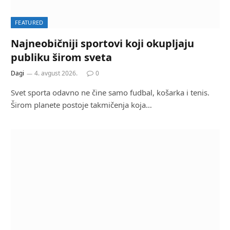
FEATURED
Najneobičniji sportovi koji okupljaju
publiku širom sveta
Dagi
4. avgust 2026.
0
Svet sporta odavno ne čine samo fudbal, košarka i tenis.
Širom planete postoje takmičenja koja…