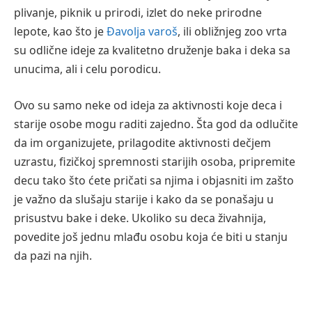
plivanje, piknik u prirodi, izlet do neke prirodne
lepote, kao što je
Đavolja varoš
, ili obližnjeg zoo vrta
su odlične ideje za kvalitetno druženje baka i deka sa
unucima, ali i celu porodicu.
Ovo su samo neke od ideja za aktivnosti koje deca i
starije osobe mogu raditi zajedno. Šta god da odlučite
da im organizujete, prilagodite aktivnosti dečjem
uzrastu, fizičkoj spremnosti starijih osoba, pripremite
decu tako što ćete pričati sa njima i objasniti im zašto
je važno da slušaju starije i kako da se ponašaju u
prisustvu bake i deke. Ukoliko su deca živahnija,
povedite još jednu mlađu osobu koja će biti u stanju
da pazi na njih.