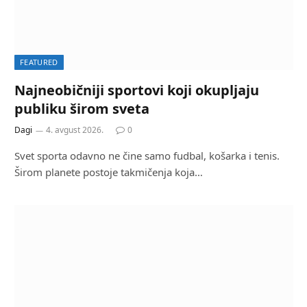
FEATURED
Najneobičniji sportovi koji okupljaju
publiku širom sveta
Dagi
4. avgust 2026.
0
Svet sporta odavno ne čine samo fudbal, košarka i tenis.
Širom planete postoje takmičenja koja…