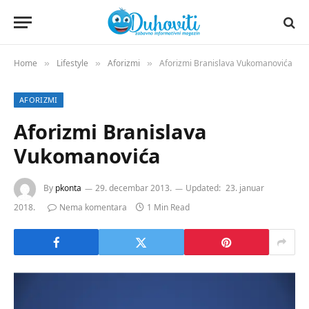
Home
Lifestyle
Aforizmi
Aforizmi Branislava Vukomanovića
»
»
»
AFORIZMI
Aforizmi Branislava
Vukomanovića
By
pkonta
29. decembar 2013.
Updated:
23. januar
2018.
Nema komentara
1 Min Read