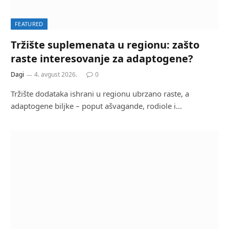
FEATURED
Tržište suplemenata u regionu: zašto
raste interesovanje za adaptogene?
Dagi
4. avgust 2026.
0
Tržište dodataka ishrani u regionu ubrzano raste, a
adaptogene biljke – poput ašvagande, rodiole i…