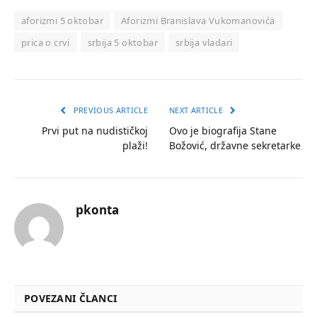
aforizmi 5 oktobar
Aforizmi Branislava Vukomanovića
prica o crvi
srbija 5 oktobar
srbija vladari
PREVIOUS ARTICLE
NEXT ARTICLE
Prvi put na nudističkoj
Ovo je biografija Stane
plaži!
Božović, državne sekretarke
pkonta
POVEZANI ČLANCI