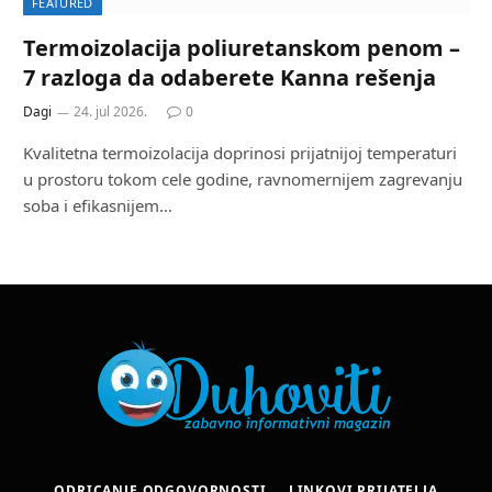
FEATURED
Termoizolacija poliuretanskom penom –
7 razloga da odaberete Kanna rešenja
Dagi
24. jul 2026.
0
Kvalitetna termoizolacija doprinosi prijatnijoj temperaturi
u prostoru tokom cele godine, ravnomernijem zagrevanju
soba i efikasnijem…
ODRICANJE ODGOVORNOSTI
LINKOVI PRIJATELJA