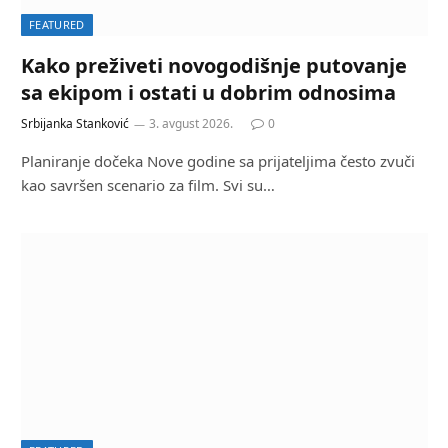
FEATURED
Kako preživeti novogodišnje putovanje
sa ekipom i ostati u dobrim odnosima
Srbijanka Stanković
3. avgust 2026.
0
Planiranje dočeka Nove godine sa prijateljima često zvuči
kao savršen scenario za film. Svi su…