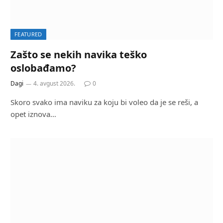
FEATURED
Zašto se nekih navika teško
oslobađamo?
Dagi
4. avgust 2026.
0
Skoro svako ima naviku za koju bi voleo da je se reši, a
opet iznova…