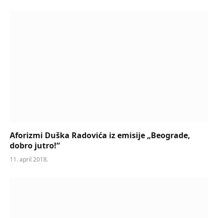
Aforizmi Duška Radovića iz emisije „Beograde,
dobro jutro!“
11. april 2018.