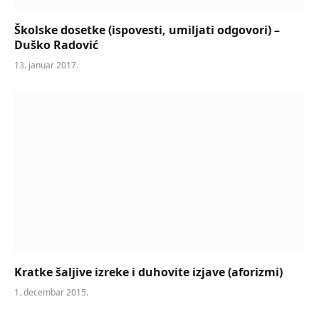
Školske dosetke (ispovesti, umiljati odgovori) –
Duško Radović
13. januar 2017.
Kratke šaljive izreke i duhovite izjave (aforizmi)
1. decembar 2015.