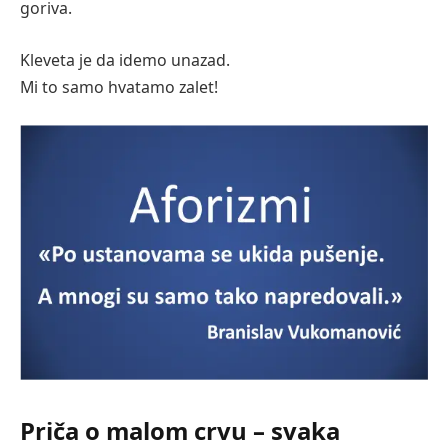
goriva.
Kleveta je da idemo unazad.
Mi to samo hvatamo zalet!
Priča o malom crvu – svaka