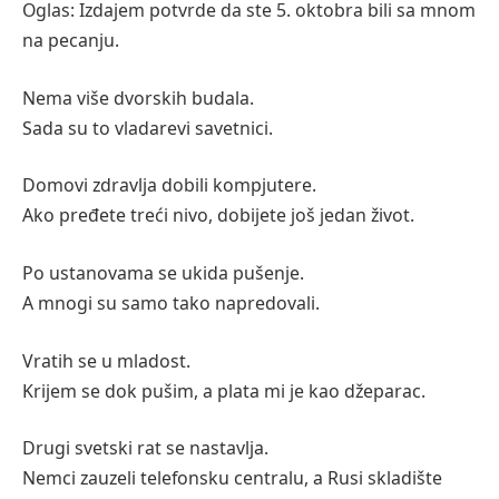
Oglas: Izdajem potvrde da ste 5. oktobra bili sa mnom
na pecanju.
Nema više dvorskih budala.
Sada su to vladarevi savetnici.
Domovi zdravlja dobili kompjutere.
Ako pređete treći nivo, dobijete još jedan život.
Po ustanovama se ukida pušenje.
A mnogi su samo tako napredovali.
Vratih se u mladost.
Krijem se dok pušim, a plata mi je kao džeparac.
Drugi svetski rat se nastavlja.
Nemci zauzeli telefonsku centralu, a Rusi skladište