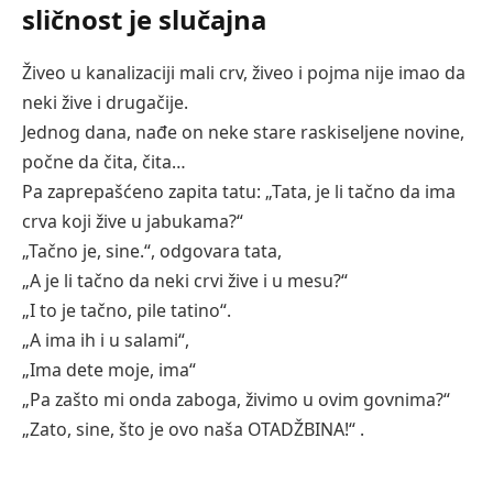
sličnost je slučajna
Živeo u kanalizaciji mali crv, živeo i pojma nije imao da
neki žive i drugačije.
Jednog dana, nađe on neke stare raskiseljene novine,
počne da čita, čita…
Pa zaprepašćeno zapita tatu: „Tata, je li tačno da ima
crva koji žive u jabukama?“
„Tačno je, sine.“, odgovara tata,
„A je li tačno da neki crvi žive i u mesu?“
„I to je tačno, pile tatino“.
„A ima ih i u salami“,
„Ima dete moje, ima“
„Pa zašto mi onda zaboga, živimo u ovim govnima?“
„Zato, sine, što je ovo naša OTADŽBINA!“ .