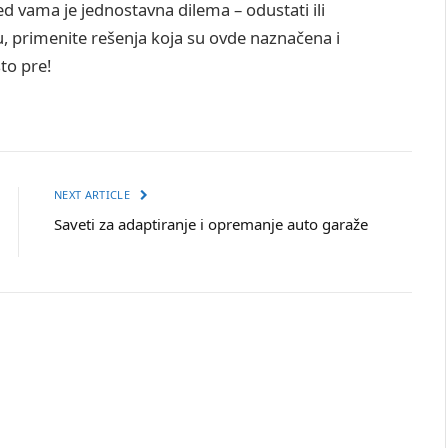
red vama je jednostavna dilema – odustati ili
vu, primenite rešenja koja su ovde naznačena i
to pre!
NEXT ARTICLE
Saveti za adaptiranje i opremanje auto garaže