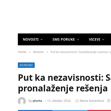
NOVOSTI
SMS PORUKE
VICEVI
Home
Korisno
Put ka nezavisnosti: Savladavanje izazova i
»
»
KORISNO
Put ka nezavisnosti: 
pronalaženje rešenja
By
pkonta
15. oktobar 2024.
Nema komentara