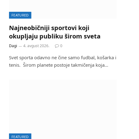
FEATURED
Najneobičniji sportovi koji
okupljaju publiku širom sveta
Dagi
4. avgust 2026.
0
Svet sporta odavno ne čine samo fudbal, košarka i
tenis. Širom planete postoje takmičenja koja…
FEATURED