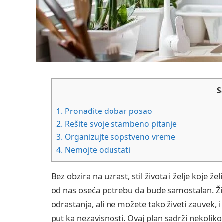
S
1.
Pronađite dobar posao
2.
Rešite svoje stambeno pitanje
3.
Organizujte sopstveno vreme
4.
Nemojte odustati
Bez obzira na uzrast, stil života i želje koje ž
od nas oseća potrebu da bude samostalan. Živo
odrastanja, ali ne možete tako živeti zauvek, 
put ka nezavisnosti. Ovaj plan sadrži nekolik