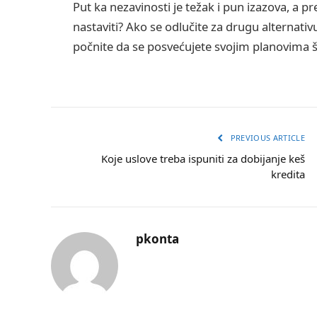
Put ka nezavinosti je težak i pun izazova, a p
nastaviti? Ako se odlučite za drugu alternati
počnite da se posvećujete svojim planovima š
PREVIOUS ARTICLE
Koje uslove treba ispuniti za dobijanje keš
kredita
pkonta