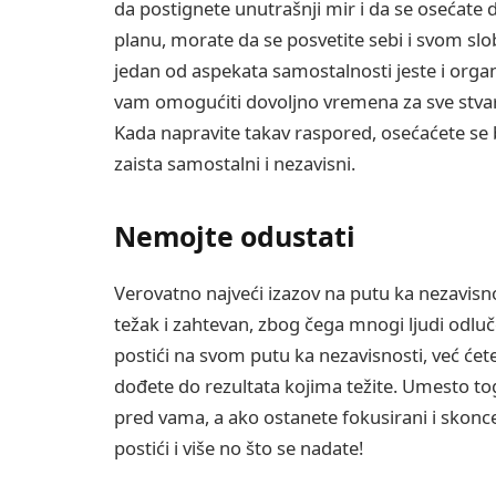
da postignete unutrašnji mir i da se osećate
planu, morate da se posvetite sebi i svom sl
jedan od aspekata samostalnosti jeste i organ
vam omogućiti dovoljno vremena za sve stvar
Kada napravite takav raspored, osećaćete se bo
zaista samostalni i nezavisni.
Nemojte odustati
Verovatno najveći izazov na putu ka nezavisno
težak i zahtevan, zbog čega mnogi ljudi odluč
postići na svom putu ka nezavisnosti, već ćet
dođete do rezultata kojima težite. Umesto toga
pred vama, a ako ostanete fokusirani i skonce
postići i više no što se nadate!