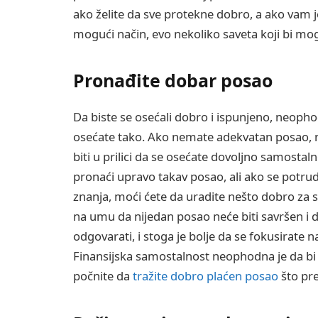
ako želite da sve protekne dobro, a ako vam 
mogući način, evo nekoliko saveta koji bi m
Pronađite dobar posao
Da biste se osećali dobro i ispunjeno, neoph
osećate tako. Ako nemate adekvatan posao, n
biti u prilici da se osećate dovoljno samosta
pronaći upravo takav posao, ali ako se potrud
znanja, moći ćete da uradite nešto dobro za s
na umu da nijedan posao neće biti savršen i
odgovarati, i stoga je bolje da se fokusirate
Finansijska samostalnost neophodna je da bi 
počnite da
tražite dobro plaćen posao
što pre