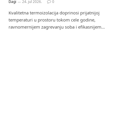
Dagi
24. jul 2026.
0
Kvalitetna termoizolacija doprinosi prijatnijoj
temperaturi u prostoru tokom cele godine,
ravnomernijem zagrevanju soba i efikasnijem…