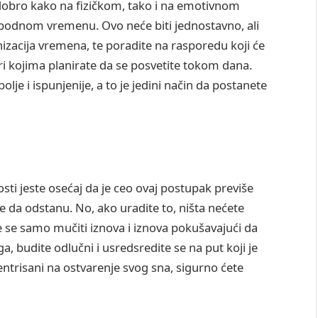
 dobro kako na fizičkom, tako i na emotivnom
obodnom vremenu. Ovo neće biti jednostavno, ali
izacija vremena, te poradite na rasporedu koji će
i kojima planirate da se posvetite tokom dana.
lje i ispunjenije, a to je jedini način da postanete
sti jeste osećaj da je ceo ovaj postupak previše
e da odstanu. No, ako uradite to, ništa nećete
e se samo mučiti iznova i iznova pokušavajući da
, budite odlučni i usredsredite se na put koji je
ntrisani na ostvarenje svog sna, sigurno ćete