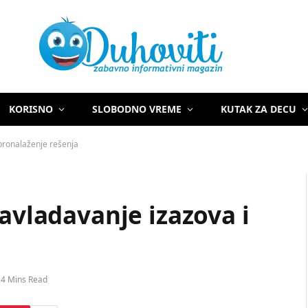
KORISNO
SLOBODNO VREME
KUTAK ZA DECU
 pronalaženje rešenja
Savladavanje izazova i
4 Mins Read