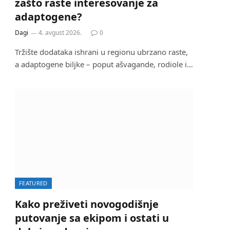
zašto raste interesovanje za
adaptogene?
Dagi
4. avgust 2026.
0
Tržište dodataka ishrani u regionu ubrzano raste,
a adaptogene biljke – poput ašvagande, rodiole i…
FEATURED
Kako preživeti novogodišnje
putovanje sa ekipom i ostati u