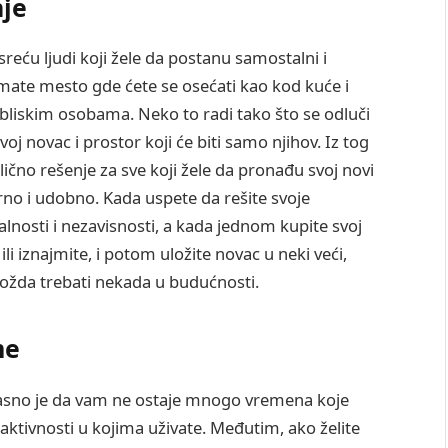
nje
sreću ljudi koji žele da postanu samostalni i
 imate mesto gde ćete se osećati kao kod kuće i
 bliskim osobama. Neko to radi tako što se odluči
voj novac i prostor koji će biti samo njihov. Iz tog
lično rešenje za sve koji žele da pronađu svoj novi
rno i udobno. Kada uspete da rešite svoje
lnosti i nezavisnosti, a kada jednom kupite svoj
li iznajmite, i potom uložite novac u neki veći,
 možda trebati nekada u budućnosti.
me
jasno je da vam ne ostaje mnogo vremena koje
e aktivnosti u kojima uživate. Međutim, ako želite