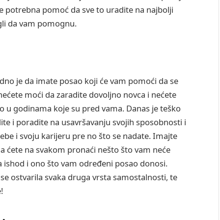
je potrebna pomoć da sve to uradite na najbolji
ogli da vam pomognu.
odno je da imate posao koji će vam pomoći da se
ećete moći da zaradite dovoljno novca i nećete
lno u godinama koje su pred vama. Danas je teško
ite i poradite na usavršavanju svojih sposobnosti i
ebe i svoju karijeru pre no što se nadate. Imajte
 da ćete na svakom pronaći nešto što vam neće
 na ishod i ono što vam određeni posao donosi.
se ostvarila svaka druga vrsta samostalnosti, te
!