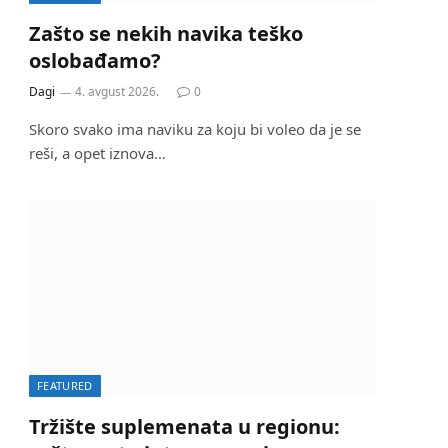
Zašto se nekih navika teško
oslobađamo?
Dagi
4. avgust 2026.
0
Skoro svako ima naviku za koju bi voleo da je se
reši, a opet iznova…
FEATURED
Tržište suplemenata u regionu: