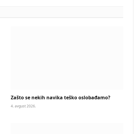
Zašto se nekih navika teško oslobađamo?
4. avgust 2026.