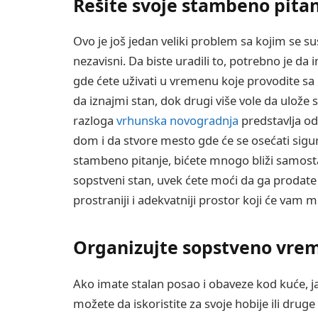
Rešite svoje stambeno pita
Ovo je još jedan veliki problem sa kojim se su
nezavisni. Da biste uradili to, potrebno je da
gde ćete uživati u vremenu koje provodite sa
da iznajmi stan, dok drugi više vole da ulože s
razloga
vrhunska novogradnja
predstavlja od
dom i da stvore mesto gde će se osećati sigu
stambeno pitanje, bićete mnogo bliži samosta
sopstveni stan, uvek ćete moći da ga prodate i
prostraniji i adekvatniji prostor koji će vam
Organizujte sopstveno vre
Ako imate stalan posao i obaveze kod kuće, 
možete da iskoristite za svoje hobije ili drug