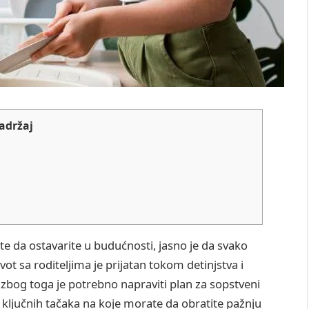
adržaj
elite da ostavarite u budućnosti, jasno je da svako
t sa roditeljima je prijatan tokom detinjstva i
i zbog toga je potrebno napraviti plan za sopstveni
o ključnih tačaka na koje morate da obratite pažnju