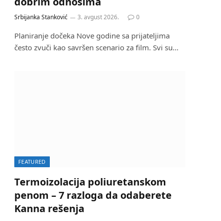
dobrim odnosima
Srbijanka Stanković
3. avgust 2026.
0
Planiranje dočeka Nove godine sa prijateljima
često zvuči kao savršen scenario za film. Svi su…
FEATURED
Termoizolacija poliuretanskom
penom – 7 razloga da odaberete
Kanna rešenja