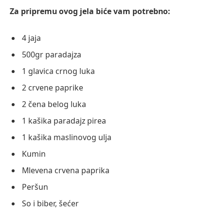
Za pripremu ovog jela biće vam potrebno:
4 jaja
500gr paradajza
1 glavica crnog luka
2 crvene paprike
2 čena belog luka
1 kašika paradajz pirea
1 kašika maslinovog ulja
Kumin
Mlevena crvena paprika
Peršun
So i biber, šećer