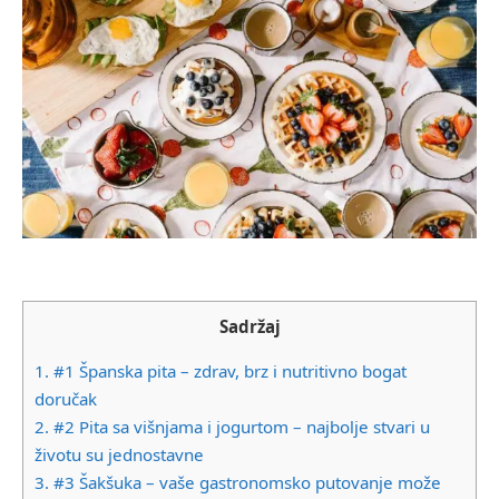
Sadržaj
1.
#1 Španska pita – zdrav, brz i nutritivno bogat
doručak
2.
#2 Pita sa višnjama i jogurtom – najbolje stvari u
životu su jednostavne
3.
#3 Šakšuka – vaše gastronomsko putovanje može