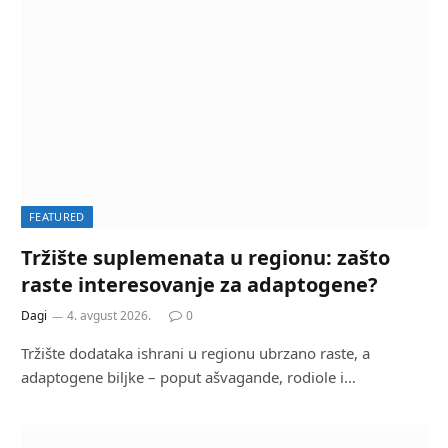
FEATURED
Tržište suplemenata u regionu: zašto
raste interesovanje za adaptogene?
Dagi
4. avgust 2026.
0
Tržište dodataka ishrani u regionu ubrzano raste, a
adaptogene biljke – poput ašvagande, rodiole i…