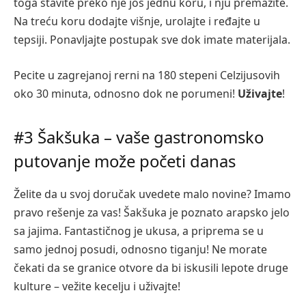
toga stavite preko nje još jednu koru, i nju premažite.
Na treću koru dodajte višnje, urolajte i ređajte u
tepsiji. Ponavljajte postupak sve dok imate materijala.
Pecite u zagrejanoj rerni na 180 stepeni Celzijusovih
oko 30 minuta, odnosno dok ne porumeni!
Uživajte
!
#3 Šakšuka – vaše gastronomsko
putovanje može početi danas
Želite da u svoj doručak uvedete malo novine? Imamo
pravo rešenje za vas! Šakšuka je poznato arapsko jelo
sa jajima. Fantastičnog je ukusa, a priprema se u
samo jednoj posudi, odnosno tiganju! Ne morate
čekati da se granice otvore da bi iskusili lepote druge
kulture – vežite kecelju i uživajte!