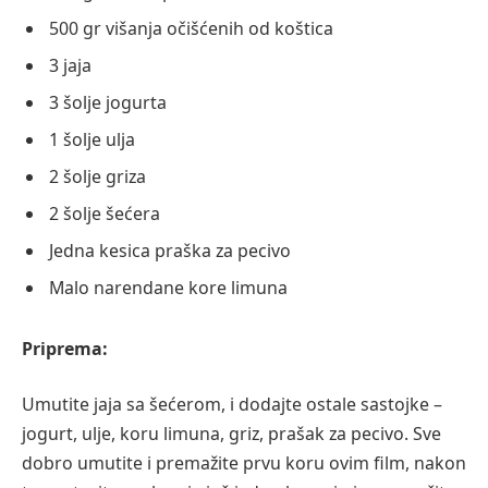
500 gr višanja očišćenih od koštica
3 jaja
3 šolje jogurta
1 šolje ulja
2 šolje griza
2 šolje šećera
Jedna kesica praška za pecivo
Malo narendane kore limuna
Priprema:
Umutite jaja sa šećerom, i dodajte ostale sastojke –
jogurt, ulje, koru limuna, griz, prašak za pecivo. Sve
dobro umutite i premažite prvu koru ovim film, nakon