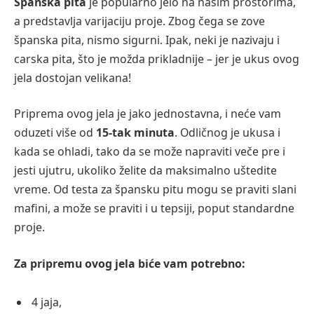
Španska pita
je popularno jelo na našim prostorima,
a predstavlja varijaciju proje. Zbog čega se zove
španska pita, nismo sigurni. Ipak, neki je nazivaju i
carska pita, što je možda prikladnije – jer je ukus ovog
jela dostojan velikana!
Priprema ovog jela je jako jednostavna, i neće vam
oduzeti više od
15-tak minuta
. Odličnog je ukusa i
kada se ohladi, tako da se može napraviti veče pre i
jesti ujutru, ukoliko želite da maksimalno uštedite
vreme. Od testa za špansku pitu mogu se praviti slani
mafini, a može se praviti i u tepsiji, poput standardne
proje.
Za pripremu ovog jela biće vam potrebno:
4 jaja,