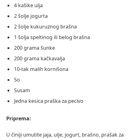
4 kašike ulja
2 šolje jogurta
2 šolje kukuruznog brašna
1 šolja speltinog ili belog brašna
200 grama šunke
200 grama kačkavalja
10-tak malih kornišona
So
Susam
Jedna kesica praška za pecivo
Priprema:
U činiji umutite jaja, ulje, jogurt, brašno, prašak za