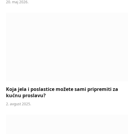
20. maj 2026.
Koja jela i poslastice možete sami pripremiti za
kućnu proslavu?
2. avgust 2025.