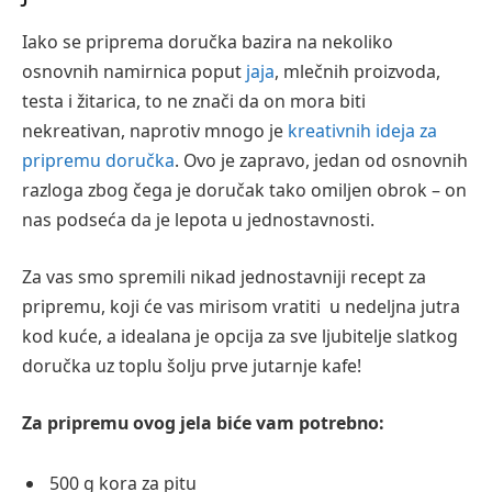
Iako se priprema doručka bazira na nekoliko
osnovnih namirnica poput
jaja
, mlečnih proizvoda,
testa i žitarica, to ne znači da on mora biti
nekreativan, naprotiv mnogo je
kreativnih ideja za
pripremu doručka
. Ovo je zapravo, jedan od osnovnih
razloga zbog čega je doručak tako omiljen obrok – on
nas podseća da je lepota u jednostavnosti.
Za vas smo spremili nikad jednostavniji recept za
pripremu, koji će vas mirisom vratiti u nedeljna jutra
kod kuće, a idealana je opcija za sve ljubitelje slatkog
doručka uz toplu šolju prve jutarnje kafe!
Za pripremu ovog jela biće vam potrebno:
500 g kora za pitu