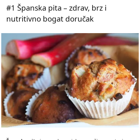
#1 Španska pita – zdrav, brz i
nutritivno bogat doručak