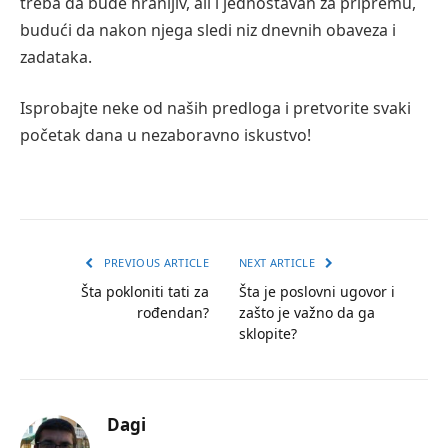
treba da bude hranljiv, ali i jednostavan za pripremu,
budući da nakon njega sledi niz dnevnih obaveza i
zadataka.
Isprobajte neke od naših predloga i pretvorite svaki
početak dana u nezaboravno iskustvo!
PREVIOUS ARTICLE
NEXT ARTICLE
Šta pokloniti tati za
Šta je poslovni ugovor i
rođendan?
zašto je važno da ga
sklopite?
Dagi