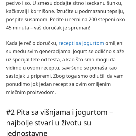
pecivo i so. U smesu dodajte sitno iseckanu šunku,
kačkavalj i kornišone. Izručite u podmazanu tepsiju, i
pospite susamom. Pecite u rerni na 200 stepeni oko
45 minuta – vaš doručak je spreman!
Kada je reč o doručku,
recepti sa jogurtom
omiljeni
su među svim generacijama. Jogurt se odlično slaže
uz specijalitete od testa, a kao što smo mogli da
vidimo u ovom receptu, savršeno se ponaša kao
sastojak u pripremi. Zbog toga smo odlučili da vam
ponudimo još jedan recept sa ovim omiljenim
mlečnim proizvodom.
#2 Pita sa višnjama i jogurtom –
najbolje stvari u životu su
jednostavne