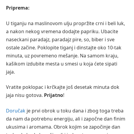
Priprema:
U tiganju na maslinovom ulju propržite crni i beli luk,
a nakon nekog vremena dodajte papriku. Ubacite
naseckani paradajz, paradajz pire, so, biber i sve
ostale začine. Poklopite tiganj i dinstajte oko 10-tak
minuta, uz povremeno mešanje. Na samom kraju,
kašikom izdubite mesta u smesi u koja ćete sipati
jaja.
Vratite poklopac i krčkajte još desetak minuta dok
jaja nisu gotova.
Prijatno
!
Doručak
je prvi obrok u toku dana i zbog toga treba
da nam da potrebnu energiju, ali i započne dan finim
ukusima i aromama. Obrok kojim se započinje dan