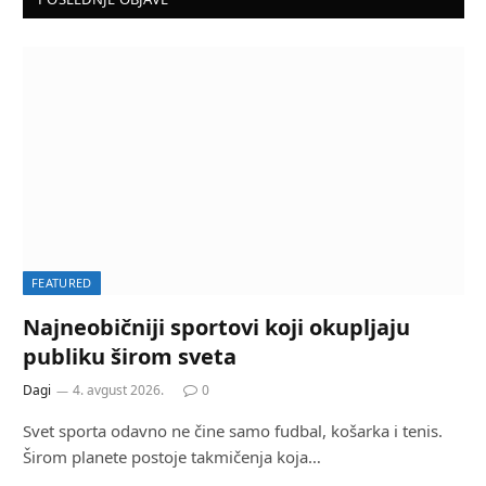
FEATURED
Najneobičniji sportovi koji okupljaju
publiku širom sveta
Dagi
4. avgust 2026.
0
Svet sporta odavno ne čine samo fudbal, košarka i tenis.
Širom planete postoje takmičenja koja…