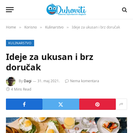
Home
Korisno
Kulinarstvo
Ideje za ukusan i brz doručak
»
»
»
KULINARSTVO
Ideje za ukusan i brz
doručak
By
Dagi
31. maj 2021.
Nema komentara
4 Mins Read