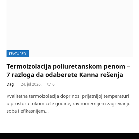
FEATURED
Termoizolacija poliuretanskom penom –
7 razloga da odaberete Kanna rešenja
Dagi
24. jul 2026.
0
Kvalitetna termoizolacija doprinosi prijatnijoj temperaturi
u prostoru tokom cele godine, ravnomernijem zagrevanju
soba i efikasnijem…