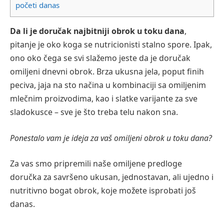
početi danas
Da li je doručak najbitniji obrok u toku dana
,
pitanje je oko koga se nutricionisti stalno spore. Ipak,
ono oko čega se svi slažemo jeste da je doručak
omiljeni dnevni obrok. Brza ukusna jela, poput finih
peciva, jaja na sto načina u kombinaciji sa omiljenim
mlečnim proizvodima, kao i slatke varijante za sve
sladokusce – sve je što treba telu nakon sna.
Ponestalo vam je ideja za vaš omiljeni obrok u toku dana?
Za vas smo pripremili naše omiljene predloge
doručka za savršeno ukusan, jednostavan, ali ujedno i
nutritivno bogat obrok, koje možete isprobati još
danas.