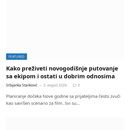
FEATURED
Kako preživeti novogodišnje putovanje
sa ekipom i ostati u dobrim odnosima
Srbijanka Stanković
3. avgust 2026.
0
Planiranje dočeka Nove godine sa prijateljima često zvuči
kao savršen scenario za film. Svi su…