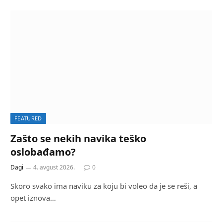
FEATURED
Zašto se nekih navika teško
oslobađamo?
Dagi
4. avgust 2026.
0
Skoro svako ima naviku za koju bi voleo da je se reši, a
opet iznova…