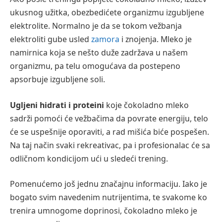
ukusnog užitka, obezbedićete organizmu izgubljene
elektrolite. Normalno je da se tokom vežbanja
elektroliti gube usled
zamora
i znojenja. Mleko je
namirnica koja se nešto duže zadržava u našem
organizmu, pa telu omogućava da postepeno
apsorbuje izgubljene soli.
Ugljeni hidrati i proteini
koje čokoladno mleko
sadrži pomoći će vežbačima da povrate energiju, telo
će se uspešnije oporaviti, a rad mišića biće pospešen.
Na taj način svaki rekreativac, pa i profesionalac će sa
odličnom kondicijom ući u sledeći trening.
Pomenućemo još jednu značajnu informaciju. Iako je
bogato svim navedenim nutrijentima, te svakome ko
trenira umnogome doprinosi, čokoladno mleko je