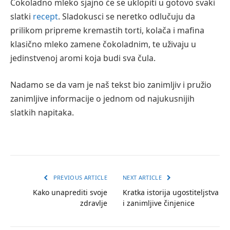
Čokoladno mleko sjajno će se uklopiti u gotovo svaki
slatki
recept
. Sladokusci se neretko odlučuju da
prilikom pripreme kremastih torti, kolača i mafina
klasično mleko zamene čokoladnim, te uživaju u
jedinstvenoj aromi koja budi sva čula.
Nadamo se da vam je naš tekst bio zanimljiv i pružio
zanimljive informacije o jednom od najukusnijih
slatkih napitaka.
PREVIOUS ARTICLE
NEXT ARTICLE
Kako unaprediti svoje
Kratka istorija ugostiteljstva
zdravlje
i zanimljive činjenice