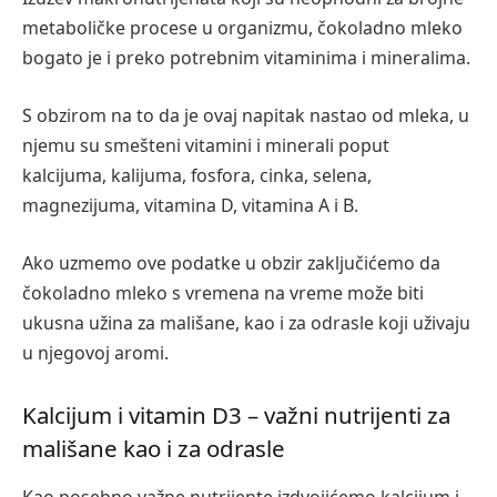
metaboličke procese u organizmu, čokoladno mleko
bogato je i preko potrebnim vitaminima i mineralima.
S obzirom na to da je ovaj napitak nastao od mleka, u
njemu su smešteni vitamini i minerali poput
kalcijuma, kalijuma, fosfora, cinka, selena,
magnezijuma, vitamina D, vitamina A i B.
Ako uzmemo ove podatke u obzir zaključićemo da
čokoladno mleko s vremena na vreme može biti
ukusna užina za mališane, kao i za odrasle koji uživaju
u njegovoj aromi.
Kalcijum i vitamin D3 – važni nutrijenti za
mališane kao i za odrasle
Kao posebno važne nutrijente izdvojićemo kalcijum i