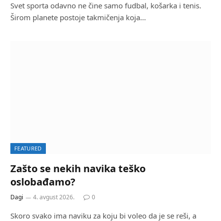
Svet sporta odavno ne čine samo fudbal, košarka i tenis.
Širom planete postoje takmičenja koja…
FEATURED
Zašto se nekih navika teško
oslobađamo?
Dagi
4. avgust 2026.
0
Skoro svako ima naviku za koju bi voleo da je se reši, a