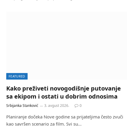
FEATURED
Kako preživeti novogodišnje putovanje
sa ekipom i ostati u dobrim odnosima
Srbijanka Stanković
3. avgust 2026.
0
Planiranje dočeka Nove godine sa prijateljima često zvuči
kao savršen scenario za film. Svi su…