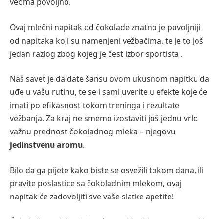
veoma povoljno.
Ovaj mlečni napitak od čokolade znatno je povoljniji
od napitaka koji su namenjeni vežbačima, te
je to još
jedan razlog zbog kojeg je čest izbor sportista .
Naš savet je da date šansu ovom ukusnom napitku da
uđe u vašu rutinu, te se i sami uverite u efekte koje će
imati po efikasnost tokom treninga i rezultate
vežbanja. Za kraj ne smemo izostaviti još jednu vrlo
važnu prednost čokoladnog mleka – njegovu
jedinstvenu aromu
.
Bilo da ga pijete kako biste se osvežili tokom dana, ili
pravite poslastice sa čokoladnim mlekom, ovaj
napitak će zadovoljiti sve vaše slatke apetite!