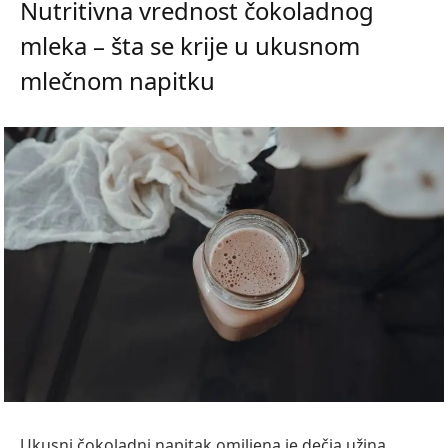
Nutritivna vrednost čokoladnog
mleka – šta se krije u ukusnom
mlečnom napitku
Ukusni čokoladni napitak omiljena je dečja užina,