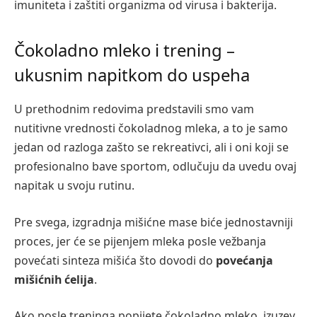
imuniteta i zaštiti organizma od virusa i bakterija.
Čokoladno mleko i trening –
ukusnim napitkom do uspeha
U prethodnim redovima predstavili smo vam
nutitivne vrednosti čokoladnog mleka, a to je samo
jedan od razloga zašto se rekreativci, ali i oni koji se
profesionalno bave sportom, odlučuju da uvedu ovaj
napitak u svoju rutinu.
Pre svega, izgradnja mišićne mase biće jednostavniji
proces, jer će se pijenjem mleka posle vežbanja
povećati sinteza mišića što dovodi do
povećanja
mišićnih ćelija
.
Ako posle treninga popijete čokoladno mleko, izuzev