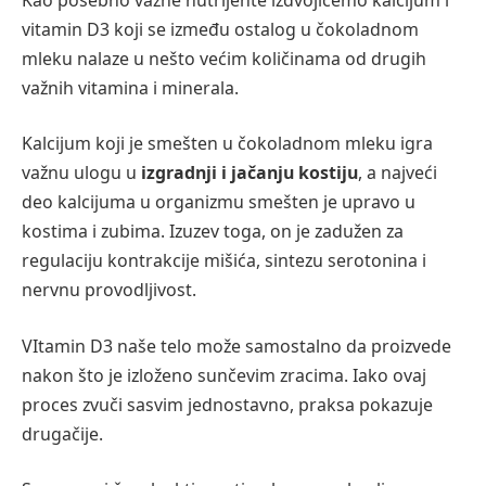
vitamin D3 koji se između ostalog u čokoladnom
mleku nalaze u nešto većim količinama od drugih
važnih vitamina i minerala.
Kalcijum koji je smešten u čokoladnom mleku igra
važnu ulogu u
izgradnji i jačanju kostiju
, a najveći
deo kalcijuma u organizmu smešten je upravo u
kostima i zubima. Izuzev toga, on je zadužen za
regulaciju kontrakcije mišića, sintezu serotonina i
nervnu provodljivost.
VItamin D3 naše telo može samostalno da proizvede
nakon što je izloženo sunčevim zracima. Iako ovaj
proces zvuči sasvim jednostavno, praksa pokazuje
drugačije.