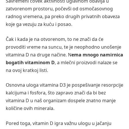
Savremeni čovek aktivnosti uglavnom obavlja u
zatvorenom prostoru, počevši od osmočasovnog
radnog vremena, pa preko drugih privatnih obaveza
koje ga vezuju za kuću i posao.
Čak i kada je na otvorenom, to ne znači da će
provoditi vreme na suncu, te je neophodno unošenje
vitamina D na druge načine. N
ema mnogo namirnica
bogatih vitaminom D
, a mlečni proizvodi nalaze se
na ovoj kratkoj listi.
Osnovna uloga vitamina D3 je pospešivanje resorpcije
kalcijuma i fosfora, što zapravo znači da bi bez
vitamina D u naš organizam dospele znatno manje
količine ovih minerala.
Pored toga, vitamin D igra važnu ulogu u jačanju