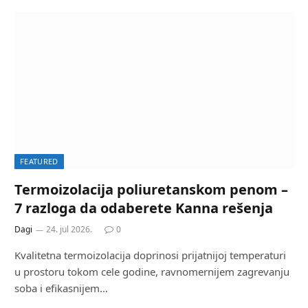
FEATURED
Termoizolacija poliuretanskom penom –
7 razloga da odaberete Kanna rešenja
Dagi
24. jul 2026.
0
Kvalitetna termoizolacija doprinosi prijatnijoj temperaturi
u prostoru tokom cele godine, ravnomernijem zagrevanju
soba i efikasnijem…