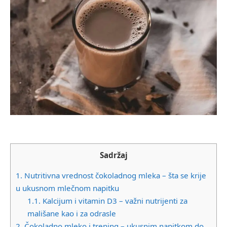
Sadržaj
1.
Nutritivna vrednost čokoladnog mleka – šta se krije
u ukusnom mlečnom napitku
1.1.
Kalcijum i vitamin D3 – važni nutrijenti za
mališane kao i za odrasle
2.
Čokoladno mleko i trening – ukusnim napitkom do