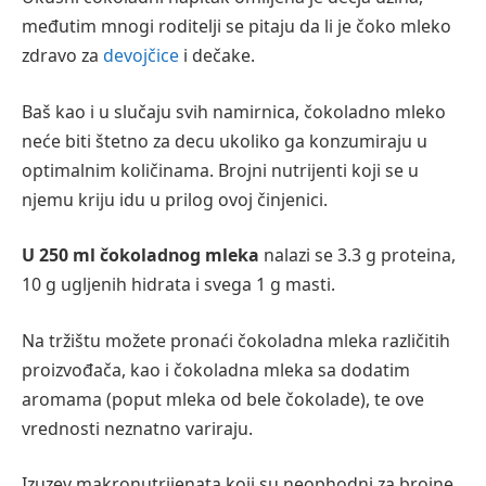
međutim mnogi roditelji se pitaju da li je čoko mleko
zdravo za
devojčice
i dečake.
Baš kao i u slučaju svih namirnica, čokoladno mleko
neće biti štetno za decu ukoliko ga konzumiraju u
optimalnim količinama. Brojni nutrijenti koji se u
njemu kriju idu u prilog ovoj činjenici.
U 250 ml čokoladnog mleka
nalazi se 3.3 g proteina,
10 g ugljenih hidrata i svega 1 g masti.
Na tržištu možete pronaći čokoladna mleka različitih
proizvođača, kao i čokoladna mleka sa dodatim
aromama (poput mleka od bele čokolade), te ove
vrednosti neznatno variraju.
Izuzev makronutrijenata koji su neophodni za brojne