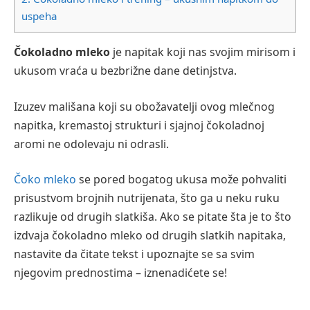
uspeha
Čokoladno mleko
je napitak koji nas svojim mirisom i
ukusom vraća u bezbrižne dane detinjstva.
Izuzev mališana koji su obožavatelji ovog mlečnog
napitka, kremastoj strukturi i sjajnoj čokoladnoj
aromi ne odolevaju ni odrasli.
Čoko mleko
se pored bogatog ukusa može pohvaliti
prisustvom brojnih nutrijenata, što ga u neku ruku
razlikuje od drugih slatkiša. Ako se pitate šta je to što
izdvaja čokoladno mleko od drugih slatkih napitaka,
nastavite da čitate tekst i upoznajte se sa svim
njegovim prednostima – iznenadićete se!