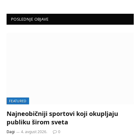
POSLEDNJE OBJAVE
FEATURED
Najneobičniji sportovi koji okupljaju
publiku širom sveta
Dagi
4. avgust 2026.
0