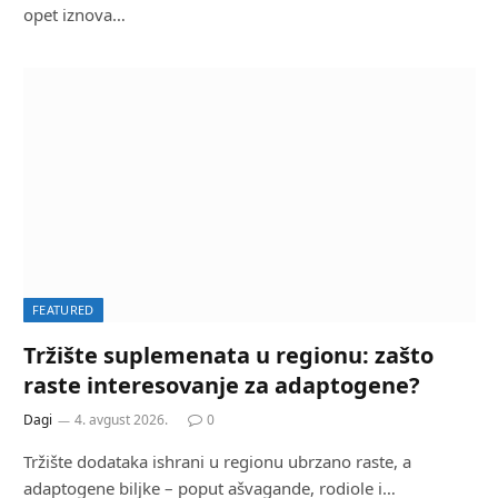
opet iznova…
FEATURED
Tržište suplemenata u regionu: zašto
raste interesovanje za adaptogene?
Dagi
4. avgust 2026.
0
Tržište dodataka ishrani u regionu ubrzano raste, a
adaptogene biljke – poput ašvagande, rodiole i…