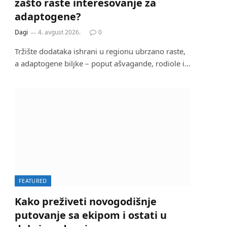
zašto raste interesovanje za
adaptogene?
Dagi
4. avgust 2026.
0
Tržište dodataka ishrani u regionu ubrzano raste,
a adaptogene biljke – poput ašvagande, rodiole i…
FEATURED
Kako preživeti novogodišnje
putovanje sa ekipom i ostati u