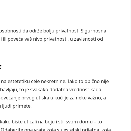
osobnosti da održe bolju privatnost. Sigurnosna
ili poveća vaš nivo privatnosti, u zavisnosti od
k
 na estetetiku cele nekretnine. Iako to obično nije
nabavljaju, to je svakako dodatna vrednost kada
 povećanje prvog utiska u kući je za neke važno, a
 ljudi primete.
ako biste uticali na boju i stil svom domu – to
k. Odaberite ona vrata koja su estetski prijatna, koja