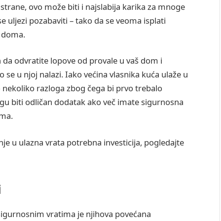
rane, ovo može biti i najslabija karika za mnoge
se uljezi pozabaviti – tako da se veoma isplati
t doma.
n da odvratite lopove od provale u vaš dom i
 se u njoj nalazi. Iako većina vlasnika kuća ulaže u
nekoliko razloga zbog čega bi prvo trebalo
ogu biti odličan dodatak ako več imate sigurnosna
ama.
nje u ulazna vrata potrebna investicija, pogledajte
i
 sigurnosnim vratima je njihova povećana