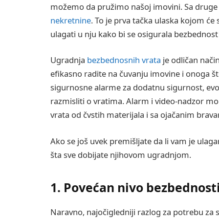
možemo da pružimo našoj imovini. Sa druge st
nekretnine
. To je prva tačka ulaska kojom će 
ulagati u nju kako bi se osigurala bezbednos
Ugradnja
bezbednosnih vrata
je odličan nači
efikasno radite na čuvanju imovine i onoga što
sigurnosne alarme za dodatnu sigurnost, evo 
razmisliti o vratima. Alarm i video-nadzor m
vrata od čvstih materijala i sa ojačanim brav
Ako se još uvek premišljate da li vam je ulaga
šta sve dobijate njihovom ugradnjom.
1. Povećan nivo bezbednost
Naravno, najočigledniji razlog za potrebu za