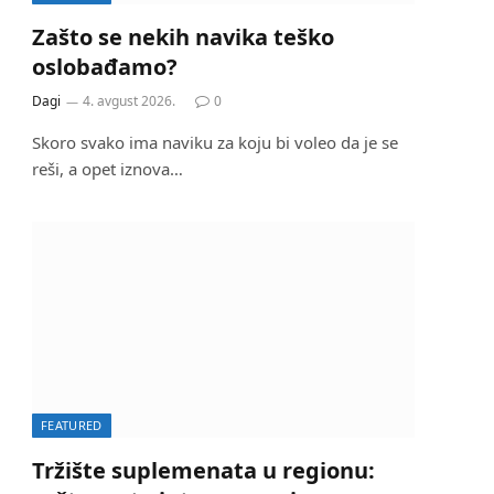
Zašto se nekih navika teško
oslobađamo?
Dagi
4. avgust 2026.
0
Skoro svako ima naviku za koju bi voleo da je se
reši, a opet iznova…
FEATURED
Tržište suplemenata u regionu: