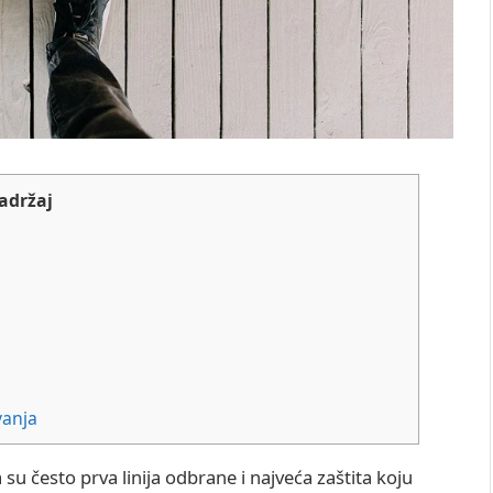
adržaj
vanja
su često prva linija odbrane i najveća zaštita koju