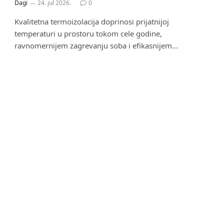
Dagi
24. jul 2026.
0
Kvalitetna termoizolacija doprinosi prijatnijoj
temperaturi u prostoru tokom cele godine,
ravnomernijem zagrevanju soba i efikasnijem…