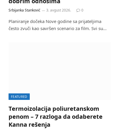
dobrim odnosima
Srbijanka Stanković
3. avgust 2026.
0
Planiranje dočeka Nove godine sa prijateljima
često zvuči kao savršen scenario za film. Svi su…
FEATURED
Termoizolacija poliuretanskom
penom – 7 razloga da odaberete
Kanna rešenja