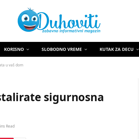
KORISNO
SLOBODNO VREME
KUTAK ZA DECU
rata u vaš dom
stalirate sigurnosna
ins Read