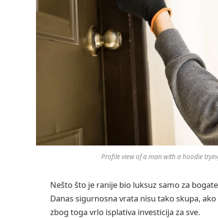
Profile view of a man with a hoodie tryin
Nešto što je ranije bio luksuz samo za bogate
Danas sigurnosna vrata nisu tako skupa, ako 
zbog toga vrlo isplativa investicija za sve.