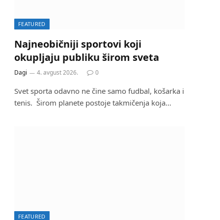
FEATURED
Najneobičniji sportovi koji
okupljaju publiku širom sveta
Dagi
4. avgust 2026.
0
Svet sporta odavno ne čine samo fudbal, košarka i
tenis. Širom planete postoje takmičenja koja…
FEATURED