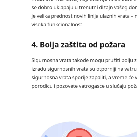
se dobro uklapaju u trenutni dizajn vašeg dom
je velika prednost novih linija ulaznih vrata 
visoka funkcionalnost.
4. Bolja zaštita od požara
Sigurnosna vrata takođe mogu pružiti bolju zaš
izradu sigurnosnih vrata su otporniji na vatru
sigurnosna vrata sporije zapaliti, a vreme će
porodicu i pozovete vatrogasce u slučaju pož