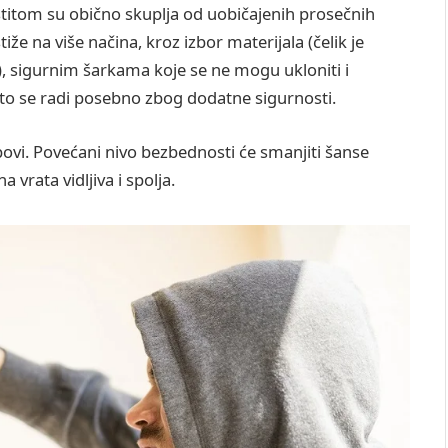
titom su obično skuplja od uobičajenih prosečnih
iže na više načina, kroz izbor materijala (čelik je
ta), sigurnim šarkama koje se ne mogu ukloniti i
to se radi posebno zbog dodatne sigurnosti.
ovi. Povećani nivo bezbednosti će smanjiti šanse
vrata vidljiva i spolja.