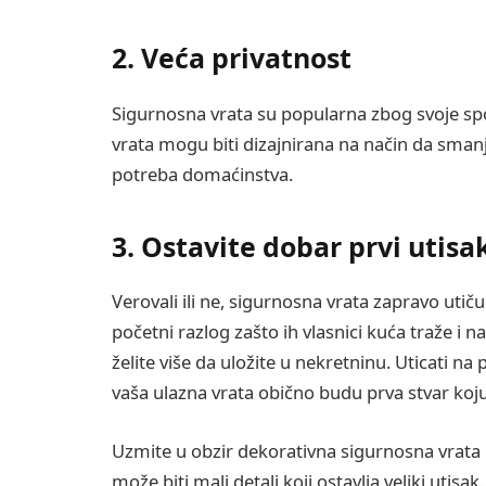
2. Veća privatnost
Sigurnosna vrata su popularna zbog svoje sp
vrata mogu biti dizajnirana na način da smanji 
potreba domaćinstva.
3. Ostavite dobar prvi utisa
Verovali ili ne, sigurnosna vrata zapravo utiču
početni razlog zašto ih vlasnici kuća traže i 
želite više da uložite u nekretninu. Uticati na
vaša ulazna vrata obično budu prva stvar koju
Uzmite u obzir dekorativna sigurnosna vrata k
može biti mali detalj koji ostavlja veliki utisa