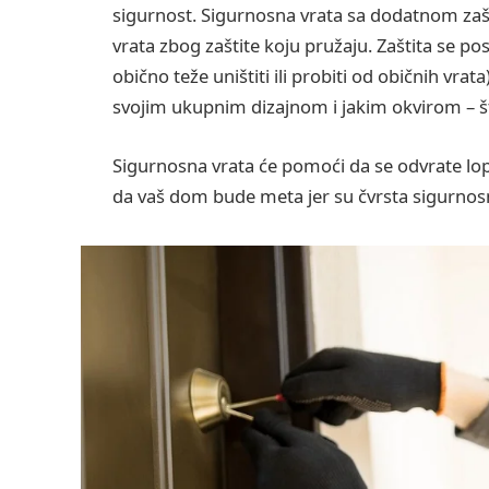
sigurnost. Sigurnosna vrata sa dodatnom zaš
vrata zbog zaštite koju pružaju. Zaštita se post
obično teže uništiti ili probiti od običnih vra
svojim ukupnim dizajnom i jakim okvirom – š
Sigurnosna vrata će pomoći da se odvrate lop
da vaš dom bude meta jer su čvrsta sigurnosna 