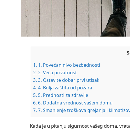
S
1.
1. Povećan nivo bezbednosti
2.
2. Veća privatnost
3.
3. Ostavite dobar prvi utisak
4.
4. Bolja zaštita od požara
5.
5. Prednosti za zdravlje
6.
6. Dodatna vrednost vašem domu
7.
7. Smanjenje troškova grejanja i klimatizo
Kada je u pitanju sigurnost vašeg doma, vrata 