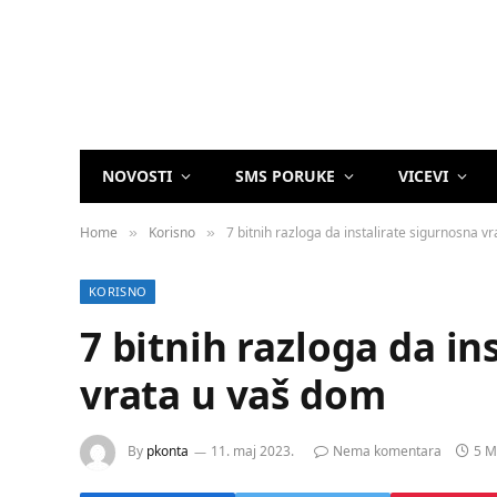
NOVOSTI
SMS PORUKE
VICEVI
Home
Korisno
7 bitnih razloga da instalirate sigurnosna v
»
»
KORISNO
7 bitnih razloga da in
vrata u vaš dom
By
pkonta
11. maj 2023.
Nema komentara
5 M