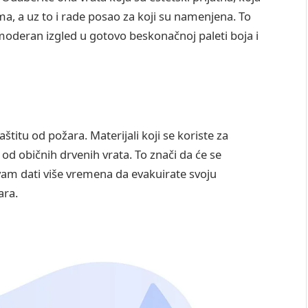
a, a uz to i rade posao za koji su namenjena. To
– moderan izgled u gotovo beskonačnoj paleti boja i
titu od požara. Materijali koji se koriste za
 od običnih drvenih vrata. To znači da će se
 vam dati više vremena da evakuirate svoju
ara.