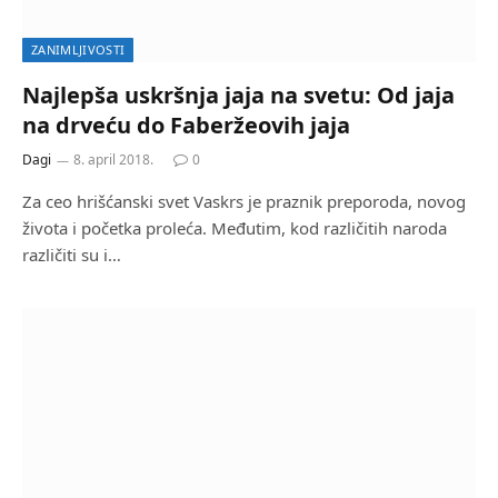
ZANIMLJIVOSTI
Najlepša uskršnja jaja na svetu: Od jaja
na drveću do Faberžeovih jaja
Dagi
8. april 2018.
0
Za ceo hrišćanski svet Vaskrs je praznik preporoda, novog
života i početka proleća. Međutim, kod različitih naroda
različiti su i…