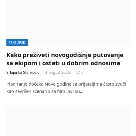
FEATURED
Kako preživeti novogodišnje putovanje
sa ekipom i ostati u dobrim odnosima
Srbijanka Stanković
3. avgust 2026.
0
Planiranje dočeka Nove godine sa prijateljima često zvuči
kao savršen scenario za film. Svi su…