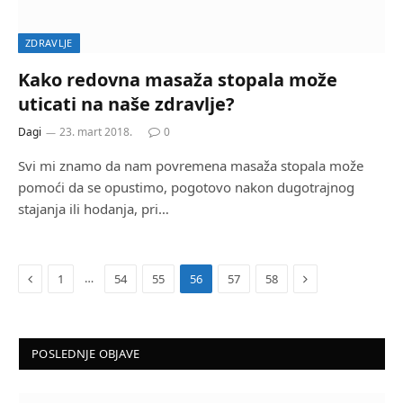
ZDRAVLJE
Kako redovna masaža stopala može
uticati na naše zdravlje?
Dagi
23. mart 2018.
0
Svi mi znamo da nam povremena masaža stopala može
pomoći da se opustimo, pogotovo nakon dugotrajnog
stajanja ili hodanja, pri…
Previous
Next
…
1
54
55
56
57
58
POSLEDNJE OBJAVE