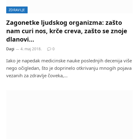
ZDRAVLJE
Zagonetke ljudskog organizma: zašto
nam curi nos, krče creva, zašto se znoje
dlanovi…
Dagi
4. maj 2018.
0
Iako je napedak medicinske nauke poslednjih decenija više
nego očigledan, što je doprinelo otkrivanju mnogih pojava
vezanih za zdravlje čoveka,…