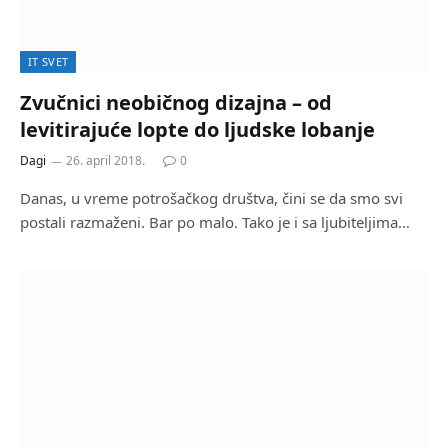
IT SVET
Zvučnici neobičnog dizajna – od
levitirajuće lopte do ljudske lobanje
Dagi
26. april 2018.
0
Danas, u vreme potrošačkog društva, čini se da smo svi
postali razmaženi. Bar po malo. Tako je i sa ljubiteljima…