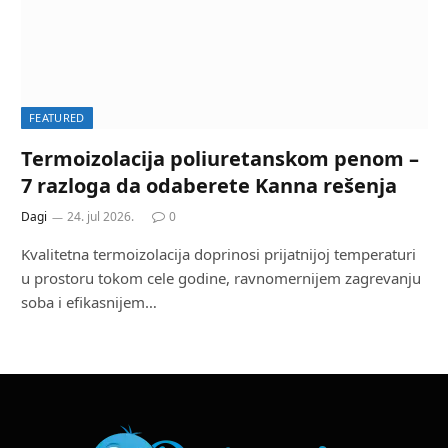
FEATURED
Termoizolacija poliuretanskom penom –
7 razloga da odaberete Kanna rešenja
Dagi
24. jul 2026.
0
Kvalitetna termoizolacija doprinosi prijatnijoj temperaturi
u prostoru tokom cele godine, ravnomernijem zagrevanju
soba i efikasnijem…