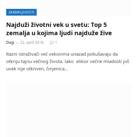
ZANIMLJIVOSTI
Najduži životni vek u svetu: Top 5
zemalja u kojima ljudi najduže žive
Dagi
22. april 2018.
1
Razni istraživači već vekovima unazad pokušavaju da
otkriju tajnu večnog života. Iako eliksir večne mladosti još
uvek nije otkriven, činjenica…