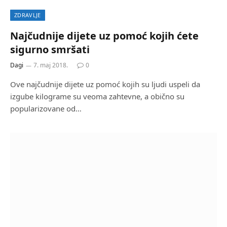
ZDRAVLJE
Najčudnije dijete uz pomoć kojih ćete
sigurno smršati
Dagi
7. maj 2018.
0
Ove najčudnije dijete uz pomoć kojih su ljudi uspeli da
izgube kilograme su veoma zahtevne, a obično su
popularizovane od…