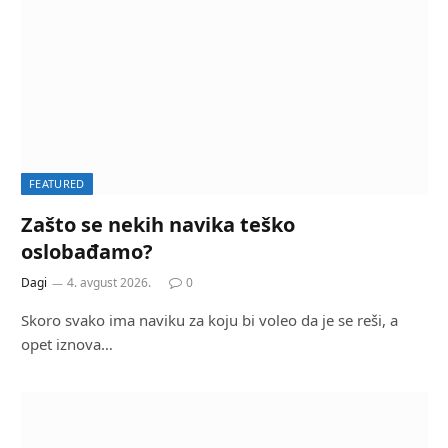
FEATURED
Zašto se nekih navika teško
oslobađamo?
Dagi
4. avgust 2026.
0
Skoro svako ima naviku za koju bi voleo da je se reši, a
opet iznova…