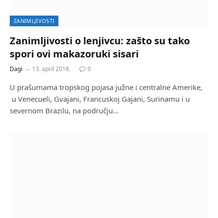
ZANIMLJIVOSTI
Zanimljivosti o lenjivcu: zašto su tako
spori ovi makazoruki sisari
Dagi
13. april 2018.
0
U prašumama tropskog pojasa južne i centralne Amerike,
u Venecueli, Gvajani, Francuskoj Gajani, Surinamu i u
severnom Brazilu, na području…