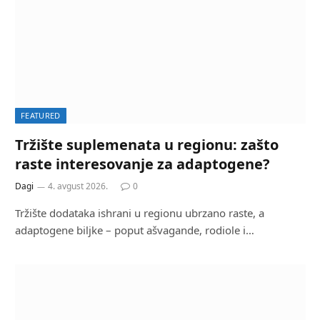
FEATURED
Tržište suplemenata u regionu: zašto
raste interesovanje za adaptogene?
Dagi
4. avgust 2026.
0
Tržište dodataka ishrani u regionu ubrzano raste, a
adaptogene biljke – poput ašvagande, rodiole i…