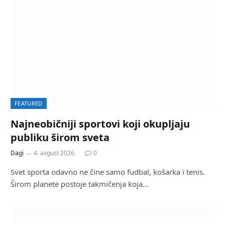
FEATURED
Najneobičniji sportovi koji okupljaju
publiku širom sveta
Dagi
4. avgust 2026.
0
Svet sporta odavno ne čine samo fudbal, košarka i tenis.
Širom planete postoje takmičenja koja…