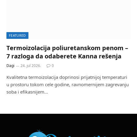
FEATURED
Termoizolacija poliuretanskom penom –
7 razloga da odaberete Kanna rešenja
Dagi
24. jul 2026.
0
Kvalitetna termoizolacija doprinosi prijatnijoj temperaturi
u prostoru tokom cele godine, ravnomernijem zagrevanju
soba i efikasnijem…