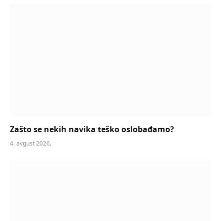
Zašto se nekih navika teško oslobađamo?
4. avgust 2026.