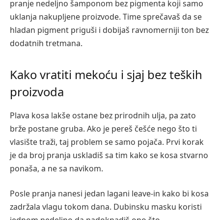
pranje nedeljno šamponom bez pigmenta koji samo
uklanja nakupljene proizvode. Time sprečavaš da se
hladan pigment priguši i dobijaš ravnomerniji ton bez
dodatnih tretmana.
Kako vratiti mekoću i sjaj bez teških
proizvoda
Plava kosa lakše ostane bez prirodnih ulja, pa zato
brže postane gruba. Ako je pereš češće nego što ti
vlasište traži, taj problem se samo pojača. Prvi korak
je da broj pranja uskladiš sa tim kako se kosa stvarno
ponaša, a ne sa navikom.
Posle pranja nanesi jedan lagani leave-in kako bi kosa
zadržala vlagu tokom dana. Dubinsku masku koristi