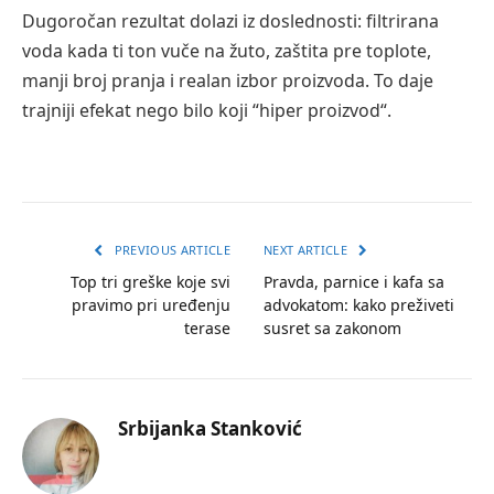
Dugoročan rezultat dolazi iz doslednosti: filtrirana
voda kada ti ton vuče na žuto, zaštita pre toplote,
manji broj pranja i realan izbor proizvoda. To daje
trajniji efekat nego bilo koji “hiper proizvod“.
PREVIOUS ARTICLE
NEXT ARTICLE
Top tri greške koje svi
Pravda, parnice i kafa sa
pravimo pri uređenju
advokatom: kako preživeti
terase
susret sa zakonom
Srbijanka Stanković