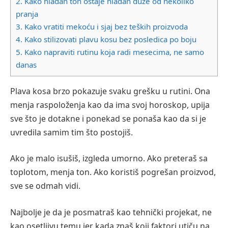
2.
Kako hladan ton ostaje hladan duže od nekoliko
pranja
3.
Kako vratiti mekoću i sjaj bez teških proizvoda
4.
Kako stilizovati plavu kosu bez posledica po boju
5.
Kako napraviti rutinu koja radi mesecima, ne samo
danas
Plava kosa brzo pokazuje svaku grešku u rutini. Ona
menja raspoloženja kao da ima svoj horoskop, upija
sve što je dotakne i ponekad se ponaša kao da si je
uvredila samim tim što postojiš.
Ako je malo isušiš, izgleda umorno. Ako preteraš sa
toplotom, menja ton. Ako koristiš pogrešan proizvod,
sve se odmah vidi.
Najbolje je da je posmatraš kao tehnički projekat, ne
kao osetljivu temu jer kada znaš koji faktori utiču na