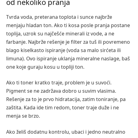
od nekoliko pranja
Tvrda voda, preterana toplota i sunce najbrže
menjaju hladan ton. Ako ti kosa posle pranja postane
toplija, uzrok su najčešće minerali iz vode, a ne
farbanje. Najbrže rešenje je filter za tuš ili povremeno
blago kiselkasto ispiranje (voda sa malo sirćeta ili
limuna). Ovo ispiranje uklanja mineralne naslage, baš
one koje guraju kosu u topliji ton.
Ako ti toner kratko traje, problem je u suvoći.
Pigment se ne zadržava dobro u suvim vlasima.
Rešenje za to je prvo hidratacija, zatim toniranje, pa
zaštita. Kada ide tim redom, toner traje duže i ne
menja se brzo.
Ako želiš dodatnu kontrolu, ubaci i jedno neutralno