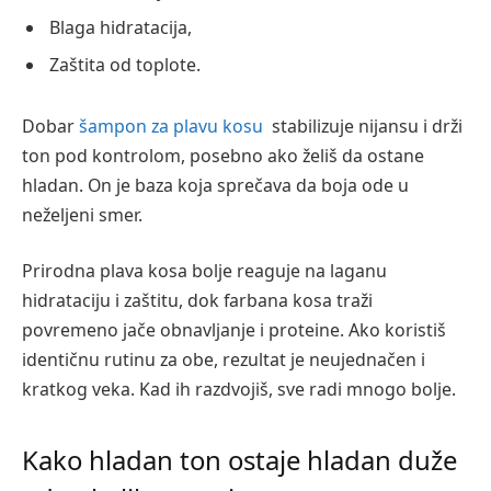
Blaga hidratacija,
Zaštita od toplote.
Dobar
šampon za plavu kosu
stabilizuje nijansu i drži
ton pod kontrolom, posebno ako želiš da ostane
hladan. On je baza koja sprečava da boja ode u
neželjeni smer.
Prirodna plava kosa bolje reaguje na laganu
hidrataciju i zaštitu, dok farbana kosa traži
povremeno jače obnavljanje i proteine. Ako koristiš
identičnu rutinu za obe, rezultat je neujednačen i
kratkog veka. Kad ih razdvojiš, sve radi mnogo bolje.
Kako hladan ton ostaje hladan duže