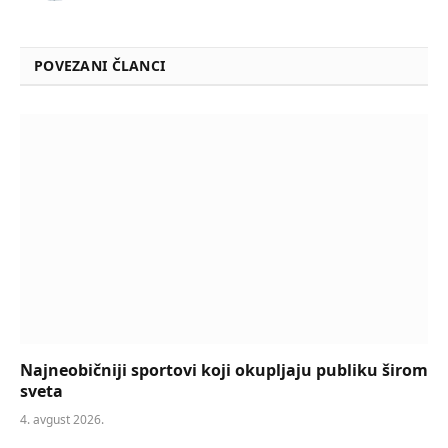
POVEZANI ČLANCI
Najneobičniji sportovi koji okupljaju publiku širom
sveta
4. avgust 2026.