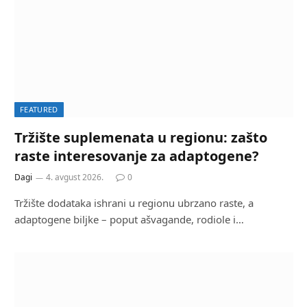
FEATURED
Tržište suplemenata u regionu: zašto
raste interesovanje za adaptogene?
Dagi
4. avgust 2026.
0
Tržište dodataka ishrani u regionu ubrzano raste, a
adaptogene biljke – poput ašvagande, rodiole i…