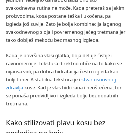
jednom nedeljno da nadoknadiš ono što
svakodnevna rutina ne može. Kada preteraš sa jakim
proizvodima, kosa postane teška i ukočena, pa
izgleda još suvlje. Zato je bolja kombinacija laganog
svakodnevnog sloja i povremenog jačeg tretmana jer
tako dobiješ mekoću bez masnog izgleda.
Kada je površina vlasi glatka, boja deluje čistije i
ravnomernije. Tekstura direktno utiče na to kako se
nijansa vidi, pa dobra hidratacija često izgleda kao
bolji toner. A stabilna tekstura je i
stvar osnovnog
zdravlja
kose. Kad je vlas hidrirana i neoštećena, ton
se ponaša predvidljivo i izgleda bolje bez dodatnih
tretmana.
Kako stilizovati plavu kosu bez
posledica po boju