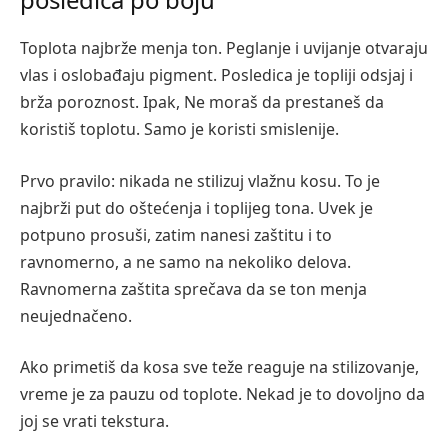
Toplota najbrže menja ton. Peglanje i uvijanje otvaraju
vlas i oslobađaju pigment. Posledica je topliji odsjaj i
brža poroznost. Ipak, Ne moraš da prestaneš da
koristiš toplotu. Samo je koristi smislenije.
Prvo pravilo: nikada ne stilizuj vlažnu kosu. To je
najbrži put do oštećenja i toplijeg tona. Uvek je
potpuno prosuši, zatim nanesi zaštitu i to
ravnomerno, a ne samo na nekoliko delova.
Ravnomerna zaštita sprečava da se ton menja
neujednačeno.
Ako primetiš da kosa sve teže reaguje na stilizovanje,
vreme je za pauzu od toplote. Nekad je to dovoljno da
joj se vrati tekstura.