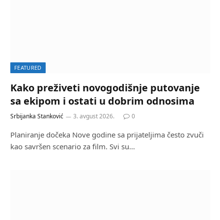
FEATURED
Kako preživeti novogodišnje putovanje
sa ekipom i ostati u dobrim odnosima
Srbijanka Stanković
3. avgust 2026.
0
Planiranje dočeka Nove godine sa prijateljima često zvuči
kao savršen scenario za film. Svi su…