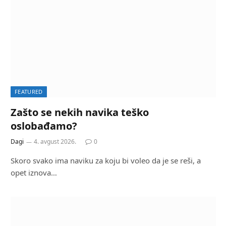
FEATURED
Zašto se nekih navika teško
oslobađamo?
Dagi
4. avgust 2026.
0
Skoro svako ima naviku za koju bi voleo da je se reši, a
opet iznova…