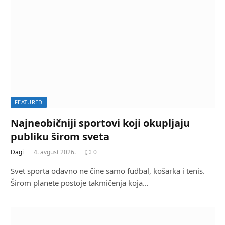
FEATURED
Najneobičniji sportovi koji okupljaju
publiku širom sveta
Dagi
4. avgust 2026.
0
Svet sporta odavno ne čine samo fudbal, košarka i tenis.
Širom planete postoje takmičenja koja…