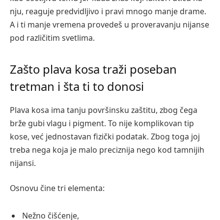
nju, reaguje predvidljivo i pravi mnogo manje drame.
A i ti manje vremena provedeš u proveravanju nijanse
pod različitim svetlima.
Zašto plava kosa traži poseban
tretman i šta ti to donosi
Plava kosa ima tanju površinsku zaštitu, zbog čega
brže gubi vlagu i pigment. To nije komplikovan tip
kose, već jednostavan fizički podatak. Zbog toga joj
treba nega koja je malo preciznija nego kod tamnijih
nijansi.
Osnovu čine tri elementa:
Nežno čišćenje,