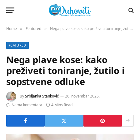
Home
Featured
Nega plave kose: kako preživeti toniranje, žutilo i sopstvene odluke
»
»
FEATURED
Nega plave kose: kako
preživeti toniranje, žutilo i
sopstvene odluke
By
Srbijanka Stanković
26. novembar 2025.
Nema komentara
4 Mins Read