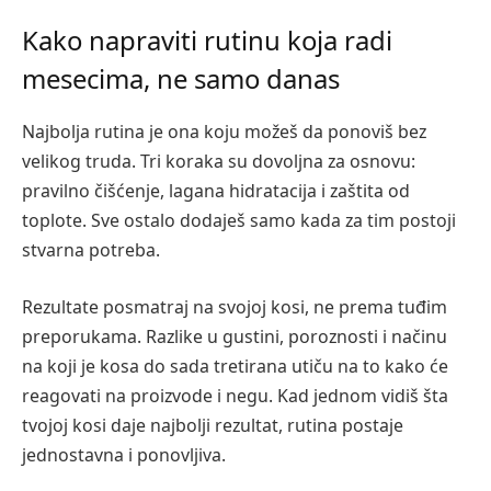
Kako napraviti rutinu koja radi
mesecima, ne samo danas
Najbolja rutina je ona koju možeš da ponoviš bez
velikog truda. Tri koraka su dovoljna za osnovu:
pravilno čišćenje, lagana hidratacija i zaštita od
toplote. Sve ostalo dodaješ samo kada za tim postoji
stvarna potreba.
Rezultate posmatraj na svojoj kosi, ne prema tuđim
preporukama. Razlike u gustini, poroznosti i načinu
na koji je kosa do sada tretirana utiču na to kako će
reagovati na proizvode i negu. Kad jednom vidiš šta
tvojoj kosi daje najbolji rezultat, rutina postaje
jednostavna i ponovljiva.