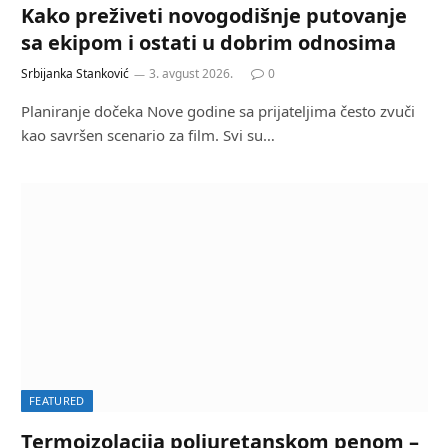
Kako preživeti novogodišnje putovanje
sa ekipom i ostati u dobrim odnosima
Srbijanka Stanković
3. avgust 2026.
0
Planiranje dočeka Nove godine sa prijateljima često zvuči
kao savršen scenario za film. Svi su…
FEATURED
Termoizolacija poliuretanskom penom –