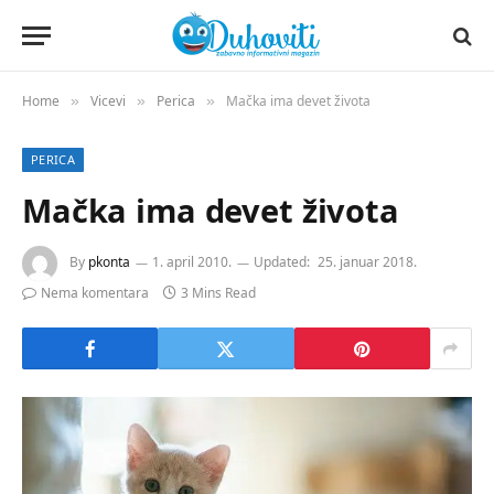
Home
Vicevi
Perica
Mačka ima devet života
»
»
»
PERICA
Mačka ima devet života
By
pkonta
1. april 2010.
Updated:
25. januar 2018.
Nema komentara
3 Mins Read