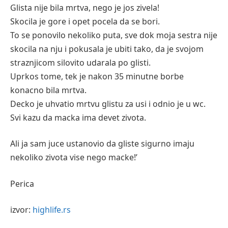
Glista nije bila mrtva, nego je jos zivela!
Skocila je gore i opet pocela da se bori.
To se ponovilo nekoliko puta, sve dok moja sestra nije
skocila na nju i pokusala je ubiti tako, da je svojom
straznjicom silovito udarala po glisti.
Uprkos tome, tek je nakon 35 minutne borbe
konacno bila mrtva.
Decko je uhvatio mrtvu glistu za usi i odnio je u wc.
Svi kazu da macka ima devet zivota.
Ali ja sam juce ustanovio da gliste sigurno imaju
nekoliko zivota vise nego macke!’
Perica
izvor:
highlife.rs