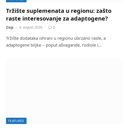
Tržište suplemenata u regionu: zašto
raste interesovanje za adaptogene?
Dagi
4. avgust 2026.
0
Tržište dodataka ishrani u regionu ubrzano raste, a
adaptogene biljke – poput ašvagande, rodiole i…
FEATURED