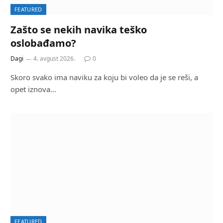
FEATURED
Zašto se nekih navika teško
oslobađamo?
Dagi
4. avgust 2026.
0
Skoro svako ima naviku za koju bi voleo da je se reši, a
opet iznova…
FEATURED