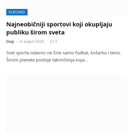
FEATURED
Najneobičniji sportovi koji okupljaju
publiku širom sveta
Dagi
4. avgust 2026.
0
Svet sporta odavno ne čine samo fudbal, košarka i tenis.
Širom planete postoje takmičenja koja…