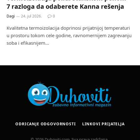
7 razloga da odaberete Kanna rešenja
Dagi
24. jul 2026.
0
Kvalitetna termoizolacija doprinosi prijatnijoj temperaturi
u prostoru tokom cele godine, ravnomernijem zagrevanju
soba i efikasnijem…
ODRICANJE ODGOVORNOSTI
LINKOVI PRIJATELJA
© 2026 Duhoviti.com. Sva prava zadržana..