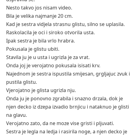
Nesto takvo jos nisam video.
Bila je velika najmanje 20 cm.
Kad je sestra vidjela strasnu glistu, silno se uplasila.
Raskolacila je oci i siroko otvorila usta.
Ipak sestra je bila vrlo hrabra.
Pokusala je glistu ubiti.
Stavila ju je u usta i ugrizla je za vrat.
Onda joj je verojatno pokusala isisati krv.
Najednom je sestra ispustila smijesan, grgljajuc zvuk i
pustila glistu.
Vjerojatno je glista ugrizla nju.
Onda ju je ponovno zgrabila i snazno drzala, dok je
njen decko iz dzepa izvadio brnjicu i nataknuo je glisti
na glavu.
Verojatno zato, da ne moze vise gristi i pljuvati.
Sestra je legla na ledja i rasirila noge, a njen decko je