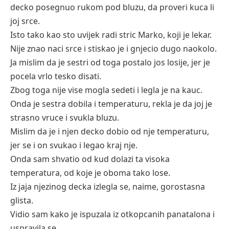
decko posegnuo rukom pod bluzu, da proveri kuca li
joj srce.
Isto tako kao sto uvijek radi stric Marko, koji je lekar.
Nije znao naci srce i stiskao je i gnjecio dugo naokolo.
Ja mislim da je sestri od toga postalo jos losije, jer je
pocela vrlo tesko disati.
Zbog toga nije vise mogla sedeti i legla je na kauc.
Onda je sestra dobila i temperaturu, rekla je da joj je
strasno vruce i svukla bluzu.
Mislim da je i njen decko dobio od nje temperaturu,
jer se i on svukao i legao kraj nje.
Onda sam shvatio od kud dolazi ta visoka
temperatura, od koje je oboma tako lose.
Iz jaja njezinog decka izlegla se, naime, gorostasna
glista.
Vidio sam kako je ispuzala iz otkopcanih panatalona i
uspravila se.