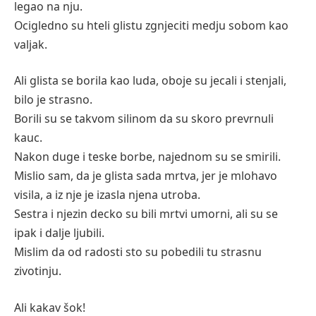
legao na nju.
Ocigledno su hteli glistu zgnjeciti medju sobom kao
valjak.
Ali glista se borila kao luda, oboje su jecali i stenjali,
bilo je strasno.
Borili su se takvom silinom da su skoro prevrnuli
kauc.
Nakon duge i teske borbe, najednom su se smirili.
Mislio sam, da je glista sada mrtva, jer je mlohavo
visila, a iz nje je izasla njena utroba.
Sestra i njezin decko su bili mrtvi umorni, ali su se
ipak i dalje ljubili.
Mislim da od radosti sto su pobedili tu strasnu
zivotinju.
Ali kakav šok!