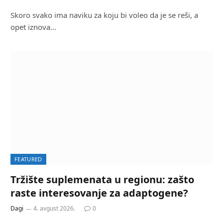
Skoro svako ima naviku za koju bi voleo da je se reši, a
opet iznova…
FEATURED
Tržište suplemenata u regionu: zašto
raste interesovanje za adaptogene?
Dagi
4. avgust 2026.
0