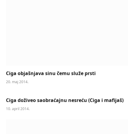
Ciga objašnjava sinu čemu služe prsti
20. maj 2014.
Ciga doživeo saobraćajnu nesreću (Ciga i mafijaš)
10. april 2014.