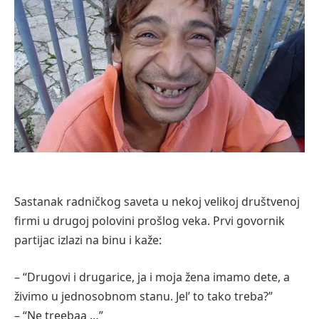
Sastanak radničkog saveta u nekoj velikoj društvenoj
firmi u drugoj polovini prošlog veka. Prvi govornik
partijac izlazi na binu i kaže:
– “Drugovi i drugarice, ja i moja žena imamo dete, a
živimo u jednosobnom stanu. Jel’ to tako treba?”
– “Ne treebaa …”