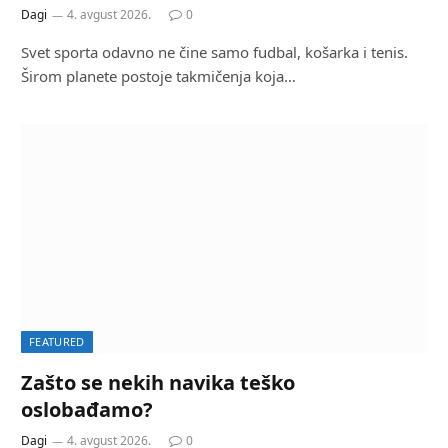
Dagi
4. avgust 2026.
0
Svet sporta odavno ne čine samo fudbal, košarka i tenis.
Širom planete postoje takmičenja koja…
FEATURED
Zašto se nekih navika teško
oslobađamo?
Dagi
4. avgust 2026.
0