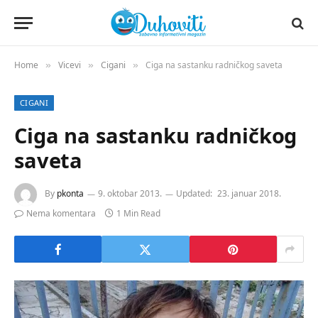
Home
Vicevi
Cigani
Ciga na sastanku radničkog saveta
»
»
»
CIGANI
Ciga na sastanku radničkog
saveta
By
pkonta
9. oktobar 2013.
Updated:
23. januar 2018.
Nema komentara
1 Min Read