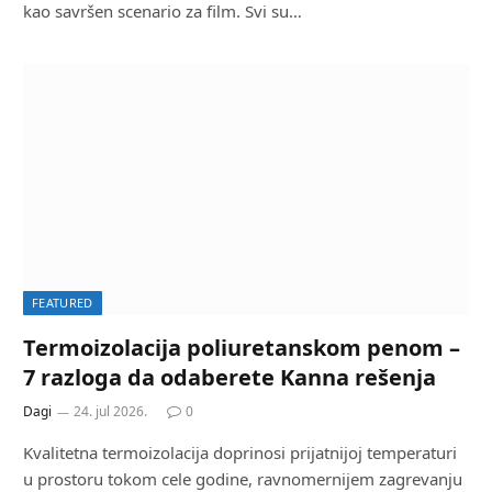
kao savršen scenario za film. Svi su…
FEATURED
Termoizolacija poliuretanskom penom –
7 razloga da odaberete Kanna rešenja
Dagi
24. jul 2026.
0
Kvalitetna termoizolacija doprinosi prijatnijoj temperaturi
u prostoru tokom cele godine, ravnomernijem zagrevanju