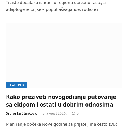
Tržište dodataka ishrani u regionu ubrzano raste, a
adaptogene biljke – poput ašvagande, rodiole i…
FEATURED
Kako preživeti novogodišnje putovanje
sa ekipom i ostati u dobrim odnosima
Srbijanka Stanković
3. avgust 2026.
0
Planiranje dočeka Nove godine sa prijateljima često zvuči