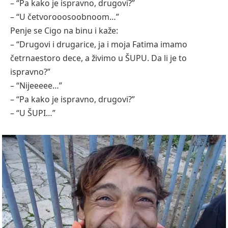
– “Pa kako je ispravno, drugovi?”
– “U četvorooosoobnoom…”
Penje se Cigo na binu i kaže:
– “Drugovi i drugarice, ja i moja Fatima imamo
četrnaestoro dece, a živimo u ŠUPU. Da li je to
ispravno?”
– “Nijeeeee…”
– “Pa kako je ispravno, drugovi?”
– “U ŠUPI…”