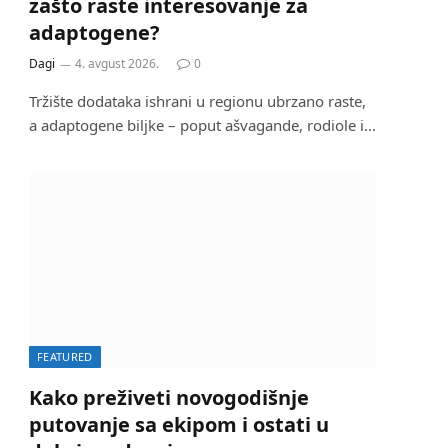
zašto raste interesovanje za
adaptogene?
Dagi
4. avgust 2026.
0
Tržište dodataka ishrani u regionu ubrzano raste,
a adaptogene biljke – poput ašvagande, rodiole i…
FEATURED
Kako preživeti novogodišnje
putovanje sa ekipom i ostati u