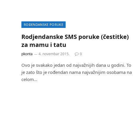
ROĐENDANSKE PORUKE
Rodjendanske SMS poruke (čestitke)
za mamu i tatu
pkonta
4. novembar 2015.
0
Ovo je svakako jedan od najvažnijih dana u godini. To
je zato što je rođendan nama najvažnijim osobama na
celom…