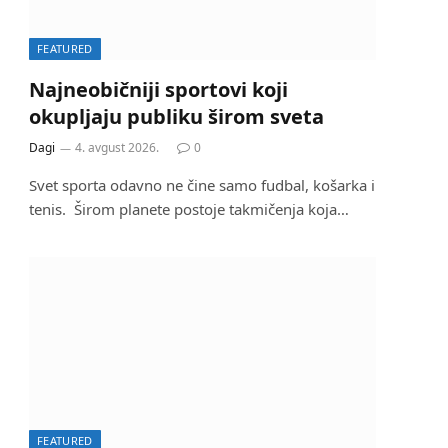
FEATURED
Najneobičniji sportovi koji
okupljaju publiku širom sveta
Dagi
4. avgust 2026.
0
Svet sporta odavno ne čine samo fudbal, košarka i
tenis. Širom planete postoje takmičenja koja…
FEATURED