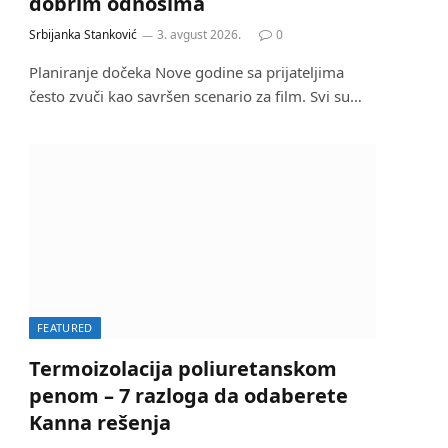
dobrim odnosima
Srbijanka Stanković
3. avgust 2026.
0
Planiranje dočeka Nove godine sa prijateljima
često zvuči kao savršen scenario za film. Svi su…
FEATURED
Termoizolacija poliuretanskom
penom – 7 razloga da odaberete
Kanna rešenja