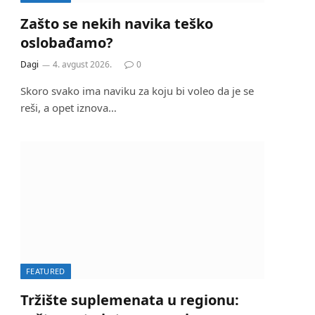
Zašto se nekih navika teško
oslobađamo?
Dagi
4. avgust 2026.
0
Skoro svako ima naviku za koju bi voleo da je se
reši, a opet iznova…
FEATURED
Tržište suplemenata u regionu: