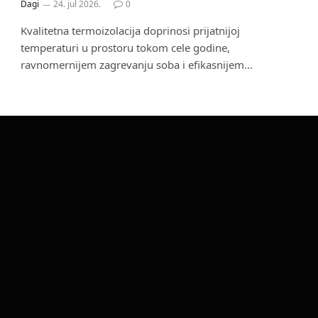
Dagi
24. jul 2026.
0
Kvalitetna termoizolacija doprinosi prijatnijoj
temperaturi u prostoru tokom cele godine,
ravnomernijem zagrevanju soba i efikasnijem…