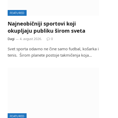
FEATURED
Najneobičniji sportovi koji
okupljaju publiku širom sveta
Dagi
4. avgust 2026.
0
Svet sporta odavno ne čine samo fudbal, košarka i
tenis. Širom planete postoje takmičenja koja…
FEATURED