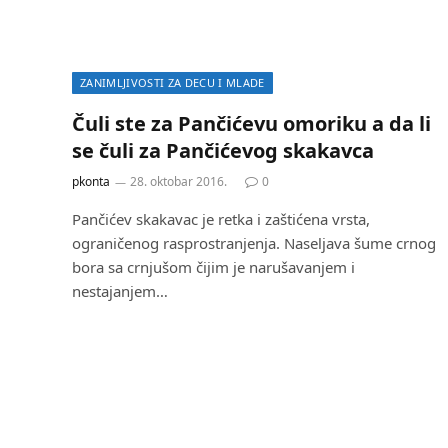
ZANIMLJIVOSTI ZA DECU I MLADE
Čuli ste za Pančićevu omoriku a da li
se čuli za Pančićevog skakavca
pkonta
28. oktobar 2016.
0
Pančićev skakavac je retka i zaštićena vrsta,
ograničenog rasprostranjenja. Naseljava šume crnog
bora sa crnjušom čijim je narušavanjem i
nestajanjem…