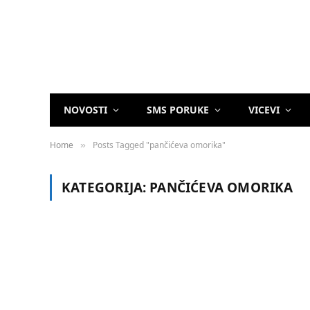
NOVOSTI
SMS PORUKE
VICEVI
Home
Posts Tagged "pančićeva omorika"
»
KATEGORIJA:
PANČIĆEVA OMORIKA