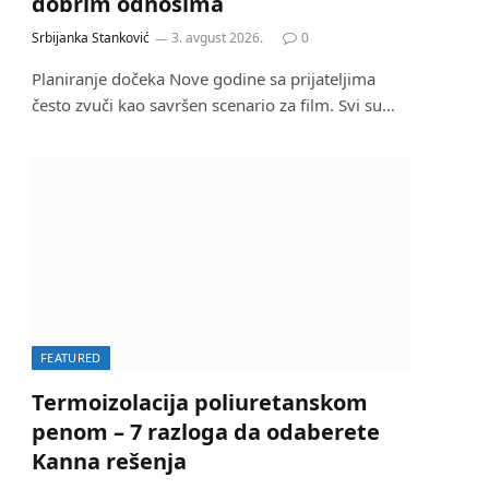
dobrim odnosima
Srbijanka Stanković
3. avgust 2026.
0
Planiranje dočeka Nove godine sa prijateljima
često zvuči kao savršen scenario za film. Svi su…
FEATURED
Termoizolacija poliuretanskom
penom – 7 razloga da odaberete
Kanna rešenja