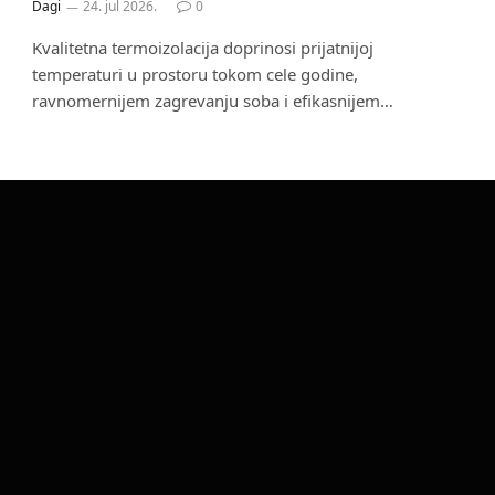
Dagi
24. jul 2026.
0
Kvalitetna termoizolacija doprinosi prijatnijoj
temperaturi u prostoru tokom cele godine,
ravnomernijem zagrevanju soba i efikasnijem…