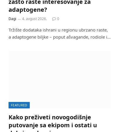
zašto raste interesovanje za
adaptogene?
Dagi
4. avgust 2026.
0
Tržište dodataka ishrani u regionu ubrzano raste,
a adaptogene biljke – poput ašvagande, rodiole i…
FEATURED
Kako preživeti novogodišnje
putovanje sa ekipom i ostati u