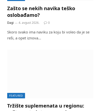
Zašto se nekih navika teško
oslobađamo?
Dagi
4. avgust 2026.
0
Skoro svako ima naviku za koju bi voleo da je se
reši, a opet iznova…
FEATURED
Tržište suplemenata u regionu: