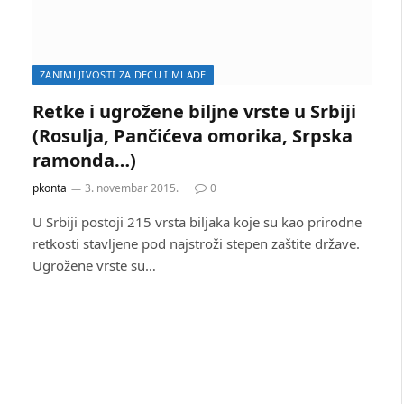
ZANIMLJIVOSTI ZA DECU I MLADE
Retke i ugrožene biljne vrste u Srbiji
(Rosulja, Pančićeva omorika, Srpska
ramonda…)
pkonta
3. novembar 2015.
0
U Srbiji postoji 215 vrsta biljaka koje su kao prirodne
retkosti stavljene pod najstroži stepen zaštite države.
Ugrožene vrste su…