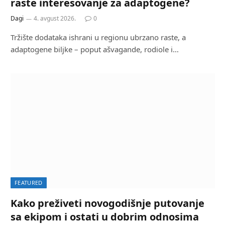
raste interesovanje za adaptogene?
Dagi
4. avgust 2026.
0
Tržište dodataka ishrani u regionu ubrzano raste, a
adaptogene biljke – poput ašvagande, rodiole i…
FEATURED
Kako preživeti novogodišnje putovanje
sa ekipom i ostati u dobrim odnosima