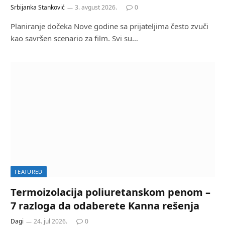
Srbijanka Stanković
3. avgust 2026.
0
Planiranje dočeka Nove godine sa prijateljima često zvuči
kao savršen scenario za film. Svi su…
FEATURED
Termoizolacija poliuretanskom penom –
7 razloga da odaberete Kanna rešenja
Dagi
24. jul 2026.
0