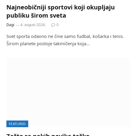
Najneobičniji sportovi koji okupljaju
publiku širom sveta
Dagi
4. avgust 2026.
0
Svet sporta odavno ne čine samo fudbal, košarka i tenis.
Širom planete postoje takmičenja koja…
FEATURED