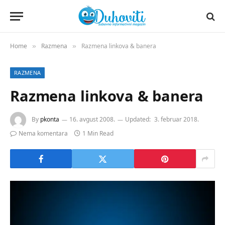
Home
Razmena
Razmena linkova & banera
»
»
RAZMENA
Razmena linkova & banera
By
pkonta
16. avgust 2008.
Updated:
3. februar 2018.
Nema komentara
1 Min Read