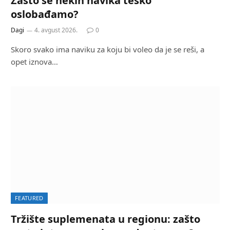
Zašto se nekih navika teško
oslobađamo?
Dagi
4. avgust 2026.
0
Skoro svako ima naviku za koju bi voleo da je se reši, a
opet iznova…
FEATURED
Tržište suplemenata u regionu: zašto