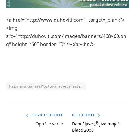
<a href=“http://www.duhoviti.com“ „target=_blank“>
<img
src=“http://duhoviti.com/images/banners/468×60.pn
g“ height=“60″ border=“0″ /></a><br />
Razmena baneraPoštovani webmasteri
PREVIOUS ARTICLE
NEXT ARTICLE
Optičke varke
Dani šljive „Šljivo moja“
Blace 2008