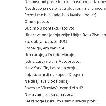
Nesposobni posjeduju tu sposobnost da on
Nezdravo je nos brisati plucnom maramico
Pozovi me bilo kada, bilo lavabo. (bojler)
O tom potop.
Budimo u kontaktu!(socivo)
Hitlerova posljednja zelja: Ubijte Batu Zivojin
Sto dublja rupa, to BUC!
Embargo, em sankcije.
Um caruje, a Dundo Maroje.
Jedna Lasta ne cini Autoprevoz.
New York City i ovce na broju.
Fuj, sto smrdi na kupus!(Diogen)
Ne diraj lava Dok Holidej!
Zoves se Miroslav? Jevandjelja ti?
Neka vam je laka crna zena!
Cetiri noge i ruku ima samo srecni pit-bul.