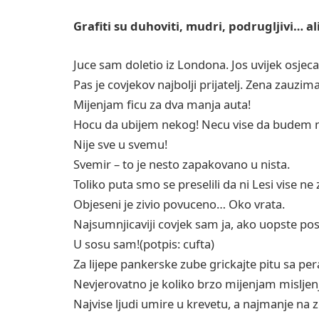
Grafiti su duhoviti, mudri, podrugljivi… al
Juce sam doletio iz Londona. Jos uvijek osj
Pas je covjekov najbolji prijatelj. Zena zauzi
Mijenjam ficu za dva manja auta!
Hocu da ubijem nekog! Necu vise da budem 
Nije sve u svemu!
Svemir – to je nesto zapakovano u nista.
Toliko puta smo se preselili da ni Lesi vise ne 
Objeseni je zivio povuceno… Oko vrata.
Najsumnjicaviji covjek sam ja, ako uopste po
U sosu sam!(potpis: cufta)
Za lijepe pankerske zube grickajte pitu sa p
Nevjerovatno je koliko brzo mijenjam misljen
Najvise ljudi umire u krevetu, a najmanje na