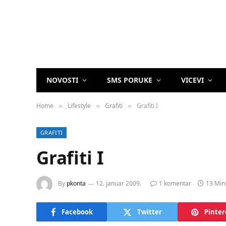
NOVOSTI
SMS PORUKE
VICEVI
Home
Lifestyle
Grafiti
Grafiti I
»
»
»
GRAFITI
Grafiti I
By
pkonta
12. januar 2009.
1 komentar
13 Min
Facebook
Twitter
Pinter