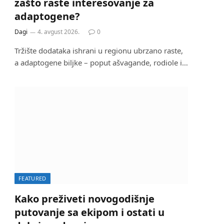
zašto raste interesovanje za
adaptogene?
Dagi
4. avgust 2026.
0
Tržište dodataka ishrani u regionu ubrzano raste,
a adaptogene biljke – poput ašvagande, rodiole i…
FEATURED
Kako preživeti novogodišnje
putovanje sa ekipom i ostati u