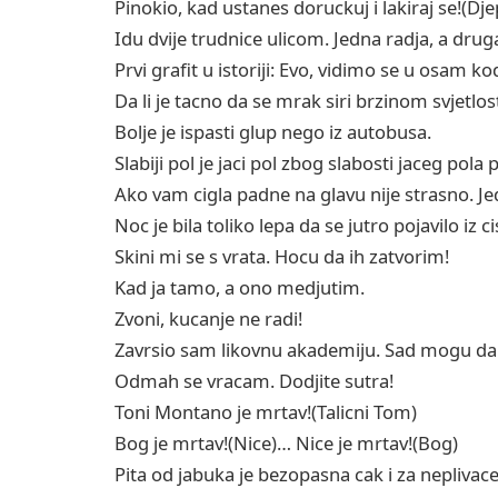
Pinokio, kad ustanes doruckuj i lakiraj se!(Dj
Idu dvije trudnice ulicom. Jedna radja, a dru
Prvi grafit u istoriji: Evo, vidimo se u osam k
Da li je tacno da se mrak siri brzinom svjetlos
Bolje je ispasti glup nego iz autobusa.
Slabiji pol je jaci pol zbog slabosti jaceg pol
Ako vam cigla padne na glavu nije strasno. Je
Noc je bila toliko lepa da se jutro pojavilo iz 
Skini mi se s vrata. Hocu da ih zatvorim!
Kad ja tamo, a ono medjutim.
Zvoni, kucanje ne radi!
Zavrsio sam likovnu akademiju. Sad mogu da
Odmah se vracam. Dodjite sutra!
Toni Montano je mrtav!(Talicni Tom)
Bog je mrtav!(Nice)… Nice je mrtav!(Bog)
Pita od jabuka je bezopasna cak i za neplivac