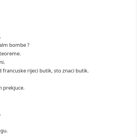
.
napalm bombe ?
 teoreme.
ni.
 francuske rijeci butik, sto znaci butik.
n prekjuce.
c.
ogu.