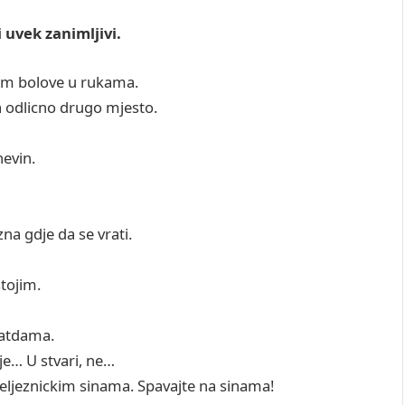
i uvek zanimljivi.
ecam bolove u rukama.
ma odlicno drugo mjesto.
nevin.
zna gdje da se vrati.
stojim.
eratdama.
je… U stvari, ne…
 zeljeznickim sinama. Spavajte na sinama!