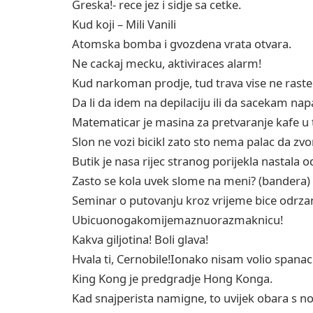
Greska!- rece jez i sidje sa cetke.
Kud koji – Mili Vanili
Atomska bomba i gvozdena vrata otvara.
Ne cackaj mecku, aktiviraces alarm!
Kud narkoman prodje, tud trava vise ne raste
Da li da idem na depilaciju ili da sacekam 
Matematicar je masina za pretvaranje kafe u
Slon ne vozi bicikl zato sto nema palac da zvo
Butik je nasa rijec stranog porijekla nastala od
Zasto se kola uvek slome na meni? (bandera)
Seminar o putovanju kroz vrijeme bice odrza
Ubicuonogakomijemaznuorazmaknicu!
Kakva giljotina! Boli glava!
Hvala ti, Cernobile!Ionako nisam volio spana
King Kong je predgradje Hong Konga.
Kad snajperista namigne, to uvijek obara s n