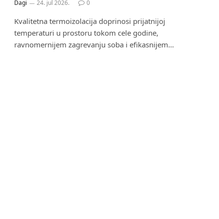
Dagi
24. jul 2026.
0
Kvalitetna termoizolacija doprinosi prijatnijoj
temperaturi u prostoru tokom cele godine,
ravnomernijem zagrevanju soba i efikasnijem…