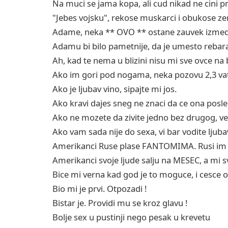
Na muci se jama kopa, ali cud nikad ne cini p
"Jebes vojsku", rekose muskarci i obukose z
Adame, neka ** OVO ** ostane zauvek izmed
Adamu bi bilo pametnije, da je umesto reba
Ah, kad te nema u blizini nisu mi sve ovce na 
Ako im gori pod nogama, neka pozovu 2,3 va
Ako je ljubav vino, sipajte mi jos.
Ako kravi dajes sneg ne znaci da ce ona posle 
Ako ne mozete da zivite jedno bez drugog, ve
Ako vam sada nije do sexa, vi bar vodite ljuba
Amerikanci Ruse plase FANTOMIMA. Rusi im
Amerikanci svoje ljude salju na MESEC, a mi s
Bice mi verna kad god je to moguce, i cesce 
Bio mi je prvi. Otpozadi !
Bistar je. Providi mu se kroz glavu !
Bolje sex u pustinji nego pesak u krevetu