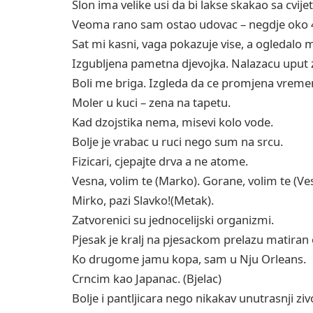
Slon ima velike usi da bi lakse skakao sa cvijet
Veoma rano sam ostao udovac – negdje oko 4
Sat mi kasni, vaga pokazuje vise, a ogledalo 
Izgubljena pametna djevojka. Nalazacu uput z
Boli me briga. Izgleda da ce promjena vreme
Moler u kuci – zena na tapetu.
Kad dzojstika nema, misevi kolo vode.
Bolje je vrabac u ruci nego sum na srcu.
Fizicari, cjepajte drva a ne atome.
Vesna, volim te (Marko). Gorane, volim te (Ve
Mirko, pazi Slavko!(Metak).
Zatvorenici su jednocelijski organizmi.
Pjesak je kralj na pjesackom prelazu matiran
Ko drugome jamu kopa, sam u Nju Orleans.
Crncim kao Japanac. (Bjelac)
Bolje i pantljicara nego nikakav unutrasnji ziv