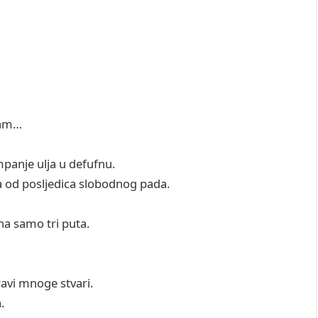
isam…
mpanje ulja u defufnu.
 od posljedica slobodnog pada.
na samo tri puta.
ravi mnoge stvari.
a.