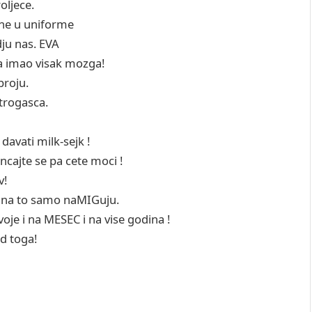
roljece.
ene u uniforme
ju nas. EVA
ra imao visak mozga!
broju.
trogasca.
davati milk-sejk !
ncajte se pa cete moci !
v!
 na to samo naMIGuju.
voje i na MESEC i na vise godina !
od toga!