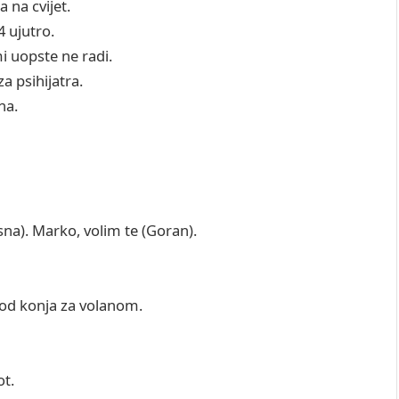
a na cvijet.
 ujutro.
mi uopste ne radi.
a psihijatra.
na.
sna). Marko, volim te (Goran).
 od konja za volanom.
ot.