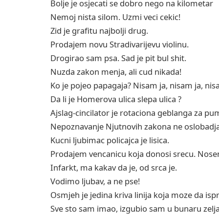
Bolje je osjecati se dobro nego na kilometar
Nemoj nista silom. Uzmi veci cekic!
Zid je grafitu najbolji drug.
Prodajem novu Stradivarijevu violinu.
Drogirao sam psa. Sad je pit bul shit.
Nuzda zakon menja, ali cud nikada!
Ko je pojeo papagaja? Nisam ja, nisam ja, n
Da li je Homerova ulica slepa ulica ?
Ajslag-cincilator je rotaciona geblanga za pu
Nepoznavanje Njutnovih zakona ne oslobadja
Kucni ljubimac policajca je lisica.
Prodajem vencanicu koja donosi srecu. Nose
Infarkt, ma kakav da je, od srca je.
Vodimo ljubav, a ne pse!
Osmjeh je jedina kriva linija koja moze da isp
Sve sto sam imao, izgubio sam u bunaru zelj