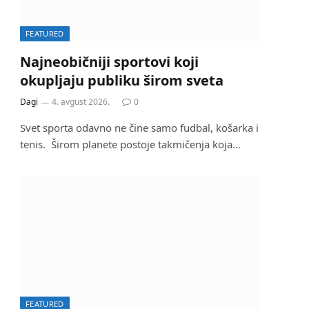
FEATURED
Najneobičniji sportovi koji
okupljaju publiku širom sveta
Dagi
4. avgust 2026.
0
Svet sporta odavno ne čine samo fudbal, košarka i
tenis. Širom planete postoje takmičenja koja…
FEATURED