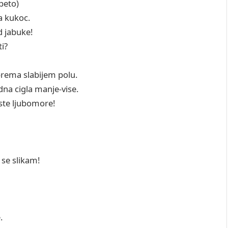
epeto)
ga kukoc.
od jabuke!
ti?
a prema slabijem polu.
dna cigla manje-vise.
ciste ljubomore!
 se slikam!
e.