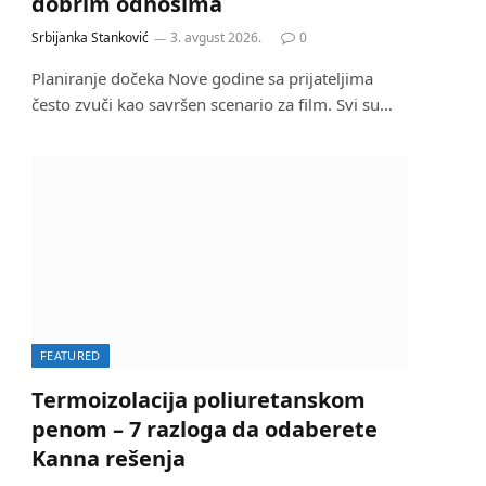
dobrim odnosima
Srbijanka Stanković
3. avgust 2026.
0
Planiranje dočeka Nove godine sa prijateljima
često zvuči kao savršen scenario za film. Svi su…
FEATURED
Termoizolacija poliuretanskom
penom – 7 razloga da odaberete
Kanna rešenja