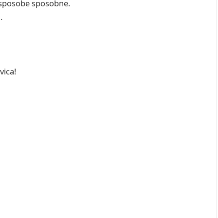
esposobe sposobne.
m.
ovica!