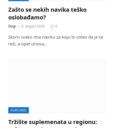
Zašto se nekih navika teško
oslobađamo?
Dagi
4. avgust 2026.
0
Skoro svako ima naviku za koju bi voleo da je se
reši, a opet iznova…
FEATURED
Tržište suplemenata u regionu: