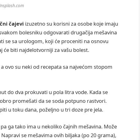
Unsplash.com
čni čajevi
izuzetno su korisni za osobe koje imaju
svakom bolesniku odgovarati drugačija mešavina
ti se sa urologom, koji će proceniti na osnovu
 će biti najdelotvorniji za vašu bolest.
, a ovo su neki od recepata sa najvećom stopom
ut do dva prokuvati u pola litra vode. Kada se
dobro promešati da se soda potpuno rastvori.
piti u toku dana, poželjno u tri doze pre jela.
, pa ga tako ima u nekoliko čajnih mešavina. Može
 Napravi se mešavima ovih biljaka (po 20 grama),