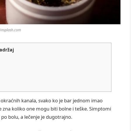
 Unsplash.com
adržaj
mokraćnih kanala, svako ko je bar jednom imao
 zna koliko one mogu biti bolne i teške. Simptomi
 po bolu, a lečenje je dugotrajno.