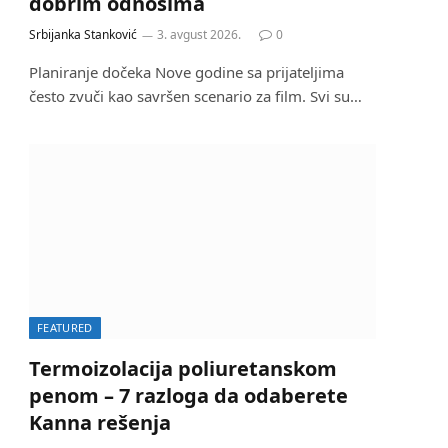
dobrim odnosima
Srbijanka Stanković
3. avgust 2026.
0
Planiranje dočeka Nove godine sa prijateljima
često zvuči kao savršen scenario za film. Svi su…
FEATURED
Termoizolacija poliuretanskom
penom – 7 razloga da odaberete
Kanna rešenja