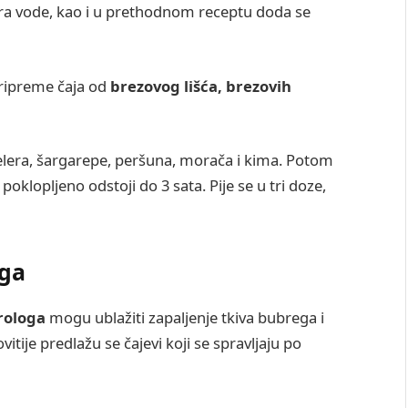
tra vode, kao i u prethodnom receptu doda se
pripreme čaja od
brezovog lišća, brezovih
lera, šargarepe, peršuna, morača i kima. Potom
a poklopljeno odstoji do 3 sata. Pije se u tri doze,
ega
rologa
mogu ublažiti zapaljenje tkiva bubrega i
ovitije predlažu se čajevi koji se spravljaju po