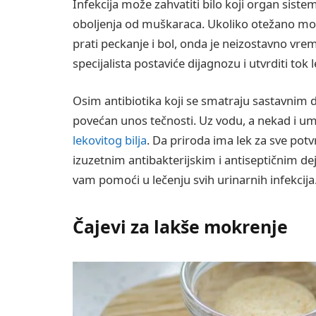
Infekcija može zahvatiti bilo koji organ siste
oboljenja od muškaraca. Ukoliko otežano mok
prati peckanje i bol, onda je neizostavno vre
specijalista postaviće dijagnozu i utvrditi tok
Osim antibiotika koji se smatraju sastavnim de
povećan unos tečnosti. Uz vodu, a nekad i ume
lekovitog bilja
. Da priroda ima lek za sve pot
izuzetnim antibakterijskim i antiseptičnim dej
vam pomoći u lečenju svih urinarnih infekcija
Čajevi za lakše mokrenje