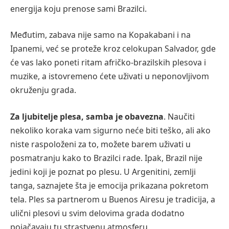
energija koju prenose sami Brazilci.
Međutim, zabava nije samo na Kopakabani i na
Ipanemi, već se proteže kroz celokupan Salvador, gde
će vas lako poneti ritam afričko-brazilskih plesova i
muzike, a istovremeno ćete uživati u neponovljivom
okruženju grada.
Za ljubitelje plesa, samba je obavezna
. Naučiti
nekoliko koraka vam sigurno neće biti teško, ali ako
niste raspoloženi za to, možete barem uživati u
posmatranju kako to Brazilci rade. Ipak, Brazil nije
jedini koji je poznat po plesu. U Argenitini, zemlji
tanga, saznajete šta je emocija prikazana pokretom
tela. Ples sa partnerom u Buenos Airesu je tradicija, a
ulični plesovi u svim delovima grada dodatno
pojačavaju tu strastvenu atmosferu.