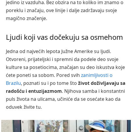
jedino iz vazduha. Bez obzira na to koliko im znamo o
poreklu i značaju, ove linije i dalje zadržavaju svoje
magično značenje.
Ljudi koji vas dočekuju sa osmehom
Jedna od najvećih lepota Južne Amerike su ljudi.
Otvoreni, prijateljski i spremni da podele deo svoje
kulture sa posetiocima, značajan su deo iskustva koje
ćete poneti sa sobom. Pored svih
zanimljivosti o
Brazilu
, poznati su i po tome što
život doživljavaju sa
radošću i entuzijazmom
. Njihova samba i konstantni
puls života na ulicama, učiniće da se osećate kao da
oduvek živite tu.