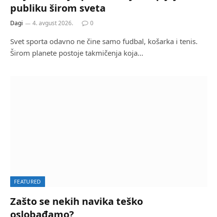
publiku širom sveta
Dagi
4. avgust 2026.
0
Svet sporta odavno ne čine samo fudbal, košarka i tenis.
Širom planete postoje takmičenja koja…
FEATURED
Zašto se nekih navika teško
oslobađamo?