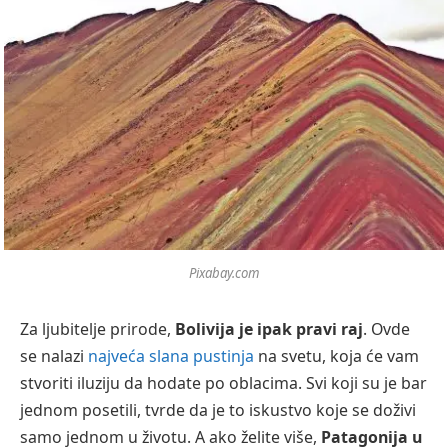
Pixabay.com
Za ljubitelje prirode,
Bolivija je ipak pravi raj
. Ovde
se nalazi
najveća slana pustinja
na svetu, koja će vam
stvoriti iluziju da hodate po oblacima. Svi koji su je bar
jednom posetili, tvrde da je to iskustvo koje se doživi
samo jednom u životu. A ako želite više,
Patagonija u