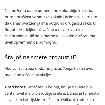
Ne možemo da ne pomenemo Kolumbiju koja ima
burnu prošlost vezanu za kokain i kriminal, ali znajte
da danas ova zemlja ima potpuno drugačiju sliku. U
Bogoti i Medeljinu uživaćete u neverovatnim
restoranima, uličnoj umetnosti i divnim meštanima
uvek spremnim da pomognu.
Šta još ne smete propustiti?
Ako vam zatreba dodatnog uzbuđenja, tu su i ove,
manje posećene atrakcije:
Grad Potosi
, smešten u Boliviji, koji je nekada bio
centar svetske proizvodnje srebra. Danas je to mesto
sa velikim istorijskim značajem. Obilazak rudnika u