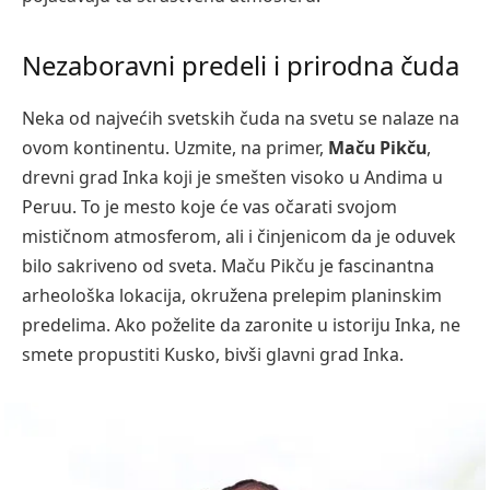
Nezaboravni predeli i prirodna čuda
Neka od najvećih svetskih čuda na svetu se nalaze na
ovom kontinentu. Uzmite, na primer,
Maču Pikču
,
drevni grad Inka koji je smešten visoko u Andima u
Peruu. To je mesto koje će vas očarati svojom
mističnom atmosferom, ali i činjenicom da je oduvek
bilo sakriveno od sveta. Maču Pikču je fascinantna
arheološka lokacija, okružena prelepim planinskim
predelima. Ako poželite da zaronite u istoriju Inka, ne
smete propustiti Kusko, bivši glavni grad Inka.