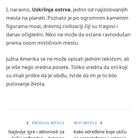
I, naravno,
Uskršnja ostrva
, jedno od najizolovanijih
mesta na planeti. Poznato je po ogromnim kamenim
figurama moai, drevnoj civilizaciji čiji su tragovi i
danas očigledni. Niko ne može da ostane ravnodušan
prema ovom mističnom mestu.
Južna Amerika se ne može opisati jednim tekstom, ali
je više nego vredna posete. Toliko vredna da oni koji
su imali prilike da je obiđu, tvrde da im je to bilo
putovanje života.
PREVIOUS ARTICLE
NEXT ARTICLE
Najbolje igre i aktivnosti za
Kako određene boje utiču