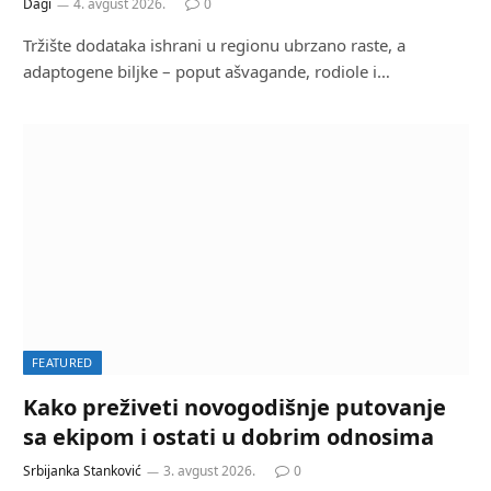
Dagi
4. avgust 2026.
0
Tržište dodataka ishrani u regionu ubrzano raste, a
adaptogene biljke – poput ašvagande, rodiole i…
FEATURED
Kako preživeti novogodišnje putovanje
sa ekipom i ostati u dobrim odnosima
Srbijanka Stanković
3. avgust 2026.
0