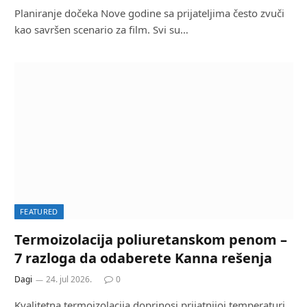
Planiranje dočeka Nove godine sa prijateljima često zvuči
kao savršen scenario za film. Svi su…
FEATURED
Termoizolacija poliuretanskom penom –
7 razloga da odaberete Kanna rešenja
Dagi
24. jul 2026.
0
Kvalitetna termoizolacija doprinosi prijatnijoj temperaturi