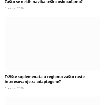
Zašto se nekih navika teško oslobađamo?
4. avgust 2026.
Tržište suplemenata u regionu: zašto raste
interesovanje za adaptogene?
4. avgust 2026.