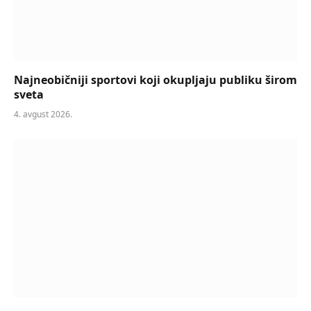
Najneobičniji sportovi koji okupljaju publiku širom
sveta
4. avgust 2026.