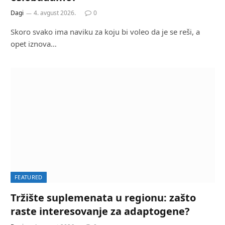
Dagi
4. avgust 2026.
0
Skoro svako ima naviku za koju bi voleo da je se reši, a
opet iznova…
FEATURED
Tržište suplemenata u regionu: zašto
raste interesovanje za adaptogene?