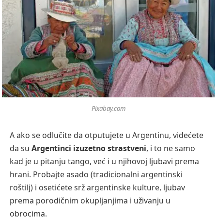
Pixabay.com
A ako se odlučite da otputujete u Argentinu, videćete
da su
Argentinci izuzetno strastveni
, i to ne samo
kad je u pitanju tango, već i u njihovoj ljubavi prema
hrani. Probajte asado (tradicionalni argentinski
roštilj) i osetićete srž argentinske kulture, ljubav
prema porodičnim okupljanjima i uživanju u
obrocima.