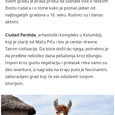
ovom gradu je prava prilika da saznate više o teškom
životu rudara i o tome kako je postao jedan od
najbogatijih gradova u 16. veku. Rudnici su i danas
aktivni.
Ciudad Perdida
, arheološki kompleks u Kolumbiji,
koji je stariji od Maču Piču i bio je centar drevne
Tairon civilizacije. Da biste došli do njega, potrebno je
da pređete nekoliko dana pešačenja kroz džunglu.
Uspon kroz gustu vegetaciju i prelazak reka samo su
deo avanture, a nagrada na kraju puta je fascinantni,
zaboravljeni grad koji će vas oduševiti svojom
istorijom.