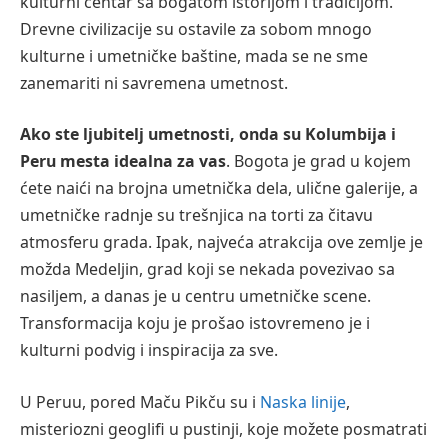
kulturni centar sa bogatom istorijom i tradicijom.
Drevne civilizacije su ostavile za sobom mnogo
kulturne i umetničke baštine, mada se ne sme
zanemariti ni savremena umetnost.
Ako ste ljubitelj umetnosti, onda su Kolumbija i
Peru mesta idealna za vas
. Bogota je grad u kojem
ćete naići na brojna umetnička dela, ulične galerije, a
umetničke radnje su trešnjica na torti za čitavu
atmosferu grada. Ipak, najveća atrakcija ove zemlje je
možda Medeljin, grad koji se nekada povezivao sa
nasiljem, a danas je u centru umetničke scene.
Transformacija koju je prošao istovremeno je i
kulturni podvig i inspiracija za sve.
U Peruu, pored Maču Pikču su i
Naska linije
,
misteriozni geoglifi u pustinji, koje možete posmatrati