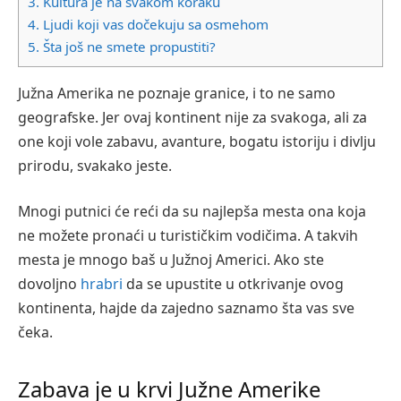
3.
Kultura je na svakom koraku
4.
Ljudi koji vas dočekuju sa osmehom
5.
Šta još ne smete propustiti?
Južna Amerika ne poznaje granice, i to ne samo
geografske. Jer ovaj kontinent nije za svakoga, ali za
one koji vole zabavu, avanture, bogatu istoriju i divlju
prirodu, svakako jeste.
Mnogi putnici će reći da su najlepša mesta ona koja
ne možete pronaći u turističkim vodičima. A takvih
mesta je mnogo baš u Južnoj Americi. Ako ste
dovoljno
hrabri
da se upustite u otkrivanje ovog
kontinenta, hajde da zajedno saznamo šta vas sve
čeka.
Zabava je u krvi Južne Amerike