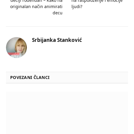
dečiji rođendan – Kako na
na raspoloženje i emocije
originalan način animirati
ljudi?
decu
Srbijanka Stanković
POVEZANI ČLANCI