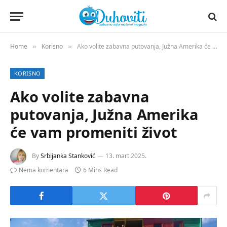
Home
Korisno
Ako volite zabavna putovanja, Južna Amerika će vam promeniti život
»
»
KORISNO
Ako volite zabavna
putovanja, Južna Amerika
će vam promeniti život
By
Srbijanka Stanković
13. mart 2025.
Nema komentara
6 Mins Read