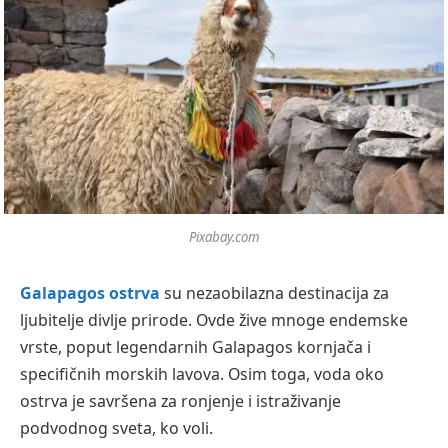
Pixabay.com
Galapagos ostrva
su nezaobilazna destinacija za
ljubitelje divlje prirode. Ovde žive mnoge endemske
vrste, poput legendarnih Galapagos kornjača i
specifičnih morskih lavova. Osim toga, voda oko
ostrva je savršena za ronjenje i istraživanje
podvodnog sveta, ko voli.