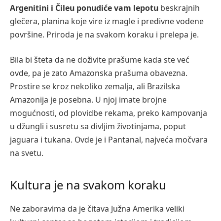
Argenitini i Čileu ponudiće vam lepotu
beskrajnih
glečera, planina koje vire iz magle i predivne vodene
površine. Priroda je na svakom koraku i prelepa je.
Bila bi šteta da ne doživite prašume kada ste već
ovde, pa je zato Amazonska prašuma obavezna.
Prostire se kroz nekoliko zemalja, ali Brazilska
Amazonija je posebna. U njoj imate brojne
mogućnosti, od plovidbe rekama, preko kampovanja
u džungli i susretu sa divljim životinjama, poput
jaguara i tukana. Ovde je i Pantanal, najveća močvara
na svetu.
Kultura je na svakom koraku
Ne zaboravima da je čitava Južna Amerika veliki