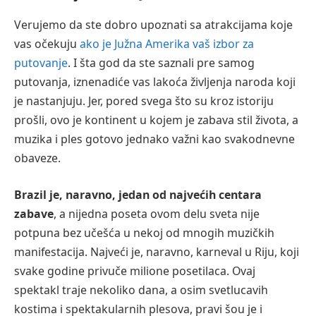
Verujemo da ste dobro upoznati sa atrakcijama koje
vas očekuju
ako je Južna Amerika vaš izbor za
putovanje
. I šta god da ste saznali pre samog
putovanja, iznenadiće vas lakoća življenja naroda koji
je nastanjuju. Jer, pored svega što su kroz istoriju
prošli, ovo je kontinent u kojem je zabava stil života, a
muzika i ples gotovo jednako važni kao svakodnevne
obaveze.
Brazil je, naravno, jedan od najvećih centara
zabave
, a nijedna poseta ovom delu sveta nije
potpuna bez učešća u nekoj od mnogih muzičkih
manifestacija. Najveći je, naravno, karneval u Riju, koji
svake godine privuče milione posetilaca. Ovaj
spektakl traje nekoliko dana, a osim svetlucavih
kostima i spektakularnih plesova, pravi šou je i