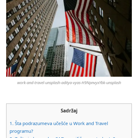
work-and-travel-unsplash-aditya-vyas-H9NpnvyxYbk-unsplash
Sadržaj
1.
Šta podrazumeva učešće u Work and Travel
programu?