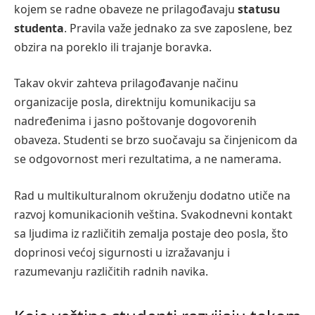
kojem se radne obaveze ne prilagođavaju
statusu
studenta
. Pravila važe jednako za sve zaposlene, bez
obzira na poreklo ili trajanje boravka.
Takav okvir zahteva prilagođavanje načinu
organizacije posla, direktniju komunikaciju sa
nadređenima i jasno poštovanje dogovorenih
obaveza. Studenti se brzo suočavaju sa činjenicom da
se odgovornost meri rezultatima, a ne namerama.
Rad u multikulturalnom okruženju dodatno utiče na
razvoj komunikacionih veština. Svakodnevni kontakt
sa ljudima iz različitih zemalja postaje deo posla, što
doprinosi većoj sigurnosti u izražavanju i
razumevanju različitih radnih navika.