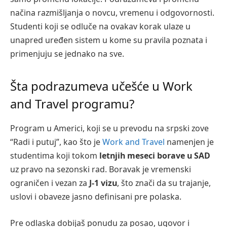
načina razmišljanja o novcu, vremenu i odgovornosti.
Studenti koji se odluče na ovakav korak ulaze u
unapred uređen sistem u kome su pravila poznata i
primenjuju se jednako na sve.
Šta podrazumeva učešće u Work
and Travel programu?
Program u Americi, koji se u prevodu na srpski zove
“Radi i putuj”, kao što je
Work and Travel
namenjen je
studentima koji tokom
letnjih meseci borave u SAD
uz pravo na sezonski rad. Boravak je vremenski
ograničen i vezan za
J-1 vizu
, što znači da su trajanje,
uslovi i obaveze jasno definisani pre polaska.
Pre odlaska dobijaš ponudu za posao, ugovor i