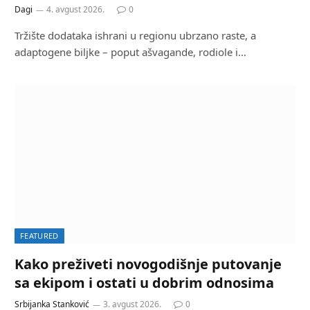
Dagi
4. avgust 2026.
0
Tržište dodataka ishrani u regionu ubrzano raste, a
adaptogene biljke – poput ašvagande, rodiole i…
FEATURED
Kako preživeti novogodišnje putovanje
sa ekipom i ostati u dobrim odnosima
Srbijanka Stanković
3. avgust 2026.
0