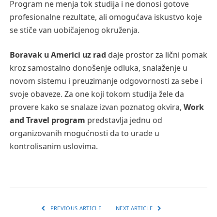
Program ne menja tok studija i ne donosi gotove
profesionalne rezultate, ali omogućava iskustvo koje
se stiče van uobičajenog okruženja.
Boravak u Americi uz rad
daje prostor za lični pomak
kroz samostalno donošenje odluka, snalaženje u
novom sistemu i preuzimanje odgovornosti za sebe i
svoje obaveze. Za one koji tokom studija žele da
provere kako se snalaze izvan poznatog okvira,
Work
and Travel program
predstavlja jednu od
organizovanih mogućnosti da to urade u
kontrolisanim uslovima.
PREVIOUS ARTICLE
NEXT ARTICLE