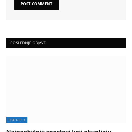
POSLEDNJE OBJAVE
FEATURED
Najneobičniji sportovi koji okupljaju