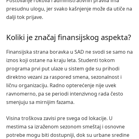
Poštovanje rokova i administrativnih pravila ima
presudnu ulogu, jer svako kašnjenje može da utiče na
dalji tok prijave.
Koliki je značaj finansijskog aspekta?
Finansijska strana boravka u SAD ne svodi se samo na
iznos koji ostane na kraju leta. Studenti tokom
programa prvi put ulaze u sistem gde su prihodi
direktno vezani za raspored smena, sezonalnost i
ličnu organizaciju. Radno opterećenje nije uvek
ravnomerno, pa se periodi intenzivnog rada često
smenjuju sa mirnijim fazama.
Visina troškova zavisi pre svega od lokacije. U
mestima sa izraženom sezonom smeštaj i osnovne
potrebe mogu biti dostupniji, dok su urbane sredine