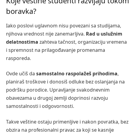
Koje veštine studenti razvijaju tokom
boravka?
Iako poslovi uglavnom nisu povezani sa studijama,
njihova vrednost nije zanemarljiva.
Rad u uslužnim
delatnostima
zahteva tačnost, organizaciju vremena
i spremnost na prilagođavanje promenama
rasporeda.
Ovde učiš da
samostalno raspolažeš prihodima
,
planiraš troškove i donosiš odluke bez oslanjanja na
podršku porodice. Upravljanje svakodnevnim
obavezama u drugoj zemlji doprinosi razvoju
samostalnosti i odgovornosti.
Takve veštine ostaju primenljive i nakon povratka, bez
obzira na profesionalni pravac za koji se kasnije