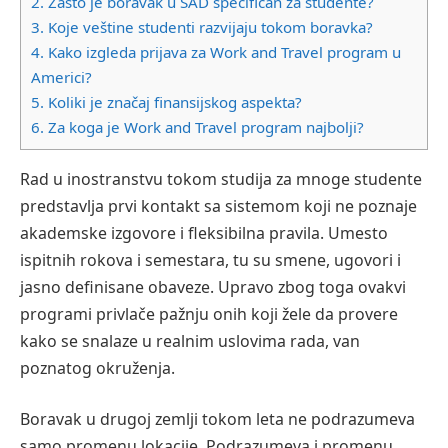
2.
Zašto je boravak u SAD specifičan za studente?
3.
Koje veštine studenti razvijaju tokom boravka?
4.
Kako izgleda prijava za Work and Travel program u
Americi?
5.
Koliki je značaj finansijskog aspekta?
6.
Za koga je Work and Travel program najbolji?
Rad u inostranstvu tokom studija za mnoge studente
predstavlja prvi kontakt sa sistemom koji ne poznaje
akademske izgovore i fleksibilna pravila. Umesto
ispitnih rokova i semestara, tu su smene, ugovori i
jasno definisane obaveze. Upravo zbog toga ovakvi
programi privlače pažnju onih koji žele da provere
kako se snalaze u realnim uslovima rada, van
poznatog okruženja.
Boravak u drugoj zemlji tokom leta ne podrazumeva
samo promenu lokacije. Podrazumeva i promenu