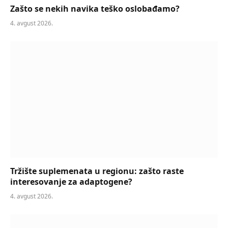
Zašto se nekih navika teško oslobađamo?
4. avgust 2026.
Tržište suplemenata u regionu: zašto raste
interesovanje za adaptogene?
4. avgust 2026.