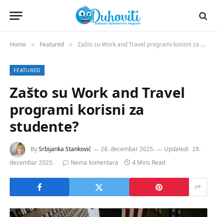
Home
Featured
Zašto su Work and Travel programi korisni za studente?
»
»
FEATURED
Zašto su Work and Travel
programi korisni za
studente?
By
Srbijanka Stanković
28. decembar 2025.
Updated:
28.
decembar 2025.
Nema komentara
4 Mins Read