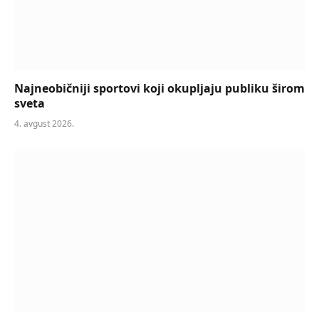
Najneobičniji sportovi koji okupljaju publiku širom
sveta
4. avgust 2026.