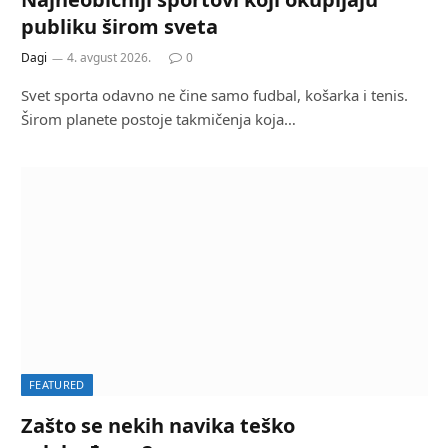
publiku širom sveta
Dagi
4. avgust 2026.
0
Svet sporta odavno ne čine samo fudbal, košarka i tenis.
Širom planete postoje takmičenja koja…
FEATURED
Zašto se nekih navika teško