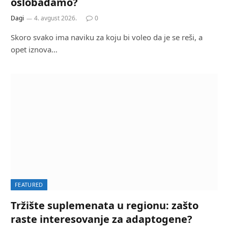
oslobađamo?
Dagi
4. avgust 2026.
0
Skoro svako ima naviku za koju bi voleo da je se reši, a
opet iznova…
FEATURED
Tržište suplemenata u regionu: zašto
raste interesovanje za adaptogene?