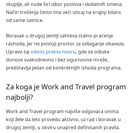
skuplje, ali nude širi izbor poslova i dodatnih smena.
Način trošenja često ima veći uticaj na krajnji bilans
od same satnice.
Boravak u drugoj zemlji zahteva stalno praćenje
rashoda, jer ne postoji prostor za odlaganje obaveza.
Upravo taj
odnos prema novcu
, gde se odluke
donose svakodnevno i bez sigurnosne mreže,
predstavlja jedan od konkretnijih ishoda programa.
Za koga je Work and Travel program
najbolji?
Work and Travel program najviše odgovara onima
koji žele da leto provedu aktivno, uz rad i boravak u
drugoj zemlji, u okviru unapred definisanih pravila.