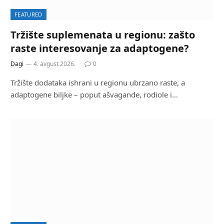
FEATURED
Tržište suplemenata u regionu: zašto
raste interesovanje za adaptogene?
Dagi
4. avgust 2026.
0
Tržište dodataka ishrani u regionu ubrzano raste, a
adaptogene biljke – poput ašvagande, rodiole i…