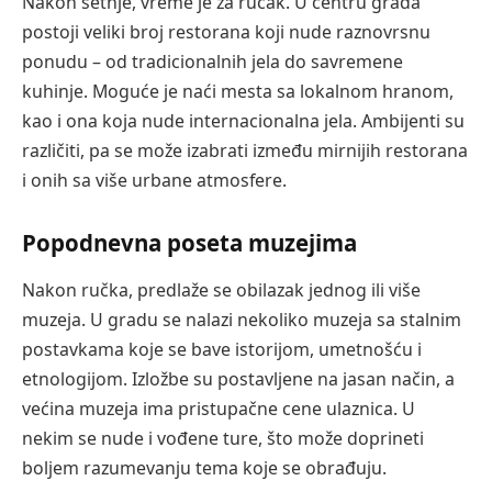
Nakon šetnje, vreme je za ručak. U centru grada
postoji veliki broj restorana koji nude raznovrsnu
ponudu – od tradicionalnih jela do savremene
kuhinje. Moguće je naći mesta sa lokalnom hranom,
kao i ona koja nude internacionalna jela. Ambijenti su
različiti, pa se može izabrati između mirnijih restorana
i onih sa više urbane atmosfere.
Popodnevna poseta muzejima
Nakon ručka, predlaže se obilazak jednog ili više
muzeja. U gradu se nalazi nekoliko muzeja sa stalnim
postavkama koje se bave istorijom, umetnošću i
etnologijom. Izložbe su postavljene na jasan način, a
većina muzeja ima pristupačne cene ulaznica. U
nekim se nude i vođene ture, što može doprineti
boljem razumevanju tema koje se obrađuju.