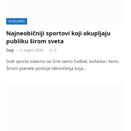
FEATURED
Najneobičniji sportovi koji okupljaju
publiku širom sveta
Dagi
4. avgust 2026.
0
Svet sporta odavno ne čine samo fudbal, košarka i tenis.
Širom planete postoje takmičenja koja…