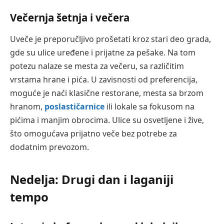
Večernja šetnja i večera
Uveče je preporučljivo prošetati kroz stari deo grada,
gde su ulice uređene i prijatne za pešake. Na tom
potezu nalaze se mesta za večeru, sa različitim
vrstama hrane i pića. U zavisnosti od preferencija,
moguće je naći klasične restorane, mesta sa brzom
hranom,
poslastičarnice
ili lokale sa fokusom na
pićima i manjim obrocima. Ulice su osvetljene i žive,
što omogućava prijatno veče bez potrebe za
dodatnim prevozom.
Nedelja: Drugi dan i laganiji
tempo