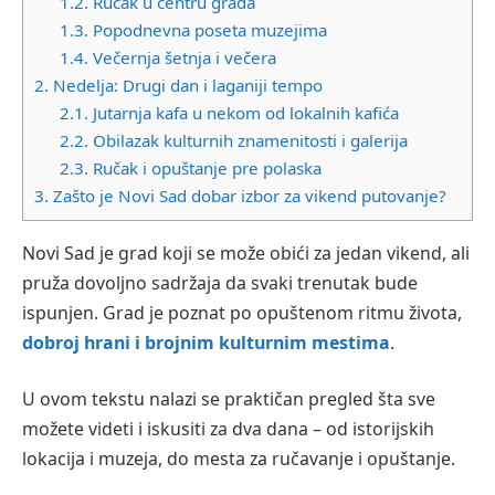
1.2.
Ručak u centru grada
1.3.
Popodnevna poseta muzejima
1.4.
Večernja šetnja i večera
2.
Nedelja: Drugi dan i laganiji tempo
2.1.
Jutarnja kafa u nekom od lokalnih kafića
2.2.
Obilazak kulturnih znamenitosti i galerija
2.3.
Ručak i opuštanje pre polaska
3.
Zašto je Novi Sad dobar izbor za vikend putovanje?
Novi Sad je grad koji se može obići za jedan vikend, ali
pruža dovoljno sadržaja da svaki trenutak bude
ispunjen. Grad je poznat po opuštenom ritmu života,
dobroj hrani i brojnim kulturnim mestima
.
U ovom tekstu nalazi se praktičan pregled šta sve
možete videti i iskusiti za dva dana – od istorijskih
lokacija i muzeja, do mesta za ručavanje i opuštanje.