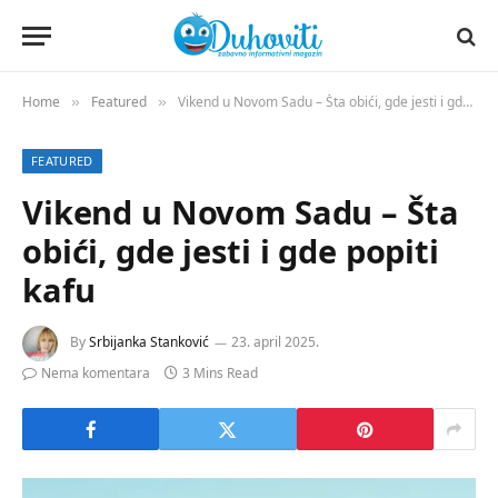
Home
Featured
Vikend u Novom Sadu – Šta obići, gde jesti i gde popiti kafu
»
»
FEATURED
Vikend u Novom Sadu – Šta
obići, gde jesti i gde popiti
kafu
By
Srbijanka Stanković
23. april 2025.
Nema komentara
3 Mins Read