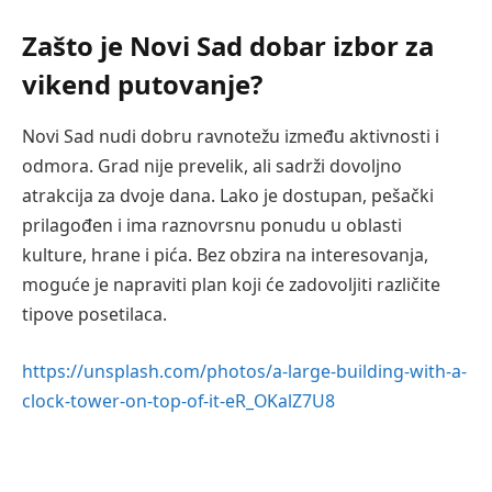
Zašto je Novi Sad dobar izbor za
vikend putovanje?
Novi Sad nudi dobru ravnotežu između aktivnosti i
odmora. Grad nije prevelik, ali sadrži dovoljno
atrakcija za dvoje dana. Lako je dostupan, pešački
prilagođen i ima raznovrsnu ponudu u oblasti
kulture, hrane i pića. Bez obzira na interesovanja,
moguće je napraviti plan koji će zadovoljiti različite
tipove posetilaca.
https://unsplash.com/photos/a-large-building-with-a-
clock-tower-on-top-of-it-eR_OKalZ7U8