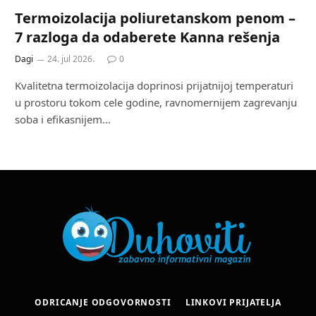
Termoizolacija poliuretanskom penom –
7 razloga da odaberete Kanna rešenja
Dagi
24. jul 2026.
0
Kvalitetna termoizolacija doprinosi prijatnijoj temperaturi
u prostoru tokom cele godine, ravnomernijem zagrevanju
soba i efikasnijem…
ODRICANJE ODGOVORNOSTI
LINKOVI PRIJATELJA