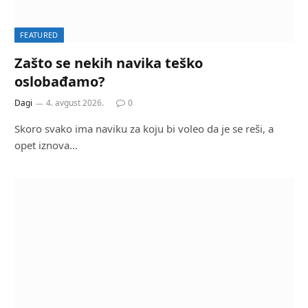
FEATURED
Zašto se nekih navika teško
oslobađamo?
Dagi
4. avgust 2026.
0
Skoro svako ima naviku za koju bi voleo da je se reši, a
opet iznova…