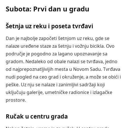
Subota: Prvi dan u gradu
Šetnja uz reku i poseta tvrđavi
Dan je najbolje započeti šetnjom uz reku, gde se
nalaze uređene staze za šetnju i vožnju bicikla. Ovo
područje je pogodno za lagano upoznavanje sa
gradom. Nedaleko od obale nalazi se tvrđava, jedno
od najprepoznatljivijih mesta u Novom Sadu. Tvrđava
nudi pogled na ceo grad i okruženje, a može se obići i
peške. Uz nju se nalaze i zanimljivi sadržaji koji
uključuju galerije, umetničke radionice i izlagačke
prostore.
Ručak u centru grada