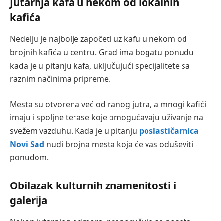
Jutarnja kafa u nekom od lokalnih
kafića
Nedelju je najbolje započeti uz kafu u nekom od
brojnih kafića u centru. Grad ima bogatu ponudu
kada je u pitanju kafa, uključujući specijalitete sa
raznim načinima pripreme.
Mesta su otvorena već od ranog jutra, a mnogi kafići
imaju i spoljne terase koje omogućavaju uživanje na
svežem vazduhu. Kada je u pitanju
poslastičarnica
Novi Sad
nudi brojna mesta koja će vas oduševiti
ponudom.
Obilazak kulturnih znamenitosti i
galerija