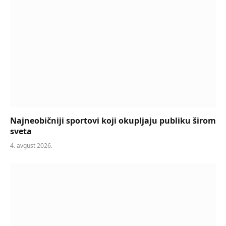
Najneobičniji sportovi koji okupljaju publiku širom
sveta
4. avgust 2026.