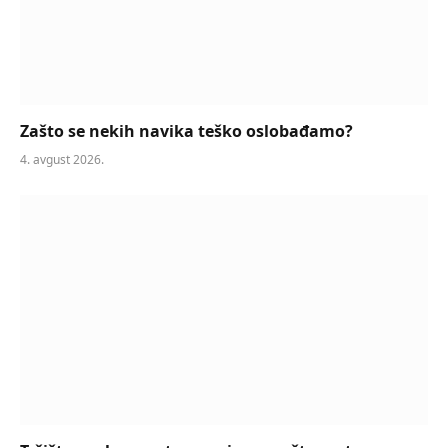
Zašto se nekih navika teško oslobađamo?
4. avgust 2026.