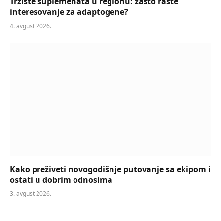
Tržište suplemenata u regionu: zašto raste
interesovanje za adaptogene?
4. avgust 2026.
Kako preživeti novogodišnje putovanje sa ekipom i
ostati u dobrim odnosima
3. avgust 2026.