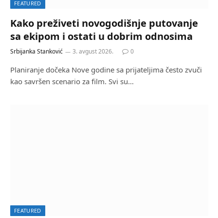
FEATURED
Kako preživeti novogodišnje putovanje
sa ekipom i ostati u dobrim odnosima
Srbijanka Stanković
3. avgust 2026.
0
Planiranje dočeka Nove godine sa prijateljima često zvuči
kao savršen scenario za film. Svi su…
FEATURED