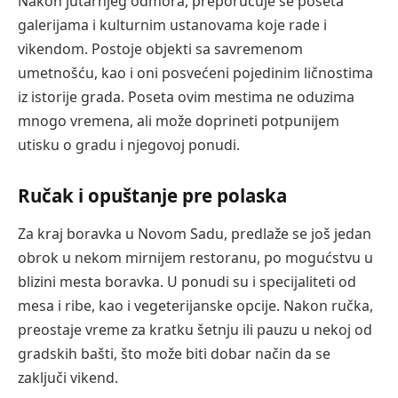
Nakon jutarnjeg odmora, preporučuje se poseta
galerijama i kulturnim ustanovama koje rade i
vikendom. Postoje objekti sa savremenom
umetnošću, kao i oni posvećeni pojedinim ličnostima
iz istorije grada. Poseta ovim mestima ne oduzima
mnogo vremena, ali može doprineti potpunijem
utisku o gradu i njegovoj ponudi.
Ručak i opuštanje pre polaska
Za kraj boravka u Novom Sadu, predlaže se još jedan
obrok u nekom mirnijem restoranu, po mogućstvu u
blizini mesta boravka. U ponudi su i specijaliteti od
mesa i ribe, kao i vegeterijanske opcije. Nakon ručka,
preostaje vreme za kratku šetnju ili pauzu u nekoj od
gradskih bašti, što može biti dobar način da se
zaključi vikend.