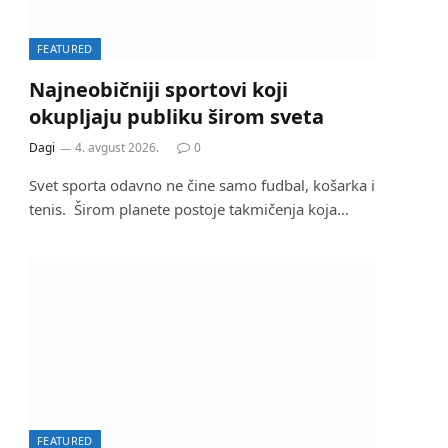
FEATURED
Najneobičniji sportovi koji
okupljaju publiku širom sveta
Dagi
4. avgust 2026.
0
Svet sporta odavno ne čine samo fudbal, košarka i
tenis. Širom planete postoje takmičenja koja…
FEATURED