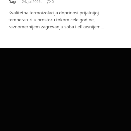
Dagi
24. jul 2026.
0
Kvalitetna termoizolacija doprinosi prijatnijoj
temperaturi u prostoru tokom cele godine,
ravnomernijem zagrevanju soba i efikasnijem…