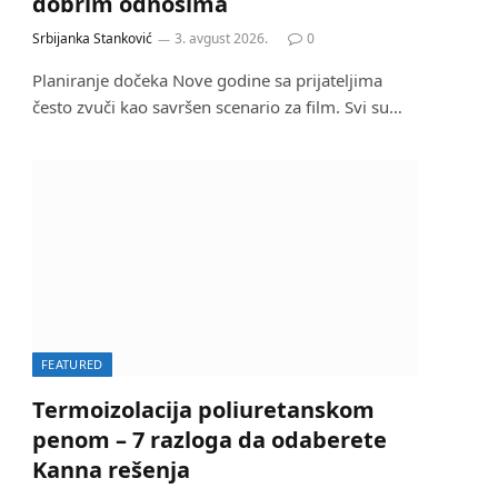
dobrim odnosima
Srbijanka Stanković
3. avgust 2026.
0
Planiranje dočeka Nove godine sa prijateljima
često zvuči kao savršen scenario za film. Svi su…
FEATURED
Termoizolacija poliuretanskom
penom – 7 razloga da odaberete
Kanna rešenja