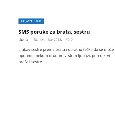
PRIJATELJI SMS
SMS poruke za brata, sestru
pkonta
28. novembar 2013.
0
Ljubav sestre prema bratu i obratno teško da se može
uporediti nekom drugom vrstom ljubavi, pored krvi
braća i sestre…