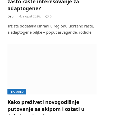
zašto raste interesovanje za
adaptogene?
Dagi
4. avgust 2026.
0
Tržište dodataka ishrani u regionu ubrzano raste,
a adaptogene biljke – poput ašvagande, rodiole i…
FEATURED
Kako preživeti novogodišnje
putovanje sa ekipom i ostati u