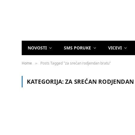
NOVOSTI
SMS PORUKE
VICEVI
Home
Posts Tagged "za srećan rodjendan bratu"
»
KATEGORIJA:
ZA SREĆAN RODJENDAN