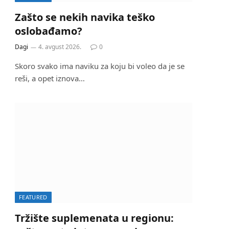
Zašto se nekih navika teško
oslobađamo?
Dagi
4. avgust 2026.
0
Skoro svako ima naviku za koju bi voleo da je se
reši, a opet iznova…
FEATURED
Tržište suplemenata u regionu: