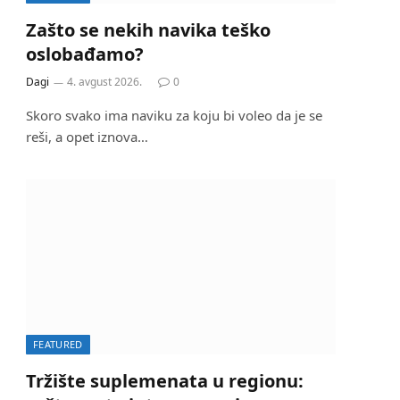
Zašto se nekih navika teško
oslobađamo?
Dagi
4. avgust 2026.
0
Skoro svako ima naviku za koju bi voleo da je se
reši, a opet iznova…
FEATURED
Tržište suplemenata u regionu: