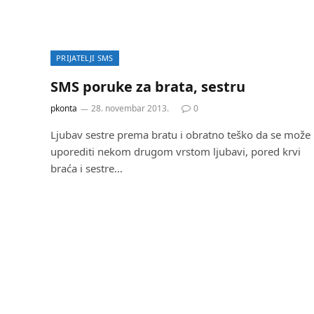
PRIJATELJI SMS
SMS poruke za brata, sestru
pkonta
28. novembar 2013.
0
Ljubav sestre prema bratu i obratno teško da se može
uporediti nekom drugom vrstom ljubavi, pored krvi
braća i sestre…