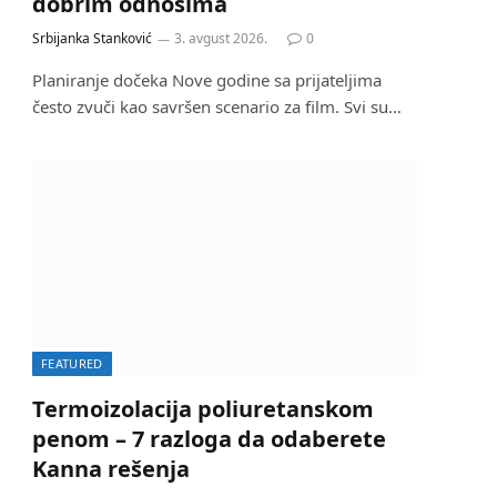
dobrim odnosima
Srbijanka Stanković
3. avgust 2026.
0
Planiranje dočeka Nove godine sa prijateljima
često zvuči kao savršen scenario za film. Svi su…
FEATURED
Termoizolacija poliuretanskom
penom – 7 razloga da odaberete
Kanna rešenja