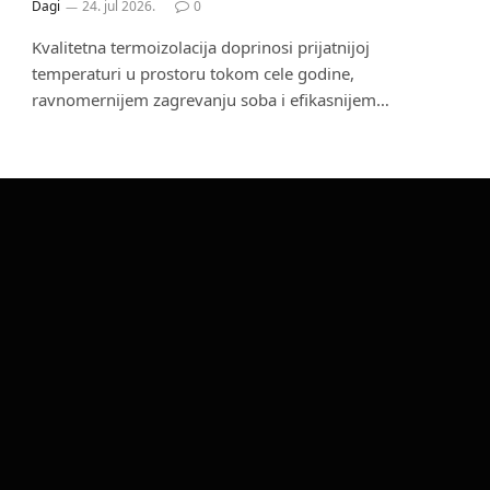
Dagi
24. jul 2026.
0
Kvalitetna termoizolacija doprinosi prijatnijoj
temperaturi u prostoru tokom cele godine,
ravnomernijem zagrevanju soba i efikasnijem…