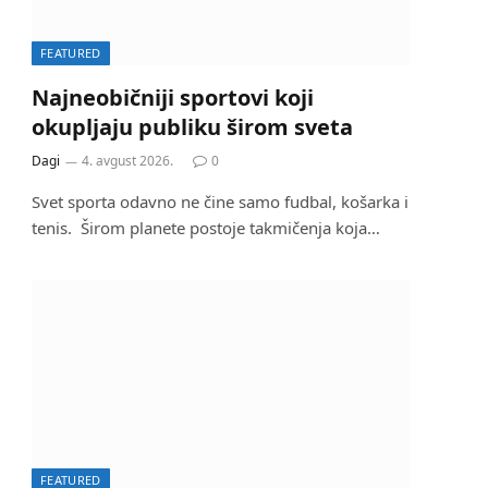
FEATURED
Najneobičniji sportovi koji
okupljaju publiku širom sveta
Dagi
4. avgust 2026.
0
Svet sporta odavno ne čine samo fudbal, košarka i
tenis. Širom planete postoje takmičenja koja…
FEATURED