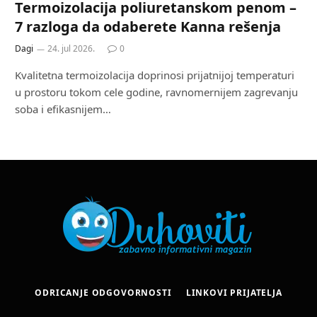
Termoizolacija poliuretanskom penom –
7 razloga da odaberete Kanna rešenja
Dagi
24. jul 2026.
0
Kvalitetna termoizolacija doprinosi prijatnijoj temperaturi
u prostoru tokom cele godine, ravnomernijem zagrevanju
soba i efikasnijem…
ODRICANJE ODGOVORNOSTI
LINKOVI PRIJATELJA