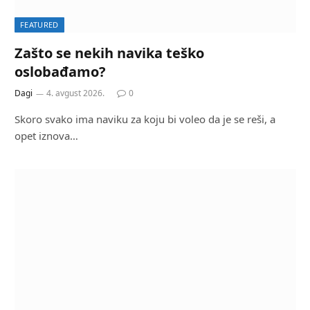
FEATURED
Zašto se nekih navika teško
oslobađamo?
Dagi
4. avgust 2026.
0
Skoro svako ima naviku za koju bi voleo da je se reši, a
opet iznova…