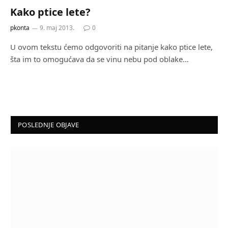
Kako ptice lete?
pkonta
9. maj 2013.
0
U ovom tekstu ćemo odgovoriti na pitanje kako ptice lete,
šta im to omogućava da se vinu nebu pod oblake…
POSLEDNJE OBJAVE