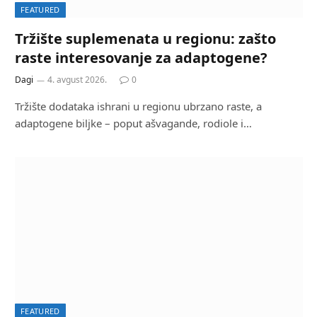
FEATURED
Tržište suplemenata u regionu: zašto
raste interesovanje za adaptogene?
Dagi
4. avgust 2026.
0
Tržište dodataka ishrani u regionu ubrzano raste, a
adaptogene biljke – poput ašvagande, rodiole i…
FEATURED