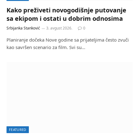
Kako preživeti novogodišnje putovanje
sa ekipom i ostati u dobrim odnosima
Srbijanka Stanković
3. avgust 2026.
0
Planiranje dočeka Nove godine sa prijateljima često zvuči
kao savršen scenario za film. Svi su…
FEATURED