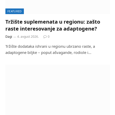
FEATURED
Tržište suplemenata u regionu: zašto
raste interesovanje za adaptogene?
Dagi
4. avgust 2026.
0
Tržište dodataka ishrani u regionu ubrzano raste, a
adaptogene biljke – poput ašvagande, rodiole i…