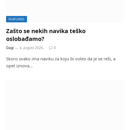
FEATURED
Zašto se nekih navika teško
oslobađamo?
Dagi
4. avgust 2026.
0
Skoro svako ima naviku za koju bi voleo da je se reši, a
opet iznova…