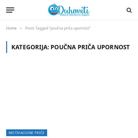
Home
Posts Tagged "poučna priča upornost"
»
KATEGORIJA:
POUČNA PRIČA UPORNOST
MOTIVACIONE PRIČE