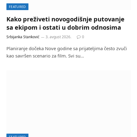
FEATURED
Kako preživeti novogodišnje putovanje
sa ekipom i ostati u dobrim odnosima
Srbijanka Stanković
3. avgust 2026.
0
Planiranje dočeka Nove godine sa prijateljima često zvuči
kao savršen scenario za film. Svi su…
FEATURED