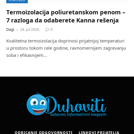
Termoizolacija poliuretanskom penom –
7 razloga da odaberete Kanna rešenja
Dagi
24. jul 2026.
0
Kvalitetna termoizolacija doprinosi prijatnijoj temperaturi
u prostoru tokom cele godine, ravnomernijem zagrevanju
soba i efikasnijem…
ODRICANJE ODGOVORNOSTI
LINKOVI PRIJATELJA