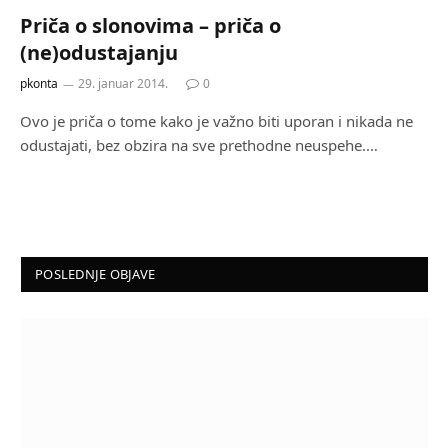
Priča o slonovima – priča o
(ne)odustajanju
pkonta
29. januar 2014.
0
Ovo je priča o tome kako je važno biti uporan i nikada ne
odustajati, bez obzira na sve prethodne neuspehe.…
POSLEDNJE OBJAVE