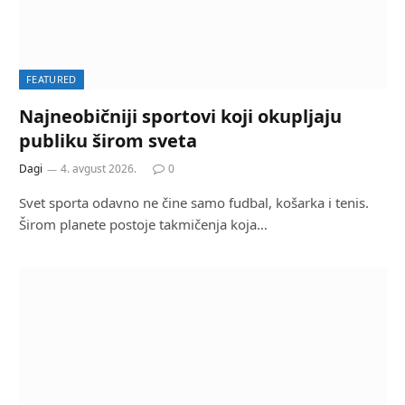
FEATURED
Najneobičniji sportovi koji okupljaju
publiku širom sveta
Dagi
4. avgust 2026.
0
Svet sporta odavno ne čine samo fudbal, košarka i tenis.
Širom planete postoje takmičenja koja…