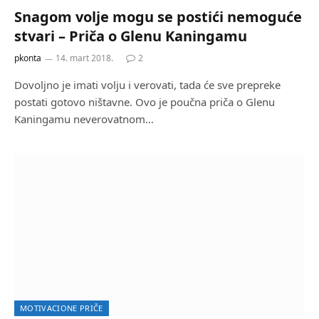
Snagom volje mogu se postići nemoguće
stvari – Priča o Glenu Kaningamu
pkonta
14. mart 2018.
2
Dovoljno je imati volju i verovati, tada će sve prepreke
postati gotovo ništavne. Ovo je poučna priča o Glenu
Kaningamu neverovatnom…
MOTIVACIONE PRIČE