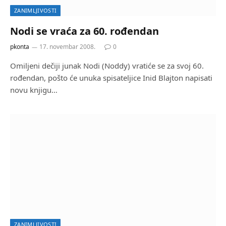
ZANIMLJIVOSTI
Nodi se vraća za 60. rođendan
pkonta
17. novembar 2008.
0
Omiljeni dečiji junak Nodi (Noddy) vratiće se za svoj 60.
rođendan, pošto će unuka spisateljice Inid Blajton napisati
novu knjigu…
ZANIMLJIVOSTI