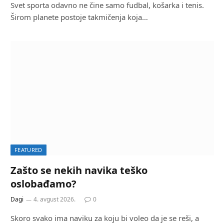
Svet sporta odavno ne čine samo fudbal, košarka i tenis.
Širom planete postoje takmičenja koja…
FEATURED
Zašto se nekih navika teško
oslobađamo?
Dagi
4. avgust 2026.
0
Skoro svako ima naviku za koju bi voleo da je se reši, a