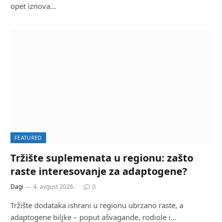
opet iznova…
FEATURED
Tržište suplemenata u regionu: zašto
raste interesovanje za adaptogene?
Dagi
4. avgust 2026.
0
Tržište dodataka ishrani u regionu ubrzano raste, a
adaptogene biljke – poput ašvagande, rodiole i…