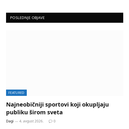
POSLEDNJE OBJAVE
FEATURED
Najneobičniji sportovi koji okupljaju
publiku širom sveta
Dagi
4. avgust 2026.
0