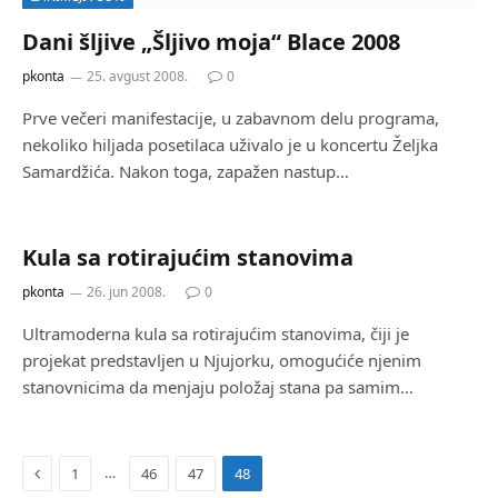
Dani šljive „Šljivo moja“ Blace 2008
pkonta
25. avgust 2008.
0
Prve večeri manifestacije, u zabavnom delu programa,
nekoliko hiljada posetilaca uživalo je u koncertu Željka
Samardžića. Nakon toga, zapažen nastup…
Kula sa rotirajućim stanovima
pkonta
26. jun 2008.
0
Ultramoderna kula sa rotirajućim stanovima, čiji je
projekat predstavljen u Njujorku, omogućiće njenim
stanovnicima da menjaju položaj stana pa samim…
Previous
…
1
46
47
48