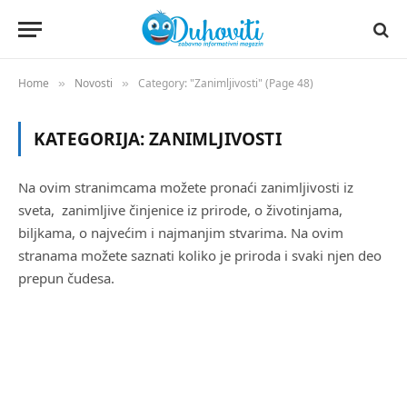
Home
Novosti
Category: "Zanimljivosti" (Page 48)
»
»
KATEGORIJA:
ZANIMLJIVOSTI
Na ovim stranimcama možete pronaći zanimljivosti iz
sveta, zanimljive činjenice iz prirode, o životinjama,
biljkama, o najvećim i najmanjim stvarima. Na ovim
stranama možete saznati koliko je priroda i svaki njen deo
prepun čudesa.