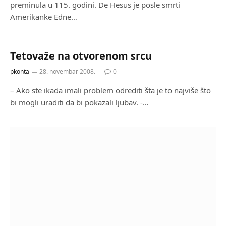
preminula u 115. godini. De Hesus je posle smrti
Amerikanke Edne…
Tetovaže na otvorenom srcu
pkonta
28. novembar 2008.
0
– Ako ste ikada imali problem odrediti šta je to najviše što
bi mogli uraditi da bi pokazali ljubav. -…