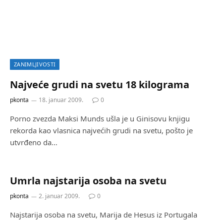
ZANIMLJIVOSTI
Najveće grudi na svetu 18 kilograma
pkonta
18. januar 2009.
0
Porno zvezda Maksi Munds ušla je u Ginisovu knjigu
rekorda kao vlasnica najvećih grudi na svetu, pošto je
utvrđeno da…
Umrla najstarija osoba na svetu
pkonta
2. januar 2009.
0
Najstarija osoba na svetu, Marija de Hesus iz Portugala