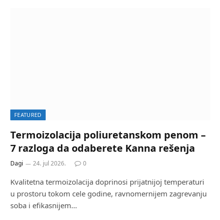
FEATURED
Termoizolacija poliuretanskom penom –
7 razloga da odaberete Kanna rešenja
Dagi
24. jul 2026.
0
Kvalitetna termoizolacija doprinosi prijatnijoj temperaturi
u prostoru tokom cele godine, ravnomernijem zagrevanju
soba i efikasnijem…