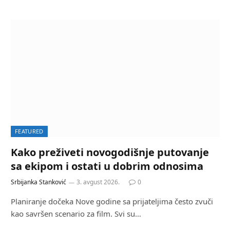
FEATURED
Kako preživeti novogodišnje putovanje
sa ekipom i ostati u dobrim odnosima
Srbijanka Stanković
3. avgust 2026.
0
Planiranje dočeka Nove godine sa prijateljima često zvuči
kao savršen scenario za film. Svi su…