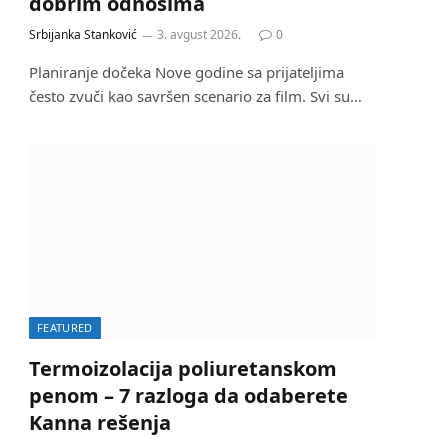
dobrim odnosima
Srbijanka Stanković
3. avgust 2026.
0
Planiranje dočeka Nove godine sa prijateljima
često zvuči kao savršen scenario za film. Svi su…
FEATURED
Termoizolacija poliuretanskom
penom – 7 razloga da odaberete
Kanna rešenja