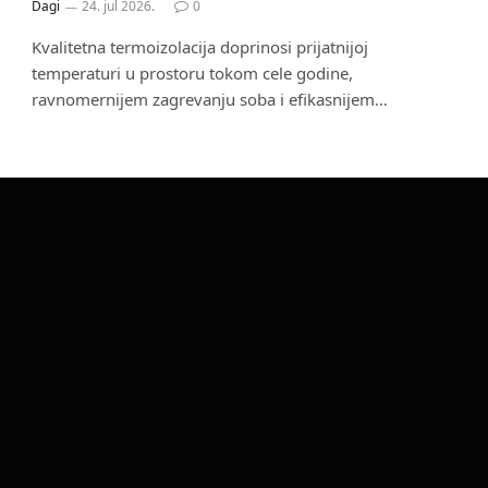
Dagi
24. jul 2026.
0
Kvalitetna termoizolacija doprinosi prijatnijoj
temperaturi u prostoru tokom cele godine,
ravnomernijem zagrevanju soba i efikasnijem…