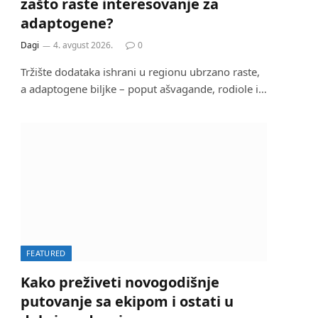
zašto raste interesovanje za
adaptogene?
Dagi
4. avgust 2026.
0
Tržište dodataka ishrani u regionu ubrzano raste,
a adaptogene biljke – poput ašvagande, rodiole i…
FEATURED
Kako preživeti novogodišnje
putovanje sa ekipom i ostati u