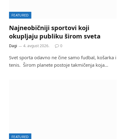
FEATURED
Najneobičniji sportovi koji
okupljaju publiku širom sveta
Dagi
4. avgust 2026.
0
Svet sporta odavno ne čine samo fudbal, košarka i
tenis. Širom planete postoje takmičenja koja…
FEATURED