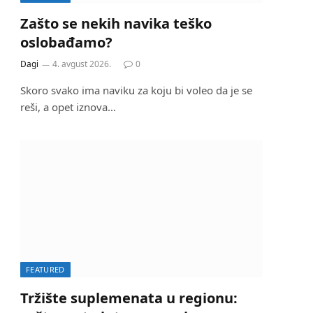
Zašto se nekih navika teško
oslobađamo?
Dagi
4. avgust 2026.
0
Skoro svako ima naviku za koju bi voleo da je se
reši, a opet iznova…
FEATURED
Tržište suplemenata u regionu: