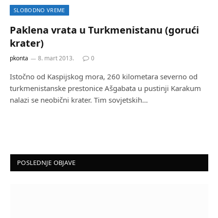
SLOBODNO VREME
Paklena vrata u Turkmenistanu (gorući
krater)
pkonta
8. mart 2013.
0
Istočno od Kaspijskog mora, 260 kilometara severno od
turkmenistanske prestonice Ašgabata u pustinji Karakum
nalazi se neobični krater. Tim sovjetskih…
POSLEDNJE OBJAVE