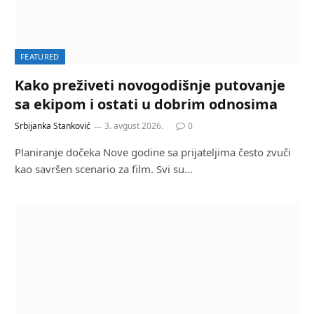
FEATURED
Kako preživeti novogodišnje putovanje
sa ekipom i ostati u dobrim odnosima
Srbijanka Stanković
3. avgust 2026.
0
Planiranje dočeka Nove godine sa prijateljima često zvuči
kao savršen scenario za film. Svi su…