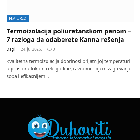
FEATURED
Termoizolacija poliuretanskom penom –
7 razloga da odaberete Kanna rešenja
Dagi
24. jul 2026.
0
Kvalitetna termoizolacija doprinosi prijatnijoj temperaturi
u prostoru tokom cele godine, ravnomernijem zagrevanju
soba i efikasnijem…