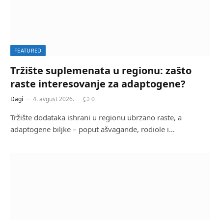
FEATURED
Tržište suplemenata u regionu: zašto
raste interesovanje za adaptogene?
Dagi
4. avgust 2026.
0
Tržište dodataka ishrani u regionu ubrzano raste, a
adaptogene biljke – poput ašvagande, rodiole i…