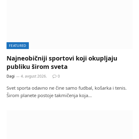
FEATURED
Najneobičniji sportovi koji okupljaju
publiku širom sveta
Dagi
4. avgust 2026.
0
Svet sporta odavno ne čine samo fudbal, košarka i tenis.
Širom planete postoje takmičenja koja…