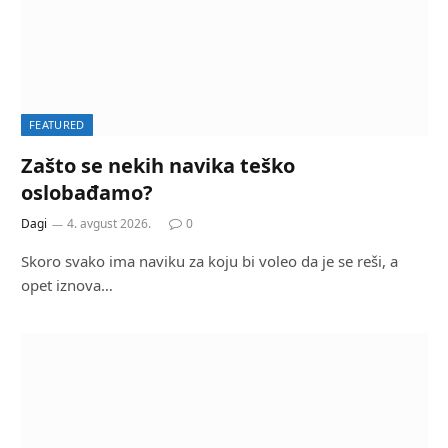
FEATURED
Zašto se nekih navika teško
oslobađamo?
Dagi
4. avgust 2026.
0
Skoro svako ima naviku za koju bi voleo da je se reši, a
opet iznova…