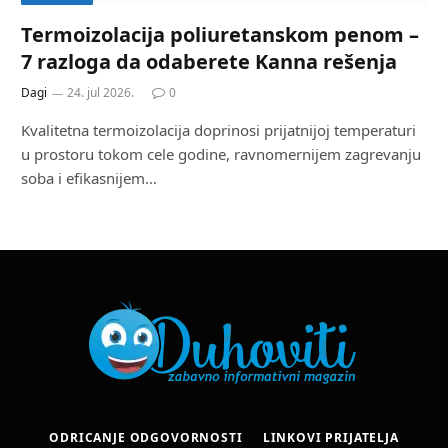
Termoizolacija poliuretanskom penom –
7 razloga da odaberete Kanna rešenja
Dagi
24. jul 2026.
0
Kvalitetna termoizolacija doprinosi prijatnijoj temperaturi
u prostoru tokom cele godine, ravnomernijem zagrevanju
soba i efikasnijem…
ODRICANJE ODGOVORNOSTI
LINKOVI PRIJATELJA