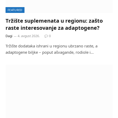
FEATURED
Tržište suplemenata u regionu: zašto
raste interesovanje za adaptogene?
Dagi
4. avgust 2026.
0
Tržište dodataka ishrani u regionu ubrzano raste, a
adaptogene biljke – poput ašvagande, rodiole i…