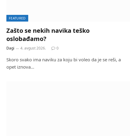
FEATURED
Zašto se nekih navika teško
oslobađamo?
Dagi
4. avgust 2026.
0
Skoro svako ima naviku za koju bi voleo da je se reši, a
opet iznova…