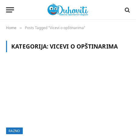
Home
Posts Tagged "Vicevi o opštinarima"
»
KATEGORIJA:
VICEVI O OPŠTINARIMA
RAZNO