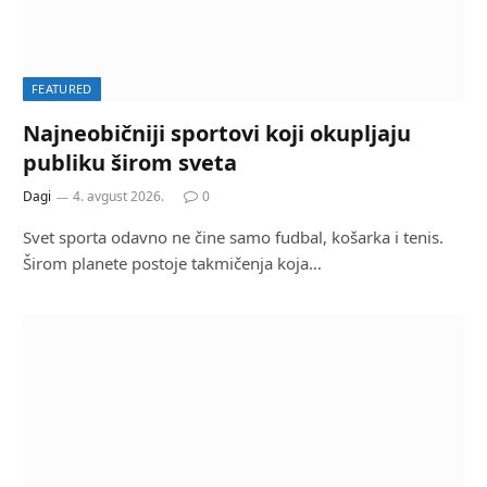
FEATURED
Najneobičniji sportovi koji okupljaju
publiku širom sveta
Dagi
4. avgust 2026.
0
Svet sporta odavno ne čine samo fudbal, košarka i tenis.
Širom planete postoje takmičenja koja…