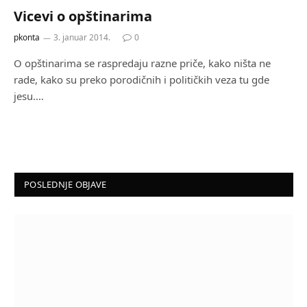
Vicevi o opštinarima
pkonta
3. januar 2014.
0
O opštinarima se raspredaju razne priče, kako ništa ne
rade, kako su preko porodičnih i političkih veza tu gde
jesu.…
POSLEDNJE OBJAVE