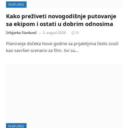
FEATURED
Kako preživeti novogodišnje putovanje
sa ekipom i ostati u dobrim odnosima
Srbijanka Stanković
3. avgust 2026.
0
Planiranje dočeka Nove godine sa prijateljima često zvuči
kao savršen scenario za film. Svi su…
FEATURED