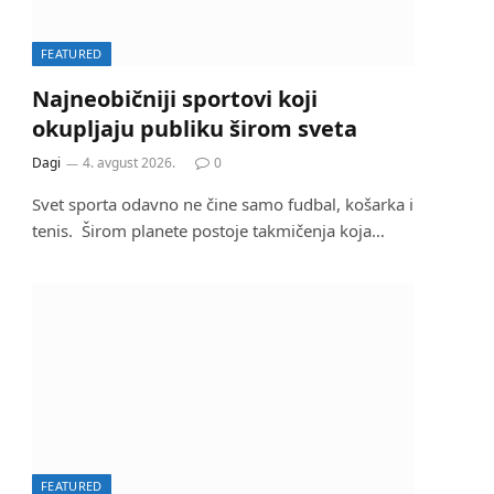
FEATURED
Najneobičniji sportovi koji
okupljaju publiku širom sveta
Dagi
4. avgust 2026.
0
Svet sporta odavno ne čine samo fudbal, košarka i
tenis. Širom planete postoje takmičenja koja…
FEATURED