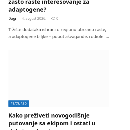
zašto raste interesovanje za
adaptogene?
Dagi
4. avgust 2026.
0
Tržište dodataka ishrani u regionu ubrzano raste,
a adaptogene biljke – poput ašvagande, rodiole i…
FEATURED
Kako preživeti novogodišnje
putovanje sa ekipom i ostati u