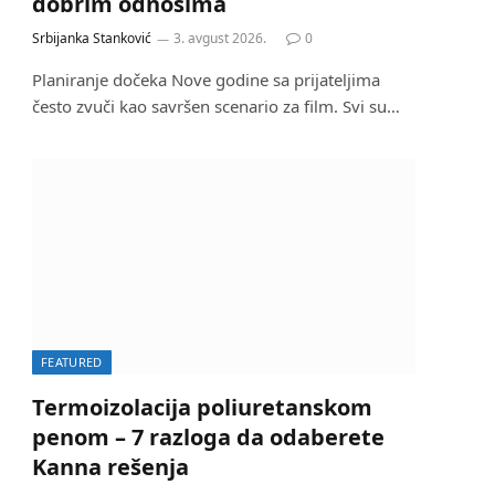
dobrim odnosima
Srbijanka Stanković
3. avgust 2026.
0
Planiranje dočeka Nove godine sa prijateljima
često zvuči kao savršen scenario za film. Svi su…
FEATURED
Termoizolacija poliuretanskom
penom – 7 razloga da odaberete
Kanna rešenja