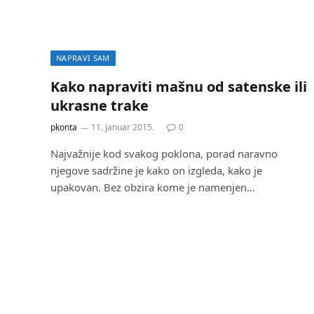
NAPRAVI SAM
Kako napraviti mašnu od satenske ili
ukrasne trake
pkonta
11. januar 2015.
0
Najvažnije kod svakog poklona, porad naravno
njegove sadržine je kako on izgleda, kako je
upakovan. Bez obzira kome je namenjen…