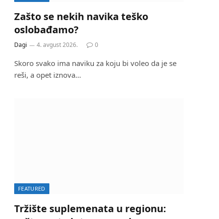
Zašto se nekih navika teško
oslobađamo?
Dagi
4. avgust 2026.
0
Skoro svako ima naviku za koju bi voleo da je se
reši, a opet iznova…
FEATURED
Tržište suplemenata u regionu: