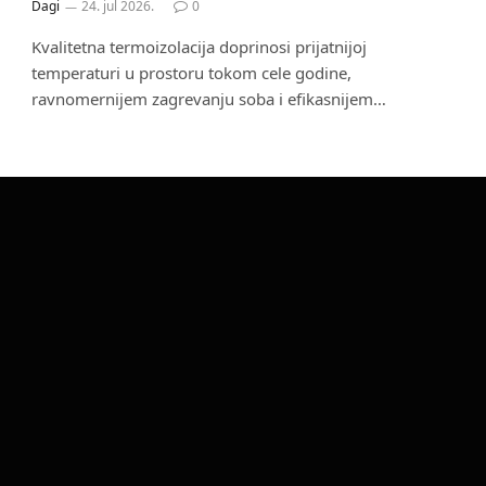
Dagi
24. jul 2026.
0
Kvalitetna termoizolacija doprinosi prijatnijoj
temperaturi u prostoru tokom cele godine,
ravnomernijem zagrevanju soba i efikasnijem…