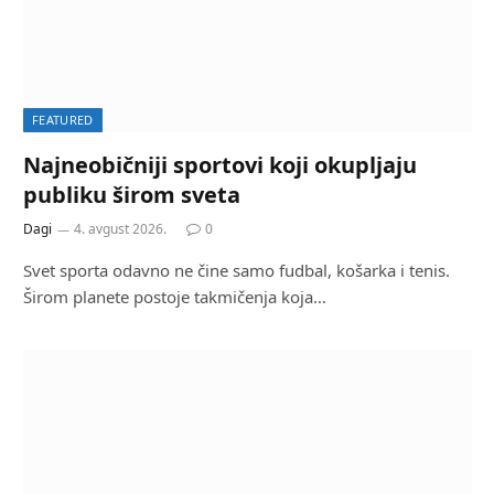
FEATURED
Najneobičniji sportovi koji okupljaju
publiku širom sveta
Dagi
4. avgust 2026.
0
Svet sporta odavno ne čine samo fudbal, košarka i tenis.
Širom planete postoje takmičenja koja…