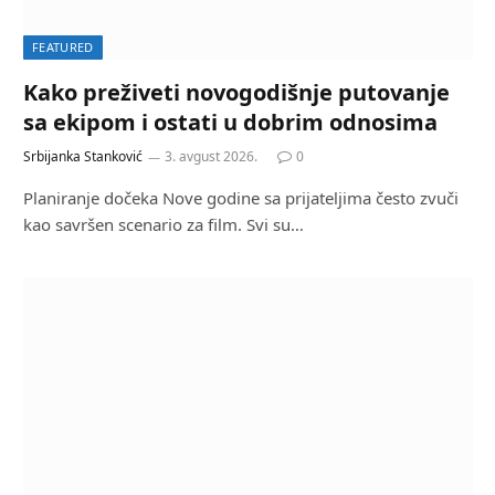
FEATURED
Kako preživeti novogodišnje putovanje
sa ekipom i ostati u dobrim odnosima
Srbijanka Stanković
3. avgust 2026.
0
Planiranje dočeka Nove godine sa prijateljima često zvuči
kao savršen scenario za film. Svi su…