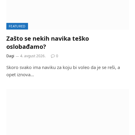
FEATURED
Zašto se nekih navika teško
oslobađamo?
Dagi
4. avgust 2026.
0
Skoro svako ima naviku za koju bi voleo da je se reši, a
opet iznova…