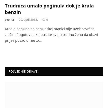
Trudnica umalo poginula dok je krala
benzin
pkonta
29. april 2013.
0
Kradja benzina na benzinskoj stanici nije uvek savršen
zločin. Pogotovu ako pustite svoju trudnu ženu da obavi
prljav posao umesto…
POSLEDNJE OBJAVE