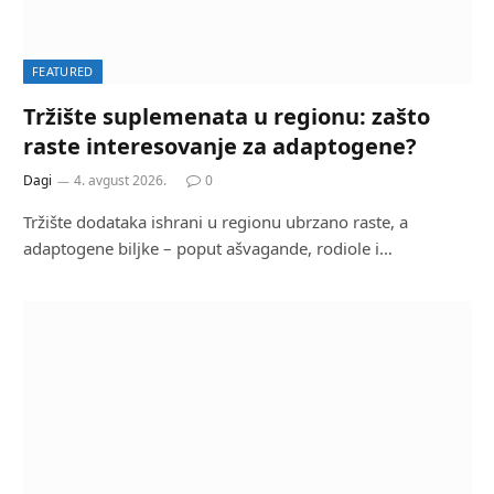
FEATURED
Tržište suplemenata u regionu: zašto
raste interesovanje za adaptogene?
Dagi
4. avgust 2026.
0
Tržište dodataka ishrani u regionu ubrzano raste, a
adaptogene biljke – poput ašvagande, rodiole i…