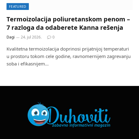
FEATURED
Termoizolacija poliuretanskom penom –
7 razloga da odaberete Kanna rešenja
Dagi
24. jul 2026.
0
Kvalitetna termoizolacija doprinosi prijatnijoj temperaturi
u prostoru tokom cele godine, ravnomernijem zagrevanju
soba i efikasnijem…