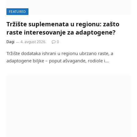
FEATURED
Tržište suplemenata u regionu: zašto
raste interesovanje za adaptogene?
Dagi
4. avgust 2026.
0
Tržište dodataka ishrani u regionu ubrzano raste, a
adaptogene biljke – poput ašvagande, rodiole i…