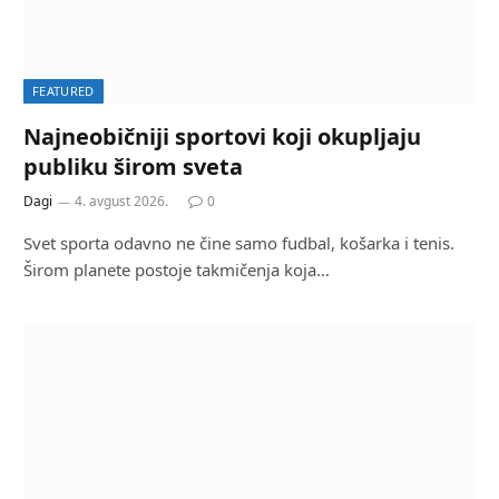
FEATURED
Najneobičniji sportovi koji okupljaju
publiku širom sveta
Dagi
4. avgust 2026.
0
Svet sporta odavno ne čine samo fudbal, košarka i tenis.
Širom planete postoje takmičenja koja…