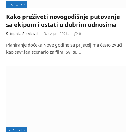
FEATURED
Kako preživeti novogodišnje putovanje
sa ekipom i ostati u dobrim odnosima
Srbijanka Stanković
3. avgust 2026.
0
Planiranje dočeka Nove godine sa prijateljima često zvuči
kao savršen scenario za film. Svi su…
FEATURED