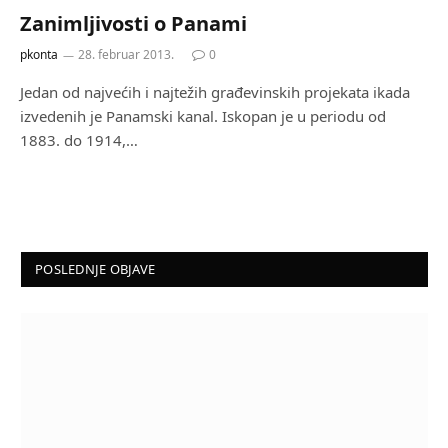
Zanimljivosti o Panami
pkonta
28. februar 2013.
0
Jedan od najvećih i najtežih građevinskih projekata ikada
izvedenih je Panamski kanal. Iskopan je u periodu od
1883. do 1914,…
POSLEDNJE OBJAVE