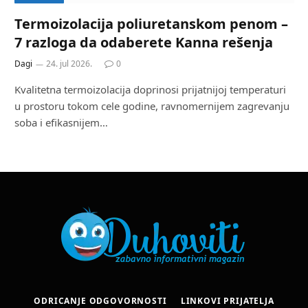
Termoizolacija poliuretanskom penom –
7 razloga da odaberete Kanna rešenja
Dagi
24. jul 2026.
0
Kvalitetna termoizolacija doprinosi prijatnijoj temperaturi
u prostoru tokom cele godine, ravnomernijem zagrevanju
soba i efikasnijem…
ODRICANJE ODGOVORNOSTI
LINKOVI PRIJATELJA