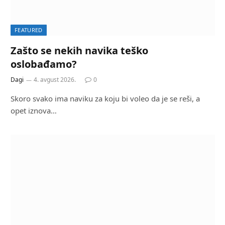
FEATURED
Zašto se nekih navika teško
oslobađamo?
Dagi
4. avgust 2026.
0
Skoro svako ima naviku za koju bi voleo da je se reši, a
opet iznova…