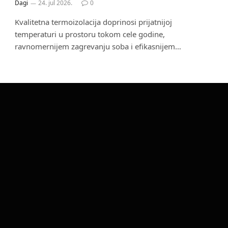
Dagi
24. jul 2026.
0
Kvalitetna termoizolacija doprinosi prijatnijoj
temperaturi u prostoru tokom cele godine,
ravnomernijem zagrevanju soba i efikasnijem…