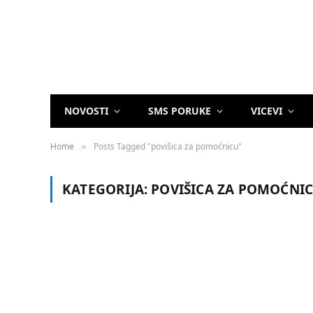
NOVOSTI
SMS PORUKE
VICEVI
Home
Posts Tagged "povišica za pomoćnicu"
»
KATEGORIJA:
POVIŠICA ZA POMOĆNI