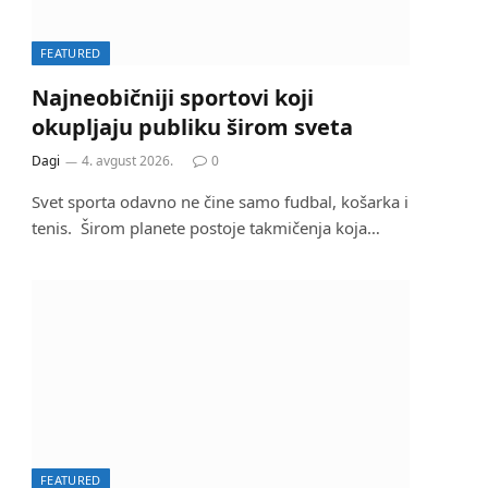
FEATURED
Najneobičniji sportovi koji
okupljaju publiku širom sveta
Dagi
4. avgust 2026.
0
Svet sporta odavno ne čine samo fudbal, košarka i
tenis. Širom planete postoje takmičenja koja…
FEATURED