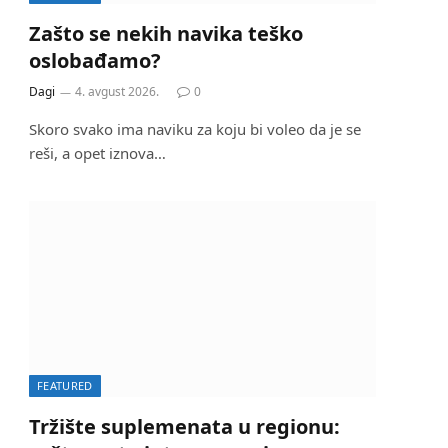
Zašto se nekih navika teško
oslobađamo?
Dagi
4. avgust 2026.
0
Skoro svako ima naviku za koju bi voleo da je se
reši, a opet iznova…
FEATURED
Tržište suplemenata u regionu: