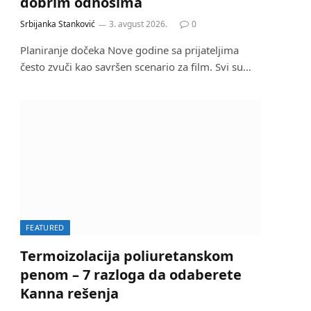
dobrim odnosima
Srbijanka Stanković
3. avgust 2026.
0
Planiranje dočeka Nove godine sa prijateljima
često zvuči kao savršen scenario za film. Svi su…
FEATURED
Termoizolacija poliuretanskom
penom – 7 razloga da odaberete
Kanna rešenja