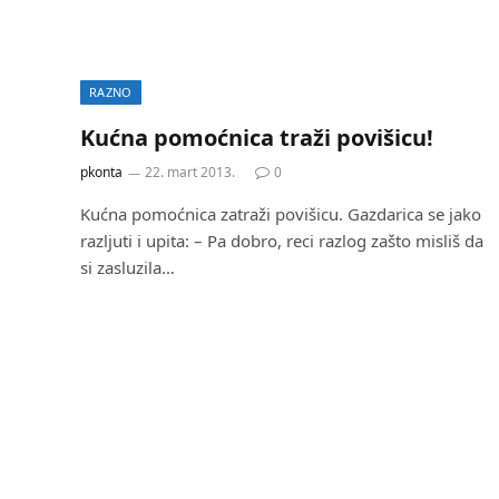
RAZNO
Kućna pomoćnica traži povišicu!
pkonta
22. mart 2013.
0
Kućna pomoćnica zatraži povišicu. Gazdarica se jako
razljuti i upita: – Pa dobro, reci razlog zašto misliš da
si zasluzila…