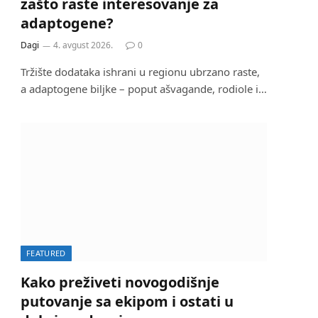
zašto raste interesovanje za
adaptogene?
Dagi
4. avgust 2026.
0
Tržište dodataka ishrani u regionu ubrzano raste,
a adaptogene biljke – poput ašvagande, rodiole i…
FEATURED
Kako preživeti novogodišnje
putovanje sa ekipom i ostati u