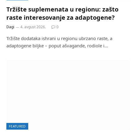
Tržište suplemenata u regionu: zašto
raste interesovanje za adaptogene?
Dagi
4. avgust 2026.
0
Tržište dodataka ishrani u regionu ubrzano raste, a
adaptogene biljke – poput ašvagande, rodiole i…
FEATURED