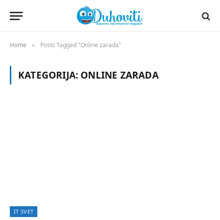
Home
Posts Tagged "Online zarada"
»
KATEGORIJA:
ONLINE ZARADA
IT SVET