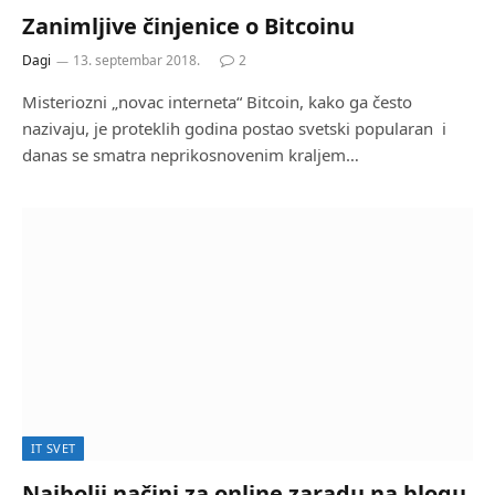
Zanimljive činjenice o Bitcoinu
Dagi
13. septembar 2018.
2
Misteriozni „novac interneta“ Bitcoin, kako ga često
nazivaju, je proteklih godina postao svetski popularan i
danas se smatra neprikosnovenim kraljem…
IT SVET
Najbolji načini za online zaradu na blogu