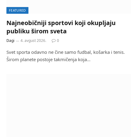
FEATURED
Najneobičniji sportovi koji okupljaju
publiku širom sveta
Dagi
4. avgust 2026.
0
Svet sporta odavno ne čine samo fudbal, košarka i tenis.
Širom planete postoje takmičenja koja…