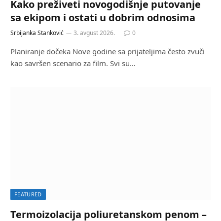
Kako preživeti novogodišnje putovanje
sa ekipom i ostati u dobrim odnosima
Srbijanka Stanković
3. avgust 2026.
0
Planiranje dočeka Nove godine sa prijateljima često zvuči
kao savršen scenario za film. Svi su…
FEATURED
Termoizolacija poliuretanskom penom –