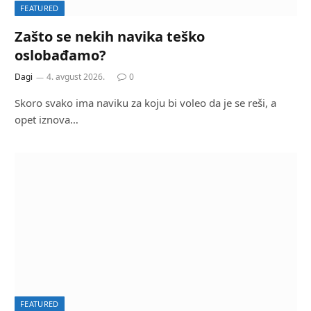
FEATURED
Zašto se nekih navika teško
oslobađamo?
Dagi
4. avgust 2026.
0
Skoro svako ima naviku za koju bi voleo da je se reši, a
opet iznova…
FEATURED