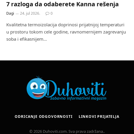
7 razloga da odaberete Kanna rešenja
Dagi
24. jul 2026.
0
Kvalitetna termoizolacija doprinosi prijatnijoj temperaturi
u prostoru tokom cele godine, ravnomernijem zagrevanju
soba i efikasnijem…
ODRICANJE ODGOVORNOSTI
LINKOVI PRIJATELJA
© 2026 Duhoviti.com. Sva prava zadržana..