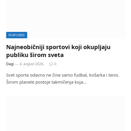
FEATURED
Najneobičniji sportovi koji okupljaju
publiku širom sveta
Dagi
4. avgust 2026.
0
Svet sporta odavno ne čine samo fudbal, košarka i tenis.
Širom planete postoje takmičenja koja…