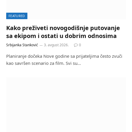
FEATURED
Kako preživeti novogodišnje putovanje
sa ekipom i ostati u dobrim odnosima
Srbijanka Stanković
3. avgust 2026.
0
Planiranje dočeka Nove godine sa prijateljima često zvuči
kao savršen scenario za film. Svi su…