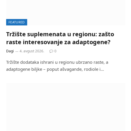
FEATURED
Tržište suplemenata u regionu: zašto
raste interesovanje za adaptogene?
Dagi
4. avgust 2026.
0
Tržište dodataka ishrani u regionu ubrzano raste, a
adaptogene biljke – poput ašvagande, rodiole i…