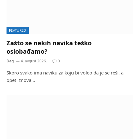
FEATURED
Zašto se nekih navika teško
oslobađamo?
Dagi
4. avgust 2026.
0
Skoro svako ima naviku za koju bi voleo da je se reši, a
opet iznova…