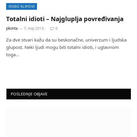
VIDEO KLIPOVI
Totalni idioti – Najgluplja povređivanja
pkonta
7. maj 2013.
0
Za dve stvari kažu da su beskonačne, univerzum i ljudska
glupost. Neki ljudi mogu biti totalni idioti, i uglavnom
toga…
POSLEDNJE OBJAVE