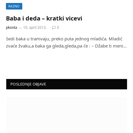
RAZNO
Baba i deda – kratki vicevi
pkonta
10. april 2013.
0
Sedi baka u tramvaju, preko puta jednog mladića. Mladić
zvaće žvaku,a baka ga gleda,gleda,pa će : – Džabe ti meni…
POSLEDNJE OBJAVE