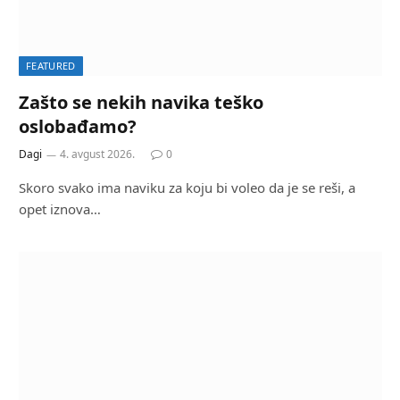
FEATURED
Zašto se nekih navika teško
oslobađamo?
Dagi
4. avgust 2026.
0
Skoro svako ima naviku za koju bi voleo da je se reši, a
opet iznova…