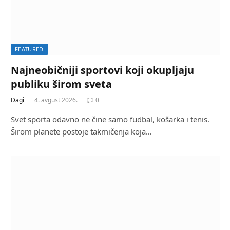
FEATURED
Najneobičniji sportovi koji okupljaju
publiku širom sveta
Dagi
4. avgust 2026.
0
Svet sporta odavno ne čine samo fudbal, košarka i tenis.
Širom planete postoje takmičenja koja…