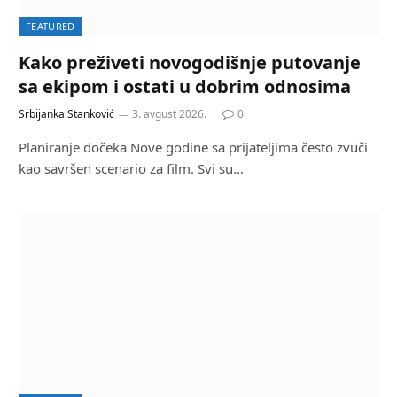
FEATURED
Kako preživeti novogodišnje putovanje
sa ekipom i ostati u dobrim odnosima
Srbijanka Stanković
3. avgust 2026.
0
Planiranje dočeka Nove godine sa prijateljima često zvuči
kao savršen scenario za film. Svi su…