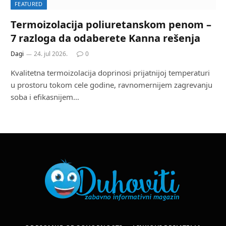
FEATURED
Termoizolacija poliuretanskom penom –
7 razloga da odaberete Kanna rešenja
Dagi
24. jul 2026.
0
Kvalitetna termoizolacija doprinosi prijatnijoj temperaturi
u prostoru tokom cele godine, ravnomernijem zagrevanju
soba i efikasnijem…