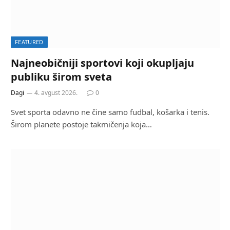
FEATURED
Najneobičniji sportovi koji okupljaju
publiku širom sveta
Dagi
4. avgust 2026.
0
Svet sporta odavno ne čine samo fudbal, košarka i tenis.
Širom planete postoje takmičenja koja…