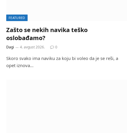
FEATURED
Zašto se nekih navika teško
oslobađamo?
Dagi
4. avgust 2026.
0
Skoro svako ima naviku za koju bi voleo da je se reši, a
opet iznova…