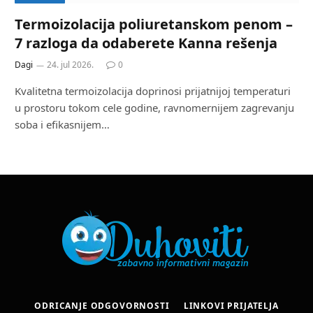
Termoizolacija poliuretanskom penom –
7 razloga da odaberete Kanna rešenja
Dagi
24. jul 2026.
0
Kvalitetna termoizolacija doprinosi prijatnijoj temperaturi
u prostoru tokom cele godine, ravnomernijem zagrevanju
soba i efikasnijem…
ODRICANJE ODGOVORNOSTI
LINKOVI PRIJATELJA