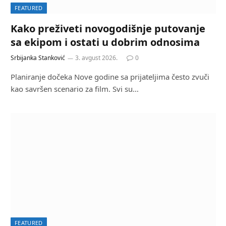
FEATURED
Kako preživeti novogodišnje putovanje
sa ekipom i ostati u dobrim odnosima
Srbijanka Stanković
3. avgust 2026.
0
Planiranje dočeka Nove godine sa prijateljima često zvuči
kao savršen scenario za film. Svi su…
FEATURED