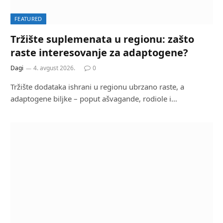
FEATURED
Tržište suplemenata u regionu: zašto
raste interesovanje za adaptogene?
Dagi
4. avgust 2026.
0
Tržište dodataka ishrani u regionu ubrzano raste, a
adaptogene biljke – poput ašvagande, rodiole i…