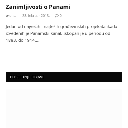
Zanimljivosti o Panami
pkonta
28. februar 2013.
0
Jedan od najvećih i najtežih građevinskih projekata ikada
izvedenih je Panamski kanal. Iskopan je u periodu od
1883. do 1914,…
POSLEDNJE OBJAVE