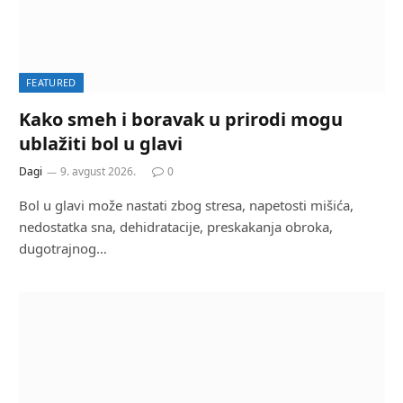
FEATURED
Kako smeh i boravak u prirodi mogu
ublažiti bol u glavi
Dagi
9. avgust 2026.
0
Bol u glavi može nastati zbog stresa, napetosti mišića,
nedostatka sna, dehidratacije, preskakanja obroka,
dugotrajnog…