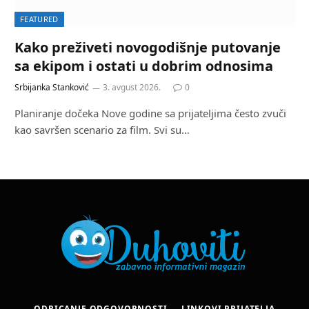
FEATURED
Kako preživeti novogodišnje putovanje
sa ekipom i ostati u dobrim odnosima
Srbijanka Stanković
3. avgust 2026.
0
Planiranje dočeka Nove godine sa prijateljima često zvuči
kao savršen scenario za film. Svi su…
ODRICANJE ODGOVORNOSTI
LINKOVI PRIJATELJA