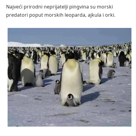
Najveći prirodni neprijatelji pingvina su morski
predatori poput morskih leoparda, ajkula i orki.