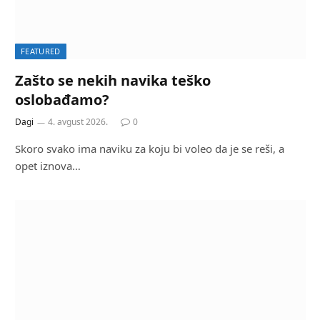
FEATURED
Zašto se nekih navika teško
oslobađamo?
Dagi
4. avgust 2026.
0
Skoro svako ima naviku za koju bi voleo da je se reši, a
opet iznova…