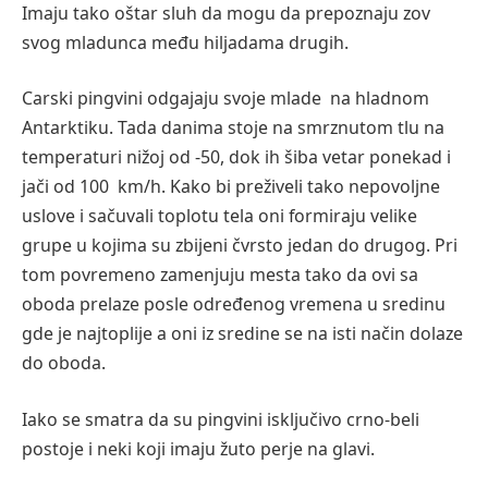
Imaju tako oštar sluh da mogu da prepoznaju zov
svog mladunca među hiljadama drugih.
Carski pingvini odgajaju svoje mlade na hladnom
Antarktiku. Tada danima stoje na smrznutom tlu na
temperaturi nižoj od -50, dok ih šiba vetar ponekad i
jači od 100 km/h. Kako bi preživeli tako nepovoljne
uslove i sačuvali toplotu tela oni formiraju velike
grupe u kojima su zbijeni čvrsto jedan do drugog. Pri
tom povremeno zamenjuju mesta tako da ovi sa
oboda prelaze posle određenog vremena u sredinu
gde je najtoplije a oni iz sredine se na isti način dolaze
do oboda.
Iako se smatra da su pingvini isključivo crno-beli
postoje i neki koji imaju žuto perje na glavi.