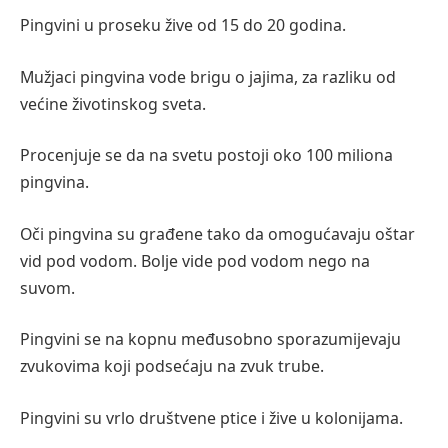
Pingvini u proseku žive od 15 do 20 godina.
Mužjaci pingvina vode brigu o jajima, za razliku od
većine životinskog sveta.
Procenjuje se da na svetu postoji oko 100 miliona
pingvina.
Oči pingvina su građene tako da omogućavaju oštar
vid pod vodom. Bolje vide pod vodom nego na
suvom.
Pingvini se na kopnu međusobno sporazumijevaju
zvukovima koji podsećaju na zvuk trube.
Pingvini su vrlo društvene ptice i žive u kolonijama.