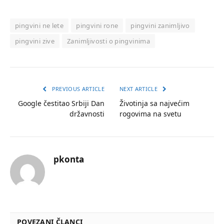
pingvini ne lete
pingvini rone
pingvini zanimljivo
pingvini zive
Zanimljivosti o pingvinima
PREVIOUS ARTICLE
NEXT ARTICLE
Google čestitao Srbiji Dan
Životinja sa najvećim
državnosti
rogovima na svetu
pkonta
POVEZANI ČLANCI