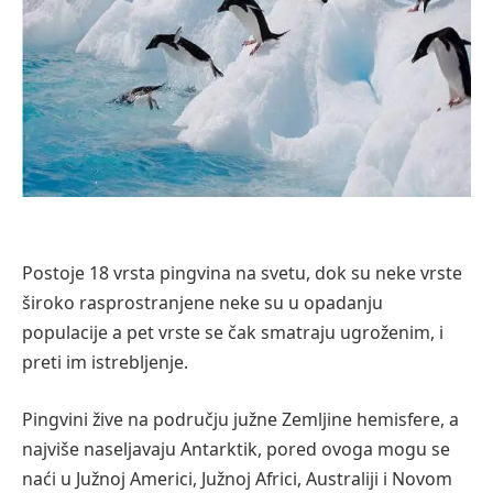
Postoje 18 vrsta pingvina na svetu, dok su neke vrste
široko rasprostranjene neke su u opadanju
populacije a pet vrste se čak smatraju ugroženim, i
preti im istrebljenje.
Pingvini žive na području južne Zemljine hemisfere, a
najviše naseljavaju Antarktik, pored ovoga mogu se
naći u Južnoj Americi, Južnoj Africi, Austrаliji i Novom