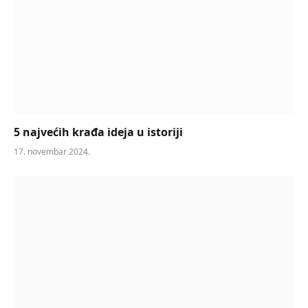
5 najvećih krađa ideja u istoriji
17. novembar 2024.