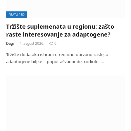
FEATURED
Tržište suplemenata u regionu: zašto
raste interesovanje za adaptogene?
Dagi
4. avgust 2026.
0
Tržište dodataka ishrani u regionu ubrzano raste, a
adaptogene biljke – poput ašvagande, rodiole i…