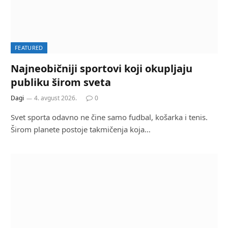
FEATURED
Najneobičniji sportovi koji okupljaju
publiku širom sveta
Dagi
4. avgust 2026.
0
Svet sporta odavno ne čine samo fudbal, košarka i tenis.
Širom planete postoje takmičenja koja…