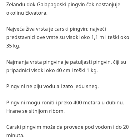
Zelаndu dok Galapagoski pingvin čak nastanjuje
okolinu Ekvatora.
Najveća živa vrsta je carski pingvin; najveći
predstavnici ove vrste su visoki oko 1,1 m i teški oko
35 kg.
Najmanja vrsta pingvina je patuljasti pingvin, čiji su
pripadnici visoki oko 40 cm i teški 1 kg.
Pingvini ne piju vodu ali zato jedu sneg.
Pingvini mogu roniti i preko 400 metara u dubinu.
Hrane se sitnijom ribom.
Carski pingvim može da provede pod vodom i do 20
minuta.