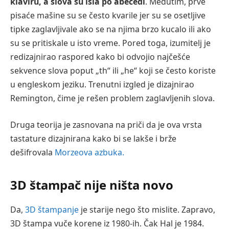
klaviru, a slova su išla po abecedi
. Međutim, prve
pisaće mašine su se često kvarile jer su se osetljive
tipke zaglavljivale ako se na njima brzo kucalo ili ako
su se pritiskale u isto vreme. Pored toga, izumitelj je
redizajnirao raspored kako bi odvojio najčešće
sekvence slova poput „th“ ili „he“ koji se često koriste
u engleskom jeziku. Trenutni izgled je dizajnirao
Remington, čime je rešen problem zaglavljenih slova.
Druga teorija je zasnovana na priči da je ova vrsta
tastature dizajnirana kako bi se lakše i brže
dešifrovala
Morzeova azbuka.
3D štampač nije ništa novo
Da,
3D štampanje
je starije nego što mislite. Zapravo,
3D štampa vuče korene iz 1980-ih. Čak Hal je 1984.