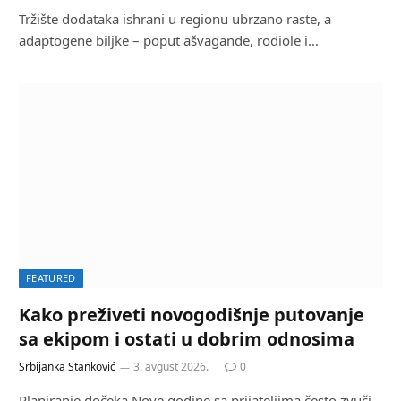
Tržište dodataka ishrani u regionu ubrzano raste, a
adaptogene biljke – poput ašvagande, rodiole i…
FEATURED
Kako preživeti novogodišnje putovanje
sa ekipom i ostati u dobrim odnosima
Srbijanka Stanković
3. avgust 2026.
0
Planiranje dočeka Nove godine sa prijateljima često zvuči