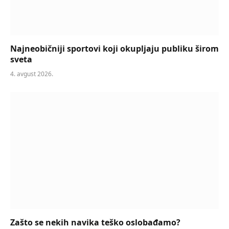
Najneobičniji sportovi koji okupljaju publiku širom
sveta
4. avgust 2026.
Zašto se nekih navika teško oslobađamo?