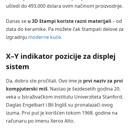
uštedi do 493.000 dolara ovim načinom proizvodnje.
Danas se
u 3D štampi koriste razni materijali
– od
zlata do keramike. Pa možete čak štampati delove za
izgradnju
moderne kuće
.
X–Y indikator pozicije za displej
sistem
Da, dobro ste pročitali. Ovo ime je
prvi naziv za prvi
kompjuterski miš
. Nastao je šezdesetih godina 20.
veka u Istraživačkom institutu Univerziteta Stanford.
Daglas Engelbart i Bil Ingliš su pronalazači ovog
izuma. Prvi put je korišćen tokom 1968. godine na
računaru po imenu Xerox Alto.