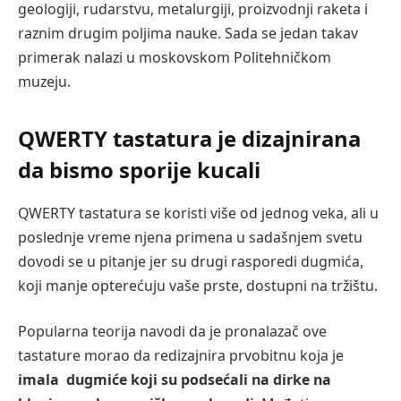
geologiji, rudarstvu, metalurgiji, proizvodnji raketa i
raznim drugim poljima nauke. Sada se jedan takav
primerak nalazi u moskovskom Politehničkom
muzeju.
QWERTY tastatura je dizajnirana
da bismo sporije kucali
QWERTY tastatura se koristi više od jednog veka, ali u
poslednje vreme njena primena u sadašnjem svetu
dovodi se u pitanje jer su drugi rasporedi dugmića,
koji manje opterećuju vaše prste, dostupni na tržištu.
Popularna teorija navodi da je pronalazač ove
tastature morao da redizajnira prvobitnu koja je
imala dugmiće koji su podsećali na dirke na