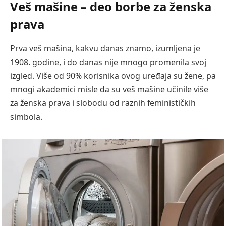
Veš mašine – deo borbe za ženska
prava
Prva veš mašina, kakvu danas znamo, izumljena je
1908. godine, i do danas nije mnogo promenila svoj
izgled. Više od 90% korisnika ovog uređaja su žene, pa
mnogi akademici misle da su veš mašine učinile više
za ženska prava i slobodu od raznih feminističkih
simbola.