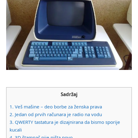
Sadržaj
1.
Veš mašine – deo borbe za ženska prava
2.
Jedan od prvih računara je radio na vodu
3.
QWERTY tastatura je dizajnirana da bismo sporije
kucali
4.
3D štampač nije ništa novo