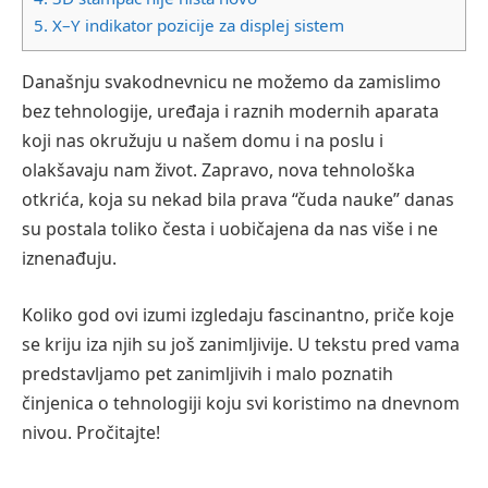
5.
X–Y indikator pozicije za displej sistem
Današnju svakodnevnicu ne možemo da zamislimo
bez tehnologije, uređaja i raznih modernih aparata
koji nas okružuju u našem domu i na poslu i
olakšavaju nam život. Zapravo, nova tehnološka
otkrića, koja su nekad bila prava “čuda nauke” danas
su postala toliko česta i uobičajena da nas više i ne
iznenađuju.
Koliko god ovi izumi izgledaju fascinantno, priče koje
se kriju iza njih su još zanimljivije. U tekstu pred vama
predstavljamo pet zanimljivih i malo poznatih
činjenica o tehnologiji koju svi koristimo na dnevnom
nivou. Pročitajte!