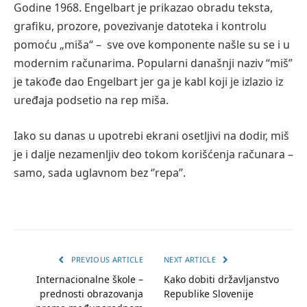
Godine 1968. Engelbart je prikazao obradu teksta,
grafiku, prozore, povezivanje datoteka i kontrolu
pomoću „miša“ – sve ove komponente našle su se i u
modernim računarima. Popularni današnji naziv “miš”
je takođe dao Engelbart jer ga je kabl koji je izlazio iz
uređaja podsetio na rep miša.
Iako su danas u upotrebi ekrani osetljivi na dodir, miš
je i dalje nezamenljiv deo tokom korišćenja računara –
samo, sada uglavnom bez ‘’repa’’.
PREVIOUS ARTICLE
NEXT ARTICLE
Internacionalne škole –
Kako dobiti državljanstvo
prednosti obrazovanja
Republike Slovenije