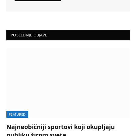
POSLEDNJE OBJAVE
FEATURED
Najneobičniji sportovi koji okupljaju
publiku širom sveta