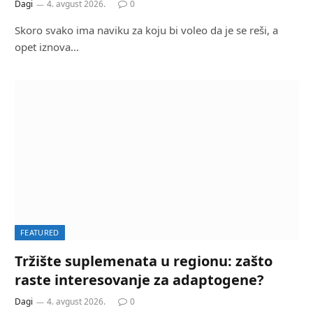
Dagi
4. avgust 2026.
0
Skoro svako ima naviku za koju bi voleo da je se reši, a
opet iznova…
FEATURED
Tržište suplemenata u regionu: zašto
raste interesovanje za adaptogene?
Dagi
4. avgust 2026.
0