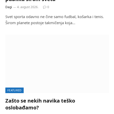
Dagi
4. avgust 2026.
0
Svet sporta odavno ne čine samo fudbal, košarka i tenis.
Širom planete postoje takmičenja koja…
FEATURED
Zašto se nekih navika teško
oslobađamo?