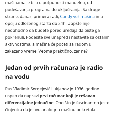
mašinama je bilo u potpunosti manuelno, od
podešavanja programa do uključivanja. Sa druge
strane, danas, primera radi,
Candy veš mašina
ima
opciju odloženog starta do 24h. Uopšte nije
neophodno da budete pored uređaja da biste ga
pokrenuli. Podesite sve unapred i nastavite sa ostalim
aktivnostima, a mašina će početi sa radom u
zakazano vreme. Veoma praktično, zar ne?
Jedan od prvih računara je radio
na vodu
Rus Vladimir Sergejevič Lukjanov je 1936. godine
uspeo da napravi
prvi računar koji je rešavao
diferencijalne jednačine
. Ono što je fascinantno jeste
činjenica da je ovu analognu mašinu pokretala –