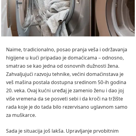
Naime, tradicionalno, posao pranja veša i održavanja
higijene u kući pripadao je domaćicama – odnosno,
smatrao se kao jedna od osnovnih dužnosti žena.
Zahvaljujući razvoju tehnike, većini domaćinstava je
veš mašina postala dostupna sredinom 50-ih godina
20. veka. Ovaj kućni uređaj je zamenio ženu i dao joj
više vremena da se posveti sebi i da kroči na tržište
rada koje je do tada bilo rezervisano uglavnom samo
za muškarce.
Sada je situacija još lakša. Upravljanje prvobitnim