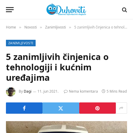
Home
Novosti
Zanimljivosti
5 zanimljivih činjenica o tehnologiji i kućnim uređajima
»
»
»
ZANIMLJIVOSTI
5 zanimljivih činjenica o
tehnologiji i kućnim
uređajima
By
Dagi
11. jun 2021.
Nema komentara
5 Mins Read