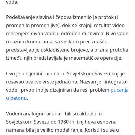
voda.
Podešavanje slavina i čepova izmenilo je protok (i
promenilo promenljive), dok se krajnji rezultat video
merenjem nivoa vode u određenim cevima. Nivo vode
u raznim komorama, sa velikom preciznošću,
predstavljao je uskladištene brojeve, a brzina protoka
između njih predstavljala je matematičke operacije.
Ovo je bio jedini računar u Sovjetskom Savezu koji je
rešavao ovakve vrste jednačina. Nazvan je i integrator
vode i prvobitno je dizajniran da reši problem
pucanja
u betonu
.
Vodeni analogni računari bili su aktuelni u
Sovjetskom Savezu do 1980-ih i njihova osnovna
namena bila je veliko modeliranje. Koristili su se u