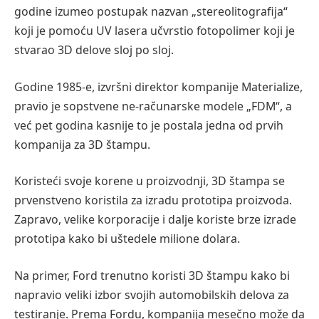
godine izumeo postupak nazvan „stereolitografija“
koji je pomoću UV lasera ​​učvrstio fotopolimer koji je
stvarao 3D delove sloj po sloj.
Godine 1985-e, izvršni direktor kompanije Materialize,
pravio je sopstvene ne-računarske modele „FDM“, a
već pet godina kasnije to je postala jedna od prvih
kompanija za 3D štampu.
Koristeći svoje korene u proizvodnji, 3D štampa se
prvenstveno koristila za izradu prototipa proizvoda.
Zapravo, velike korporacije i dalje koriste brze izrade
prototipa kako bi uštedele milione dolara.
Na primer, Ford trenutno koristi 3D štampu kako bi
napravio veliki izbor svojih automobilskih delova za
testiranje. Prema Fordu, kompanija mesečno može da