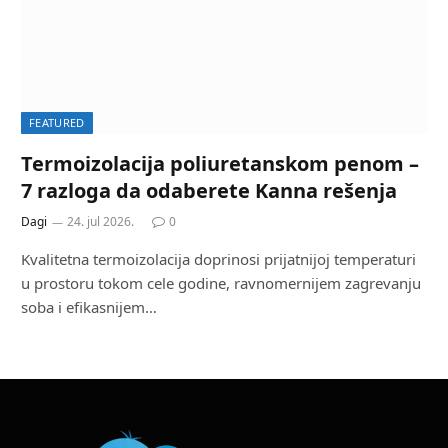
FEATURED
Termoizolacija poliuretanskom penom –
7 razloga da odaberete Kanna rešenja
Dagi
24. jul 2026.
0
Kvalitetna termoizolacija doprinosi prijatnijoj temperaturi
u prostoru tokom cele godine, ravnomernijem zagrevanju
soba i efikasnijem…