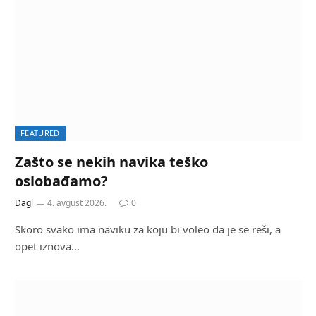
FEATURED
Zašto se nekih navika teško
oslobađamo?
Dagi
4. avgust 2026.
0
Skoro svako ima naviku za koju bi voleo da je se reši, a
opet iznova…