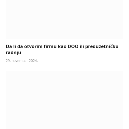
Da li da otvorim firmu kao DOO ili preduzetničku
radnju
29. novembar 2024.