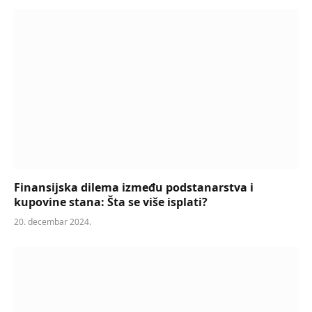
Finansijska dilema između podstanarstva i
kupovine stana: Šta se više isplati?
20. decembar 2024.