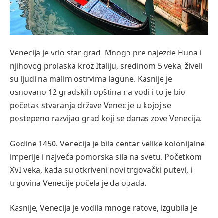
Venecija je vrlo star grad. Mnogo pre najezde Huna i
njihovog prolaska kroz Italiju, sredinom 5 veka, živeli
su ljudi na malim ostrvima lagune. Kasnije je
osnovano 12 gradskih opština na vodi i to je bio
početak stvaranja države Venecije u kojoj se
postepeno razvijao grad koji se danas zove Venecija.
Godine 1450. Venecija je bila centar velike kolonijalne
imperije i najveća pomorska sila na svetu. Početkom
XVI veka, kada su otkriveni novi trgovački putevi, i
trgovina Venecije počela je da opada.
Kasnije, Venecija je vodila mnoge ratove, izgubila je