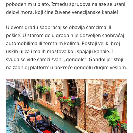
pobodenim u blato. Između sprudova nalaze se uzani
delovi mora, koji čine čuvene venecijanske kanale!
U ovom gradu saobraćaj se obavlja čamcima ili
pešice. U starom delu grada nije dozvoljen saobraćaj
automobilima ili teretnim kolima. Postoji veliki broj
uskih ulica i malih mostova koji spajaju kanale. I
svuda se vide čamci zvani „gondole“. Gondolijer stoji
na zadnjoj platformi i pokreće gondolu dugim veslom.