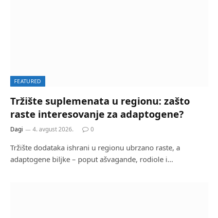
FEATURED
Tržište suplemenata u regionu: zašto
raste interesovanje za adaptogene?
Dagi
4. avgust 2026.
0
Tržište dodataka ishrani u regionu ubrzano raste, a
adaptogene biljke – poput ašvagande, rodiole i…