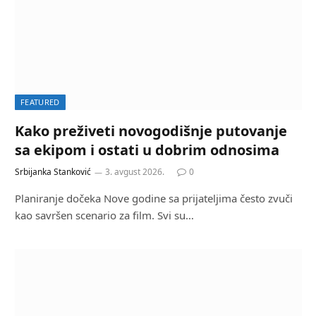
FEATURED
Kako preživeti novogodišnje putovanje
sa ekipom i ostati u dobrim odnosima
Srbijanka Stanković
3. avgust 2026.
0
Planiranje dočeka Nove godine sa prijateljima često zvuči
kao savršen scenario za film. Svi su…