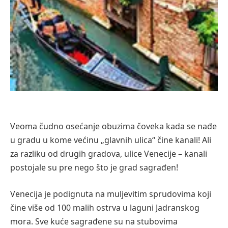
Veoma čudno osećanje obuzima čoveka kada se nađe
u gradu u kome većinu „glavnih ulica“ čine kanali! Ali
za razliku od drugih gradova, ulice Venecije – kanali
postojale su pre nego što je grad sagrađen!
Venecija je podignuta na muljevitim sprudovima koji
čine više od 100 malih ostrva u laguni Jadranskog
mora. Sve kuće sagrađene su na stubovima