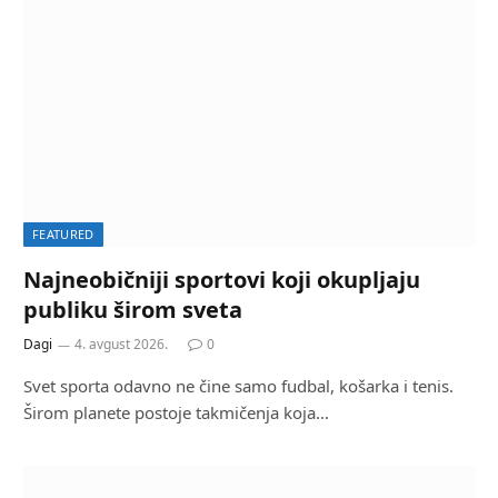
FEATURED
Najneobičniji sportovi koji okupljaju
publiku širom sveta
Dagi
4. avgust 2026.
0
Svet sporta odavno ne čine samo fudbal, košarka i tenis.
Širom planete postoje takmičenja koja…