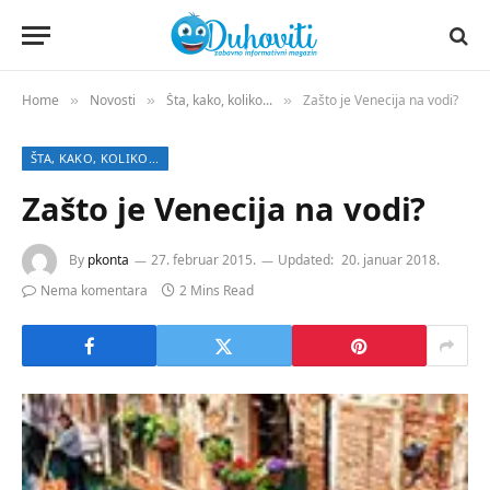
Home
Novosti
Šta, kako, koliko...
Zašto je Venecija na vodi?
»
»
»
ŠTA, KAKO, KOLIKO...
Zašto je Venecija na vodi?
By
pkonta
27. februar 2015.
Updated:
20. januar 2018.
Nema komentara
2 Mins Read